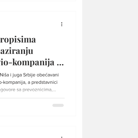
e jednom ne smrkne, drugom
 bi se pokazati potpuno
om Zagreb p
propisima
baziranju
vio-kompanija u
iša i juga Srbije obećavani
io-kompanija, a predstavnici
razgovore sa prevoznicima,
 i značajno širenje mreže
ifna avio-kompanija nikada nije
Konstantin Veliki". Foto:
da takav scenario više nije
a važećem regulatornom
o nemo