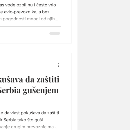
s vode ozbiljnu i često vrlo
je avio-prevoznika, a bez
tih pogodnosti mnogi od njih
ojeće ili otvore nove linije
ma vazduhoplovnog stručnjaka i
nost avio-industrije danas
epcije javnosti. „Na sajmovima
 sede aerodromi dok ih avio-
ušava da zaštiti
Serbia gušenjem
je da vlast pokušava da zaštiti
r Serbia tako što guši
vanje drugim prevoznicima -