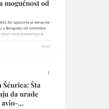
a mogućnost od
izz Air upozorila je danas da
azu u Beogradu od novembra
snazi nova pravila koja je
azduhoplovstva Srbije. Foto:
 za medije održanoj u
ije istakli su da ne žele da
će ona morati da bude
oku ukoliko se ne pronađe
ijama. Direkt
 Šćurica: Šta
ju da urade
 avio-