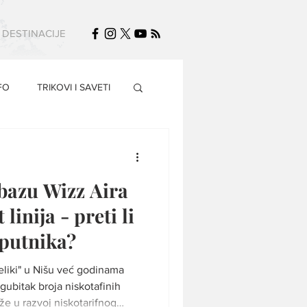
DESTINACIJE
FO
TRIKOVI I SAVETI
 bazu Wizz Aira
linija - preti li
 putnika?
liki" u Nišu već godinama
gubitak broja niskotafinih
laže u razvoj niskotarifnog