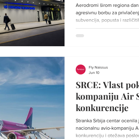
prevoznike?
Aerodromi širom regiona dana
agresivnu borbu za privlačen
subvencija, popusta i različi
teško bi uspeli da zadrže post
Foto: Ilustracija Prema reči
analitičara Alen Šćurica, real
potpuno je drugačija od perc
poput Connecta i Routesa ne
kompanije obilaze, već
Fly Naissus
Jun 10
SRCE: Vlast pok
kompaniju Air 
konkurencije
Stranka Srbija centar ocenila 
nacionalnu avio-kompaniju Ai
konkurenciju i otežava poslo