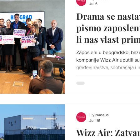
Jul 6
Drama se nasta
pismo zaposlen
li nas vlast pr
odemo iz Srbije
Zaposleni u beogradskoj bazi
kompanije Wizz Air uputili s
građevinarstva, saobraćaja i i
Sofronijević, zahtevajući hitn
nastale nakon izmena pravilni
Direktorat civilnog vazduhopl
Kako navode, nove odredbe do
baze kompanije u Srbiji, koj
već 16 godina. U otvorenom p
Fly Naissus
Jun 18
Wizz Air: Zatva