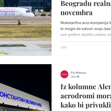
Beogradu realn
novembra
Niskotarifna avio-kompanija W
bi mogla da zatvori svoju b
ove godine ukoliko ostanu na 
usvojio Direktorat civilnog v
exyuaviation Na konferenciji
Beogradu, predstavnici kompan
donesu takvu odluku, ali da 
razmotrena u veoma skorom r
rešenje sa nadležnim instituc
Fly Naissus
Jun 16
Iz kolumne Alen
aerodromi mora
kako bi privukli