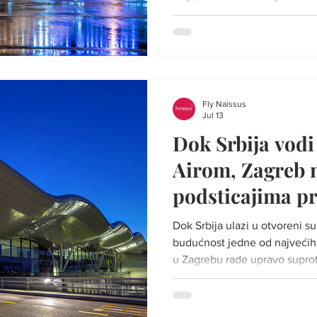
saobraćaja Ilustracija: Fly Na
predstavlja otvaranje baze m
prevoznika Wizz Air, koji će i
devet evropskih destinacija. 
dobio niskotarifne avio-kompa
kojima je postao jedan od na
Fly Naissus
Jul 13
Dok Srbija vodi
Airom, Zagreb 
podsticajima pr
baze
Dok Srbija ulazi u otvoreni s
budućnost jedne od najvećih 
u Zagrebu rade upravo suprot
dolazak iste te kompanije Ilus
postavljaju administrativne p
višegodišnje podsticaje i stva