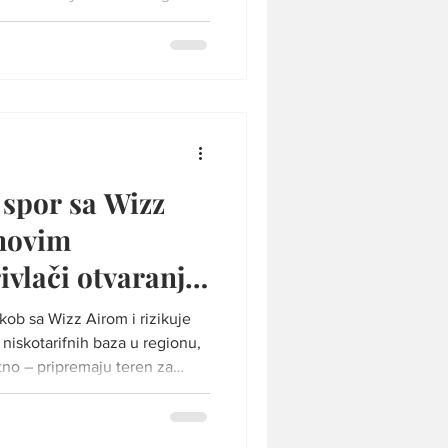
issus Najnoviji potez
ađarskog niskotarifnog
z Prištine leteti na ukupno
Iako je Niš mnogo pre Prištine
nije Wizz Air, zahvaljujući
jznač
 spor sa Wizz
novim
ivlači otvaranje
ukob sa Wizz Airom i rizikuje
niskotarifnih baza u regionu,
no – pripremaju teren za
tracija: Fly Naissus Dok Srbija
repreke, drugi nude
raju uslove za rast. Stara