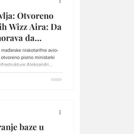
vlja: Otvoreno
ih Wizz Aira: Da
imorava da
?
 mađarske niskotarifne avio-
u otvoreno pismo ministarki
nfrastrukture Aleksandri
o razjašnjenje situacije
ka koje je u martu usvojio
ovstva Srbije. Foto: Wizz Air
vele su u pitanje dalji rad
a na domaćem tržištu posluje
is
ranje baze u