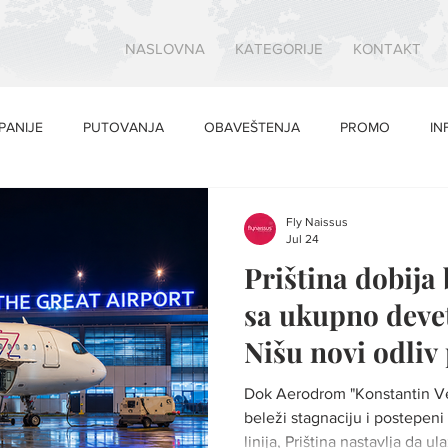
NASLOVNA
KATEGORIJE
KONTAKT
PANIJE
PUTOVANJA
OBAVEŠTENJA
PROMO
IN
Fly Naissus
Jul 24
Priština dobija
sa ukupno devet 
Nišu novi odliv
Dok Aerodrom "Konstantin Ve
beleži stagnaciju i postepeni 
linija, Priština nastavlja da u