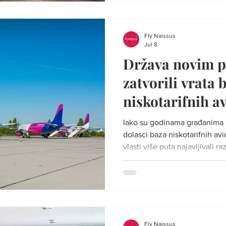
narodna izreka kaže: "Dok s
ne svane." Ovoga puta mogla
tačnom. Međunarodni aerodr
Fly Naissus
Jul 8
Država novim 
zatvorili vrata 
niskotarifnih a
Nišu
Iako su godinama građanima N
dolasci baza niskotarifnih av
vlasti više puta najavljivali 
otvaranje novih radnih mesta
destinacija, nijedna niskotar
bazirala avion na Aerodromu "
Aerodrom Niš Danas je jasno 
samo malo verovatan – prem
okviru on je praktično posta
Fly Naissus