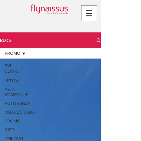
BLOG
PROMO
SVI
ČLANCI
LETOVI
AVIO
KOMPANIJE
PUTOVANJA
OBAVEŠTENJA
PROMO
INFO
TRIKOVI I