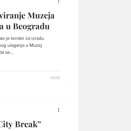
viranje Muzeja
a u Beogradu
ao je tender za izradu
nog ulaganja u Muzej
a se...
“City Break”