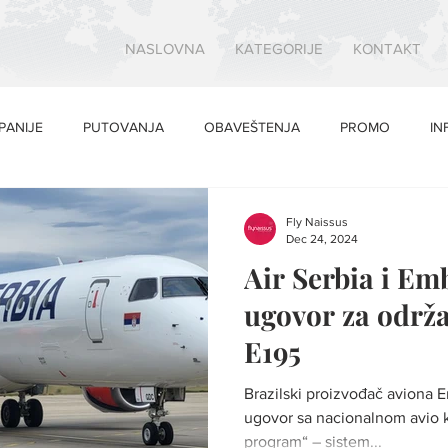
NASLOVNA
KATEGORIJE
KONTAKT
PANIJE
PUTOVANJA
OBAVEŠTENJA
PROMO
IN
Fly Naissus
Dec 24, 2024
Air Serbia i Em
ugovor za održ
E195
Brazilski proizvođač aviona E
ugovor sa nacionalnom avio k
program“ – sistem...