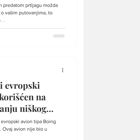
em predatom prtljagu možda
...
ji evropski
korišćen na
anju niškog
ji evropski avion tipa Boing
 Ovaj avion nije bio u