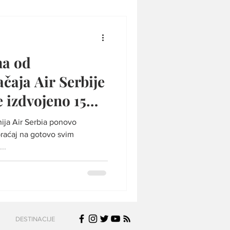
ma od
 Serbije
e izdvojeno 15
ija Air Serbia ponovo
braćaj na gotovo svim
..
DESTINACIJE