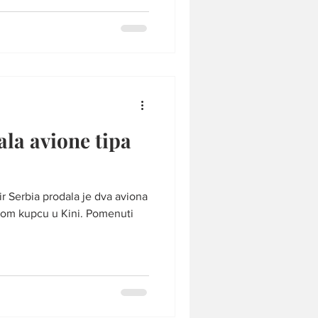
ala avione tipa
r Serbia prodala je dva aviona
om kupcu u Kini. Pomenuti