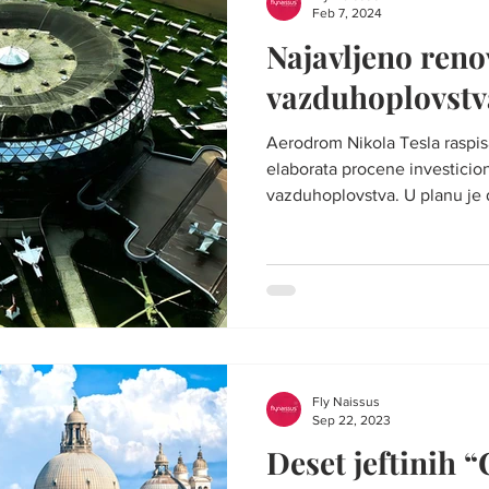
Feb 7, 2024
Najavljeno reno
vazduhoplovstv
Aerodrom Nikola Tesla raspis
elaborata procene investicio
vazduhoplovstva. U planu je d
Fly Naissus
Sep 22, 2023
Deset jeftinih 