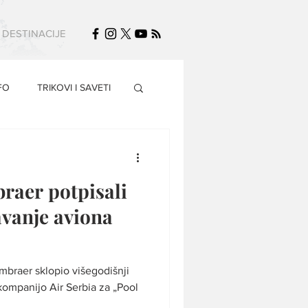
DESTINACIJE
FO
TRIKOVI I SAVETI
braer potpisali
avanje aviona
mbraer sklopio višegodišnji
ompanijo Air Serbia za „Pool