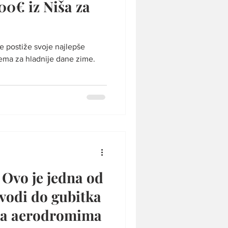
00€ iz Niša za
: Ovo je jedna od
vodi do gubitka
 na aerodromima