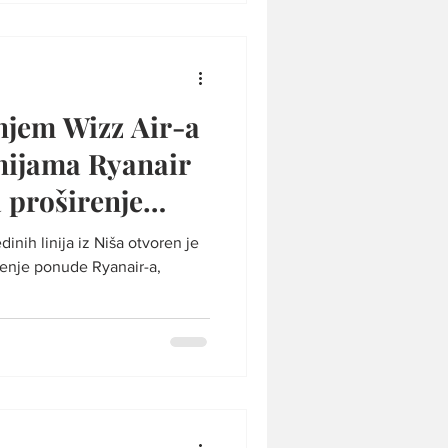
enjem Wizz Air-a
inijama Ryanair
a proširenje
tova iz Niša?
inih linija iz Niša otvoren je
renje ponude Ryanair-a,