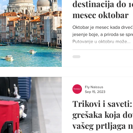
destinacija do 1
mesec oktobar
Oktobar je mesec kada drveće postiže svoje najlepše
jesenje boje, a priroda se sprema za hladnije dane zime.
Putovanje u oktobru može...
Fly Naissus
Sep 15, 2023
Trikovi i saveti
grešaka koja do
vašeg prtljaga