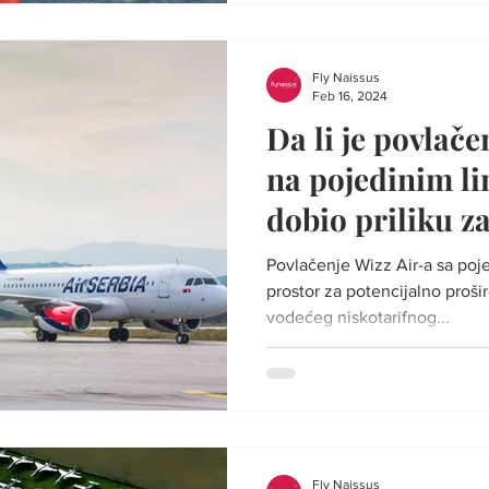
Fly Naissus
Feb 16, 2024
Da li je povlač
na pojedinim l
dobio priliku z
niskotarifnih le
Povlačenje Wizz Air-a sa pojed
prostor za potencijalno proši
vodećeg niskotarifnog...
Fly Naissus