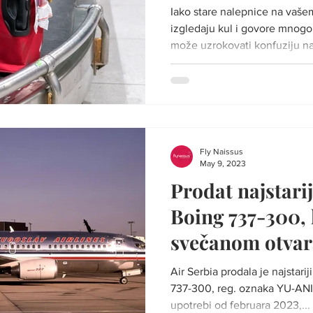
Iako stare nalepnice na vaš
izgledaju kul i govore mnogo o vašim putovanjima, to
može uzrokovati konfuziju na 
Fly Naissus
May 9, 2023
Prodat najstari
Boing 737-300, 
svečanom otvar
aerodroma 86.
Air Serbia prodala je najstari
737-300, reg. oznaka YU-ANI.
upotrebi od februara 2023,...