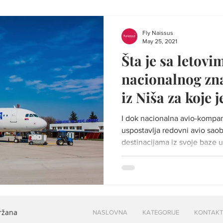
Fly Naissus
May 25, 2021
Šta je sa letovi
nacionalnog značaja Air
iz Niša za koje j
miliona evra?
I dok nacionalna avio-kompan
uspostavlja redovni avio sao
destinacijama iz svoje baze u.
držana
NASLOVNA
KATEGORIJE
KONTAKT