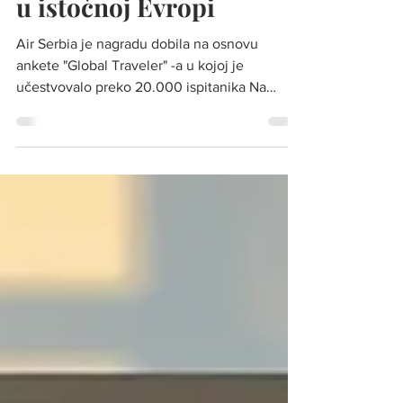
Air Serbia proglašena za
najbolju avio-kompaniju
u istočnoj Evropi
Air Serbia je nagradu dobila na osnovu
ankete "Global Traveler" -a u kojoj je
učestvovalo preko 20.000 ispitanika Na
osnovu rezultata...