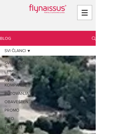
BLOG
SVI ČLANCI
SVI ČLANCI
LETOVI
AVIO
KOMPANIJE
PUTOVANJA
OBAVEŠTENJA
PROMO
INFO
TRIKOVI I
SAVETI