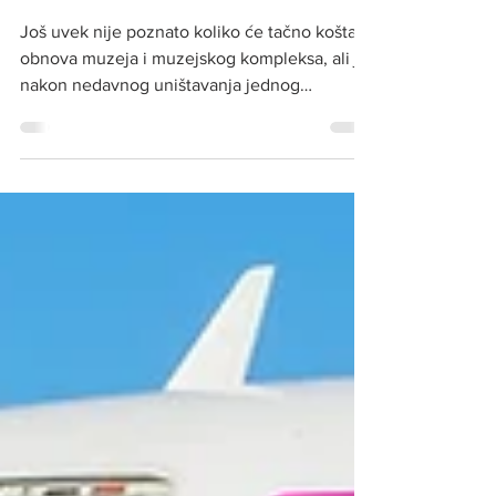
nasleđa
Još uvek nije poznato koliko će tačno koštati
obnova muzeja i muzejskog kompleksa, ali je
nakon nedavnog uništavanja jednog
vrednog...