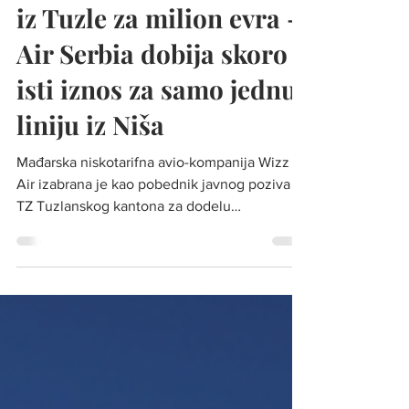
Jun 9, 2025
Wizz Air pokreće 5 linija
iz Tuzle za milion evra -
Air Serbia dobija skoro
isti iznos za samo jednu
liniju iz Niša
Mađarska niskotarifna avio-kompanija Wizz
Air izabrana je kao pobednik javnog poziva
TZ Tuzlanskog kantona za dodelu
subvencija...