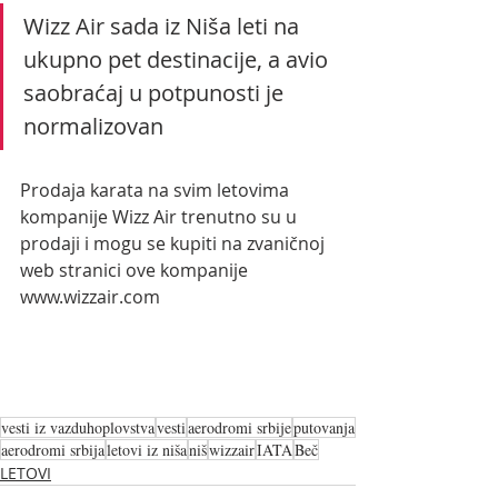
Wizz Air sada iz Niša leti na 
ukupno pet destinacije, a avio 
saobraćaj u potpunosti je 
normalizovan  
Prodaja karata na svim letovima 
kompanije Wizz Air trenutno su u 
prodaji i mogu se kupiti na zvaničnoj 
web stranici ove kompanije 
www.wizzair.com 
vesti iz vazduhoplovstva
vesti
aerodromi srbije
putovanja
aerodromi srbija
letovi iz niša
niš
wizzair
IATA
Beč
LETOVI