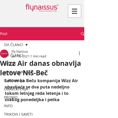
Post
SVI ČLANCI
Fly Naissus
SVI ČLANCI
Jun 18, 2021
1 min read
Wizz Air danas obnavlja
LETOVI
letove Niš-Beč
AVIO KOMPANIJE
Letove ka Beču kompanija Wizz Air 
PUTOVANJA
obavljaće se dva puta nedeljno 
OBAVEŠTENJA
tokom letnjeg reda letenja i to 
PROMO
svakog ponedeljka i petka
INFO
TRIKOVI I SAVETI