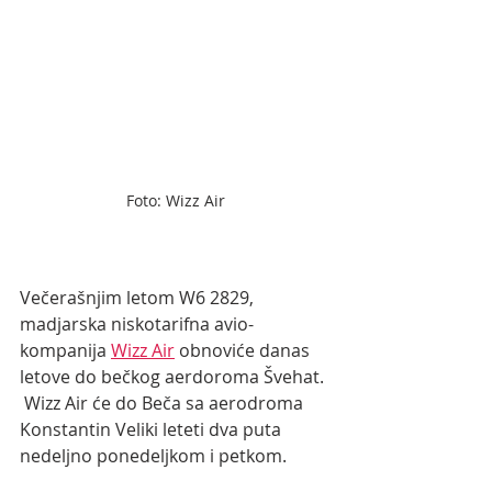
Foto: Wizz Air
Večerašnjim letom W6 2829, 
madjarska niskotarifna avio-
kompanija 
Wizz Air
 obnoviće danas 
letove do bečkog aerdoroma Švehat. 
 Wizz Air će do Beča sa aerodroma 
Konstantin Veliki leteti dva puta 
nedeljno ponedeljkom i petkom. 