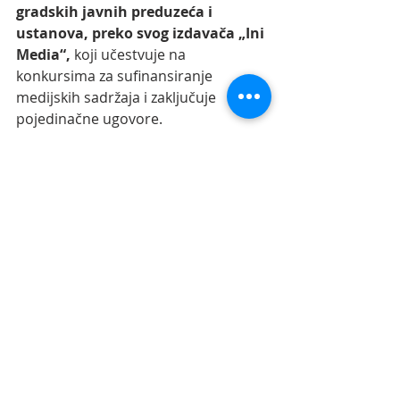
gradskih javnih preduzeća i 
ustanova, preko svog izdavača „Ini 
Media“, 
koji učestvuje na 
konkursima za sufinansiranje 
medijskih sadržaja i zaključuje 
pojedinačne ugovore.
Istovremeno, NUNS je podneo 
krivičnu prijavu protiv 
vlasnika i 
glavnog urednika Niš TV, Bojana 
Avramovića
, 
navodeći da je tokom 
programa uživo na televiziji 
studente i građane koji već duže 
vreme protestuju protiv aktuelne 
vlasti nazvao „fašistima“
.
Niš TV se u delu javnosti često 
naziva „niškim Informerom“,
 zbog 
uređivačke politike koju kritičari 