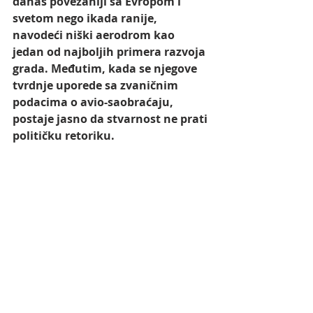
danas povezaniji sa Evropom i 
svetom nego ikada ranije, 
navodeći niški aerodrom kao 
jedan od najboljih primera razvoja 
grada. Međutim, kada se njegove 
tvrdnje uporede sa zvaničnim 
podacima o avio-saobraćaju, 
postaje jasno da stvarnost ne prati 
političku retoriku.