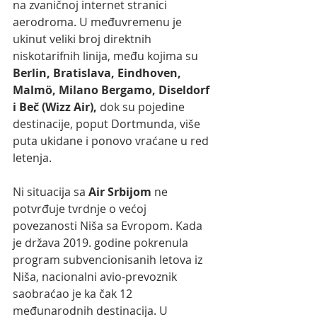
na zvaničnoj internet stranici 
aerodroma. U međuvremenu je 
ukinut veliki broj direktnih 
niskotarifnih linija, među kojima su 
Berlin, Bratislava, Eindhoven, 
Malmö, Milano Bergamo, Diseldorf 
i Beč (Wizz Air),
 dok su pojedine 
destinacije, poput Dortmunda, više 
puta ukidane i ponovo vraćane u red 
letenja.
Ni situacija sa 
Air Srbijom 
ne 
potvrđuje tvrdnje o većoj 
povezanosti Niša sa Evropom. Kada 
je država 2019. godine pokrenula 
program subvencionisanih letova iz 
Niša, nacionalni avio-prevoznik 
saobraćao je ka čak 12 
međunarodnih destinacija. U 