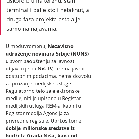
uskoro biti na terenu, stari 
terminal i dalje stoji netaknut, a 
druga faza projekta ostala je 
samo na najavama.
U međuvremenu, 
Nezavisno 
udruženje novinara Srbije (NUNS)
u svom saopštenju za javnost 
objavilo je da 
Niš TV,
 prema javno 
dostupnim podacima, nema dozvolu 
za pružanje medijske usluge 
Regulatorno telo za elektronske 
medije, niti je upisana u Registar 
medijskih usluga REM-a, kao ni u 
Registar medija Agencija za 
privredne registre. Uprkos tome,
dobija milionska sredstva iz 
budžeta Grada Niša, kao i od 