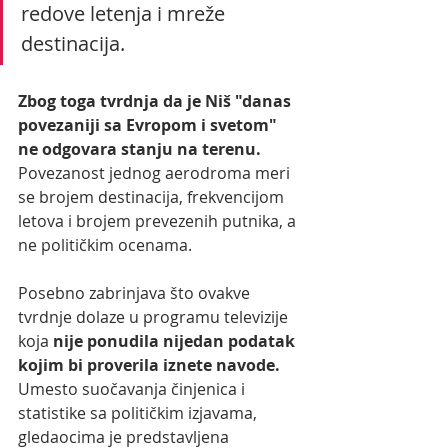
redove letenja i mreže 
destinacija.
Zbog toga tvrdnja da je Niš "danas 
povezaniji sa Evropom i svetom" 
ne odgovara stanju na terenu. 
Povezanost jednog aerodroma meri 
se brojem destinacija, frekvencijom 
letova i brojem prevezenih putnika, a 
ne političkim ocenama.
Posebno zabrinjava što ovakve 
tvrdnje dolaze u programu televizije 
koja 
nije ponudila nijedan podatak 
kojim bi proverila iznete navode. 
Umesto suočavanja činjenica i 
statistike sa političkim izjavama, 
gledaocima je predstavljena 