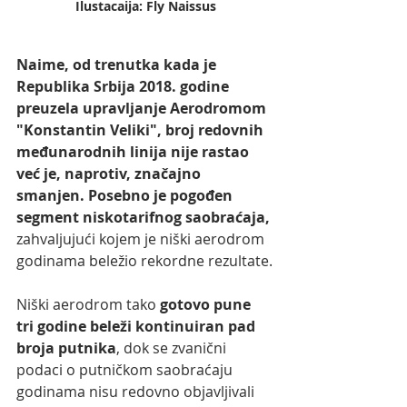
Ilustacaija: Fly Naissus
Naime, od trenutka kada je 
Republika Srbija 2018. godine 
preuzela upravljanje Aerodromom 
"Konstantin Veliki", broj redovnih 
međunarodnih linija nije rastao 
već je, naprotiv, značajno 
smanjen. Posebno je pogođen 
segment niskotarifnog saobraćaja,
zahvaljujući kojem je niški aerodrom 
godinama beležio rekordne rezultate.
Niški aerodrom tako 
gotovo pune 
tri godine beleži kontinuiran pad 
broja putnika
, dok se zvanični 
podaci o putničkom saobraćaju 
godinama nisu redovno objavljivali 