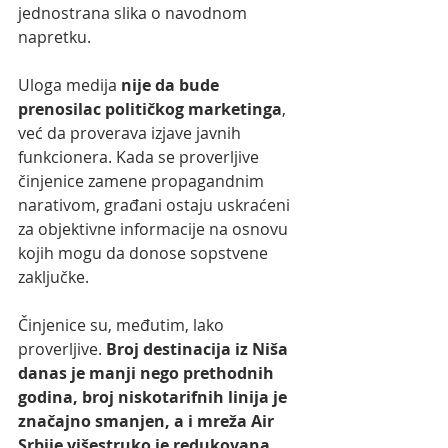
jednostrana slika o navodnom 
napretku.
Uloga medija 
nije da bude 
prenosilac političkog marketinga
, 
već da proverava izjave javnih 
funkcionera. Kada se proverljive 
činjenice zamene propagandnim 
narativom, građani ostaju uskraćeni 
za objektivne informacije na osnovu 
kojih mogu da donose sopstvene 
zaključke.
Činjenice su, međutim, lako 
proverljive. 
Broj destinacija iz Niša 
danas je manji nego prethodnih 
godina, broj niskotarifnih linija je 
značajno smanjen, a i mreža Air 
Srbije višestruko je redukovana. 