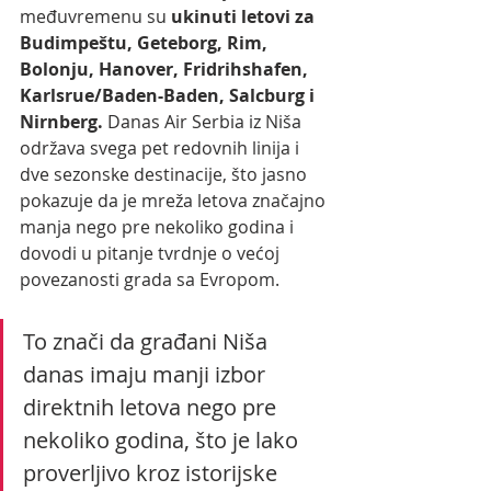
međuvremenu su
 ukinuti letovi za 
Budimpeštu, Geteborg, Rim, 
Bolonju, Hanover, Fridrihshafen, 
Karlsrue/Baden-Baden, Salcburg i 
Nirnberg.
 Danas Air Serbia iz Niša 
održava svega pet redovnih linija i 
dve sezonske destinacije, što jasno 
pokazuje da je mreža letova značajno 
manja nego pre nekoliko godina i 
dovodi u pitanje tvrdnje o većoj 
povezanosti grada sa Evropom.
To znači da građani Niša 
danas imaju manji izbor 
direktnih letova nego pre 
nekoliko godina, što je lako 
proverljivo kroz istorijske 