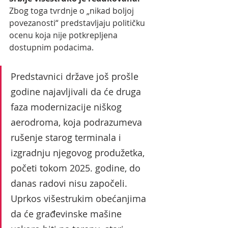
Zbog toga tvrdnje o „nikad boljoj 
povezanosti“ predstavljaju političku 
ocenu koja nije potkrepljena 
dostupnim podacima.
Predstavnici države još prošle 
godine najavljivali da će druga 
faza modernizacije niškog 
aerodroma, koja podrazumeva 
rušenje starog terminala i 
izgradnju njegovog produžetka, 
početi tokom 2025. godine, do 
danas radovi nisu započeli. 
Uprkos višestrukim obećanjima 
da će građevinske mašine 