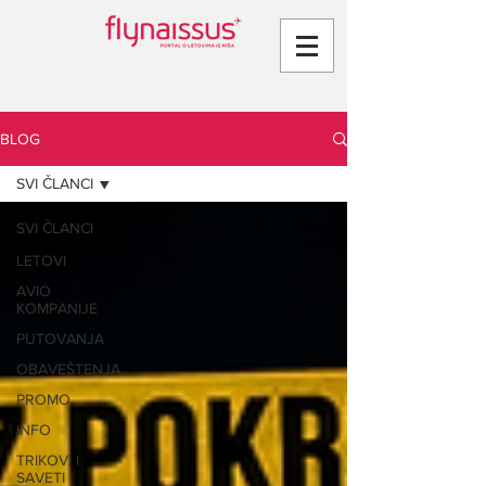
BLOG
SVI ČLANCI
SVI ČLANCI
LETOVI
AVIO
KOMPANIJE
PUTOVANJA
OBAVEŠTENJA
PROMO
INFO
TRIKOVI I
SAVETI