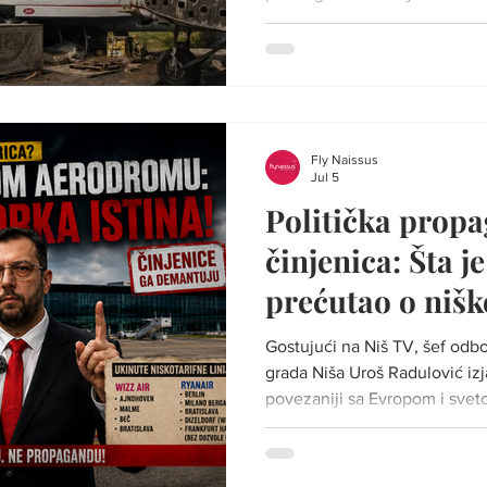
položaju regionalnih aerodro
poslovanja u civilnom vazdu
ovog sektora. Njihov tekst pre
inspirisana originalnim radom
veka dugu vazduhoplovnu tradi
domaće industrije i JAT-a ka
Fly Naissus
Jul 5
Politička prop
činjenica: Šta j
prećutao o niš
Gostujući na Niš TV, šef odb
grada Niša Uroš Radulović izj
povezaniji sa Evropom i svet
navodeći niški aerodrom kao 
razvoja grada. Međutim, kad
sa zvaničnim podacima o avio