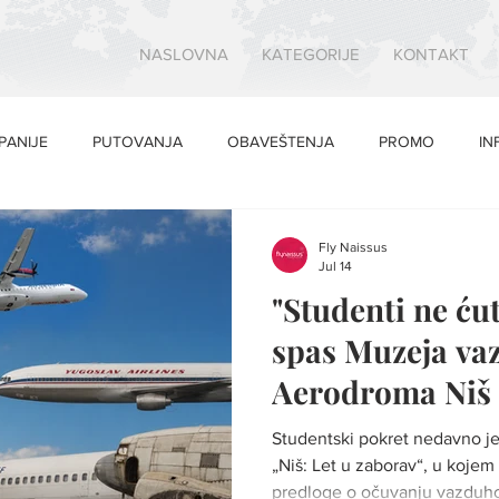
NASLOVNA
KATEGORIJE
KONTAKT
PANIJE
PUTOVANJA
OBAVEŠTENJA
PROMO
IN
Fly Naissus
Jul 14
"Studenti ne ćut
spas Muzeja va
Aerodroma Niš 
transparentnost
Studentski pokret nedavno je
„Niš: Let u zaborav“, u kojem 
predloge o očuvanju vazduho