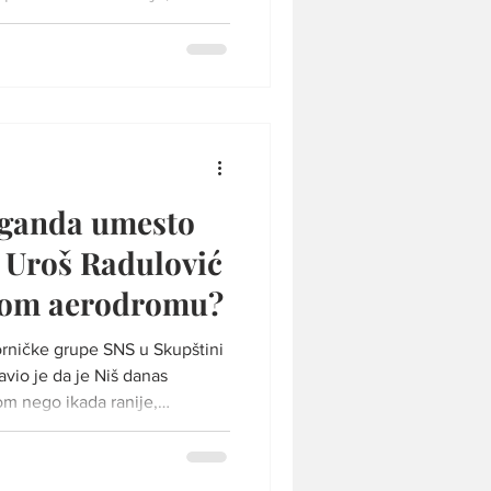
ma, transparentnosti
hoplovstvu i budućem razvoju
nosimo u celosti Ilustracija
 Srbija ima više od jednog
ciju: od prvih pilota,
o jedne od najuglednij
aganda umesto
e Uroš Radulović
kom aerodromu?
orničke grupe SNS u Skupštini
avio je da je Niš danas
om nego ikada ranije,
jedan od najboljih primera
a se njegove tvrdnje uporede
-saobraćaju, postaje jasno da