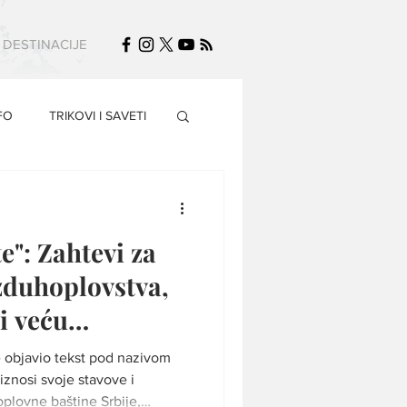
DESTINACIJE
FO
TRIKOVI I SAVETI
e": Zahtevi za
zduhoplovstva,
i veću
 Air Serbije
 objavio tekst pod nazivom
iznosi svoje stavove i
plovne baštine Srbije,