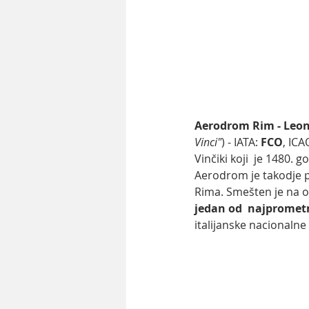
Aerodrom Rim - Leon
Vinci"
) - IATA: 
FCO
, ICAO
Vinčiki koji  je 1480. 
Aerodrom je takodje p
Rima. Smešten je na ok
jedan od  najprometn
italijanske nacionalne 