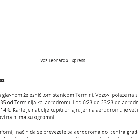
Voz Leonardo Express
ss
glavnom železničkom stanicom Termini. Vozovi polaze na s
:35 od Terminija ka  aerodromu i od 6:23 do 23:23 od aerod
14 €. Karte je nabolje kupiti onlajn, jer na aerodromu je veći
vi na njima su ogromni.
mforniji način da se prevezete sa aerodroma do  centra grad