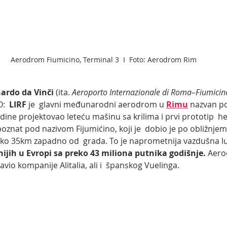
Aerodrom Fiumicino, Terminal 3  I  Foto: Aerodrom Rim
ardo da Vinči
 (ita. 
Aeroporto Internazionale di Roma–Fiumicin
:  
LIRF 
je  glavni međunarodni aerodrom u 
Rimu
 nazvan p
godine projektovao leteću mašinu sa krilima i prvi prototip  he
oznat pod nazivom Fijumićino, koji je  dobio je po obližnje
o 35km zapadno od  grada. To je naprometnija vazdušna luka I
ijih u Evropi sa preko 43 miliona putnika godišnje.
 Aero
avio kompanije Alitalia, ali i  španskog Vuelinga. 