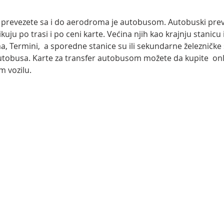
se prevezete sa i do aerodroma je autobusom. Autobuski prev
ikuju po trasi i po ceni karte. Većina njih kao krajnju stanicu
a, Termini,  a sporedne stanice su ili sekundarne železničke s
 autobusa. Karte za transfer autobusom možete da kupite  onl
 vozilu.  