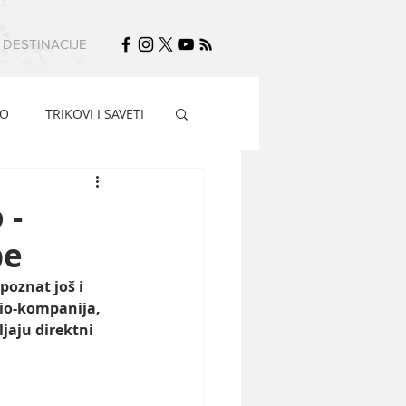
DESTINACIJE
FO
TRIKOVI I SAVETI
 -
pe
poznat još i 
io-kompanija, 
jaju direktni 