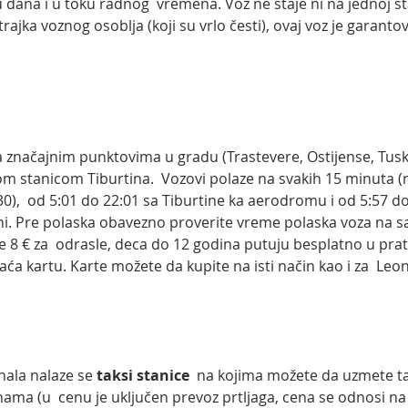
u dana i u toku radnog  vremena. Voz ne staje ni na jednoj st
trajka voznog osoblja (koji su vrlo česti), ovaj voz je garantov
značajnim punktovima u gradu (Trastevere, Ostijense, Tusko
 stanicom Tiburtina.  Vozovi polaze na svakih 15 minuta (n
0),  od 5:01 do 22:01 sa Tiburtine ka aerodromu i od 5:57 do
i. Pre polaska obavezno proverite vreme polaska voza na saj
je 8 € za  odrasle, deca do 12 godina putuju besplatno u prat
aća kartu. Karte možete da kupite na isti način kao i za  Leo
nala nalaze se
 taksi stanice
  na kojima možete da uzmete ta
ama (u  cenu je uključen prevoz prtljaga, cena se odnosi na