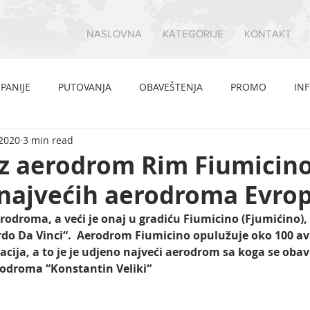
NASLOVNA
KATEGORIJE
KONTAKT
PANIJE
PUTOVANJA
OBAVEŠTENJA
PROMO
IN
 2020
3 min read
z aerodrom Rim Fiumicino
 najvećih aerodroma Evro
odroma, a veći je onaj u gradiću Fiumicino (Fjumićino), 
o Da Vinci“.  Aerodrom Fiumicino opulužuje oko 100 av
cija, a to je je udjeno najveći aerodrom sa koga se obavl
rodroma “Konstantin Veliki“ 