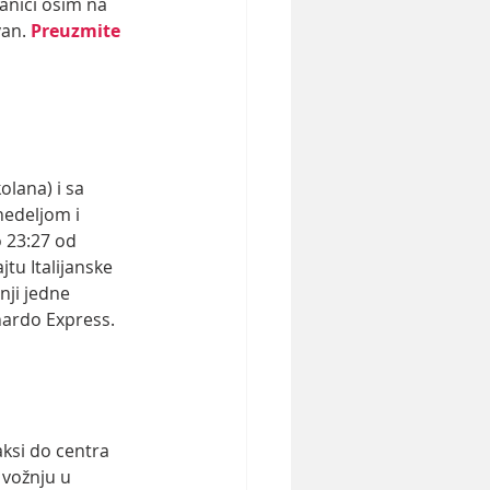
anici osim na 
an. 
Preuzmite 
lana) i sa 
edeljom i 
 23:27 od  
tu Italijanske 
nji jedne 
nardo Express. 
ksi do centra 
 vožnju u 