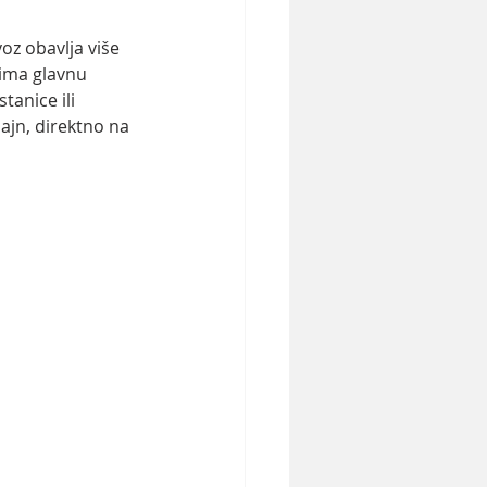
oz obavlja više 
 ima glavnu 
tanice ili 
ajn, direktno na 