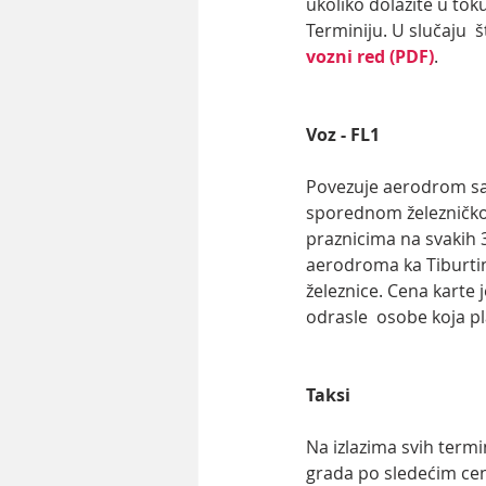
ukoliko dolazite u tok
Terminiju. U slučaju  š
vozni red (PDF)
. 
Voz - FL1
Povezuje aerodrom sa 
sporednom železničkom
praznicima na svakih 3
aerodroma ka Tiburtin
železnice. Cena karte 
odrasle  osobe koja pl
Taksi
Na izlazima svih termi
grada po sledećim cen