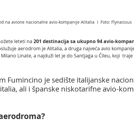
ed na avione nacionalne avio-kompanije Alitalia  I  Foto: Flynaissus
žete leteti na 
201 destinacija sa ukupno 94 avio-kompan
lužuje aerodrom je Alitalia, a druga najveća avio kompanije 
ilano Linate, a najduži let je do Santjaga u Čileu, koji  traje 1
 Fumincino je sedište italijanske nacion
talia, ali i španske niskotarifne avio-kom
 aerodroma?