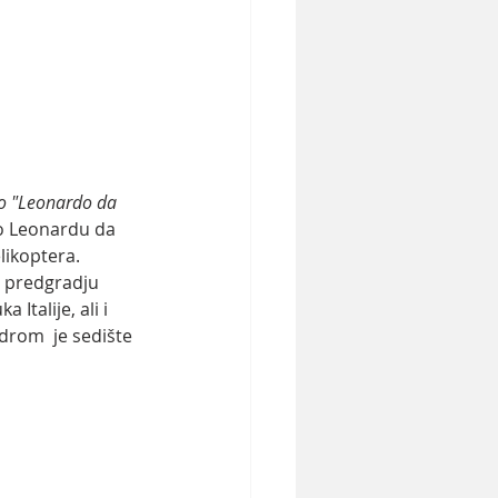
o "Leonardo da 
o Leonardu da 
likoptera. 
m predgradju 
talije, ali i 
drom  je sedište 