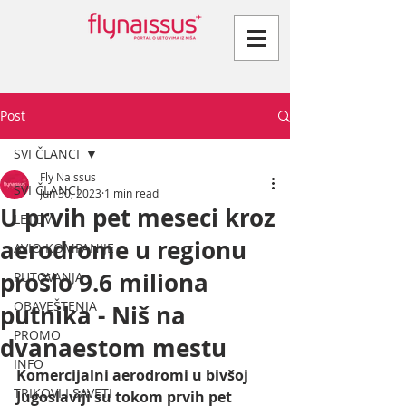
Post
SVI ČLANCI
Fly Naissus
SVI ČLANCI
Jun 30, 2023
1 min read
U prvih pet meseci kroz
LETOVI
aerodrome u regionu
AVIO KOMPANIJE
prošlo 9.6 miliona
PUTOVANJA
OBAVEŠTENJA
putnika - Niš na
PROMO
dvanaestom mestu
INFO
Komercijalni aerodromi u bivšoj 
TRIKOVI I SAVETI
Jugoslaviji su tokom prvih pet 