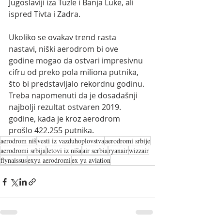
Jugoslaviji iza Tuzle i Banja Luke, ali 
ispred Tivta i Zadra.
Ukoliko se ovakav trend rasta 
nastavi, niški aerodrom bi ove 
godine mogao da ostvari impresivnu 
cifru od preko pola miliona putnika, 
što bi predstavljalo rekordnu godinu. 
Treba napomenuti da je dosadašnji 
najbolji rezultat ostvaren 2019. 
godine, kada je kroz aerodrom 
prošlo 422.255 putnika.  
aerodrom niš
vesti iz vazduhoplovstva
aerodromi srbije
aerodromi srbija
letovi iz niša
air serbia
ryanair
wizzair
flynaissus
exyu aerodromi
ex yu aviation