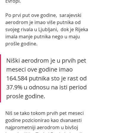
Evropi.
Po prvi put ove godine,  sarajevski 
aerodrom je imao više putnika od 
svojeg rivala u Ljubljani,  dok je Rijeka 
imala manje putnika nego u maju 
prošle godine. 
Niški aerodrom je u prvih pet 
meseci ove godine imao 
164.584 putnika sto je rast od 
37.9% u odnosu na isti period 
prosle godine.
Niš se tako tokom prvih pet meseci 
godine pozicionirao kao dvanaesti 
najprometniji aerodrom u bivšoj 