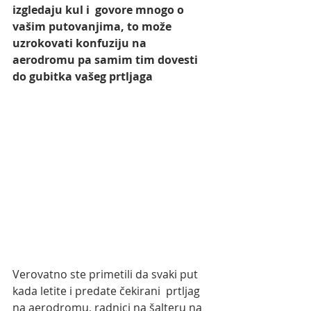
izgledaju kul i  govore mnogo o 
vašim putovanjima, to može 
uzrokovati konfuziju na  
aerodromu pa samim tim dovesti 
do gubitka vašeg prtljaga
Verovatno ste primetili da svaki put 
kada letite i predate čekirani  prtljag 
na aerodromu, radnici na šalteru na 