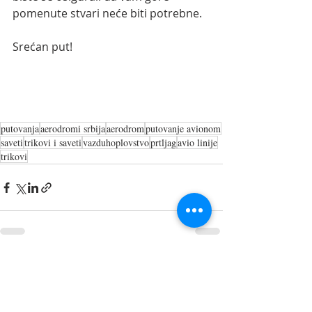
pomenute stvari neće biti potrebne.
Srećan put!
putovanja
aerodromi srbija
aerodrom
putovanje avionom
saveti
trikovi i saveti
vazduhoplovstvo
prtljag
avio linije
trikovi
Recent Posts
See All