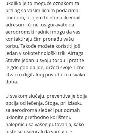
ukoliko je to moguće oznakom za 
prtljag sa vašim ličnim podacima: 
imenom, brojem telefona ili email 
adresom, čime  osiguravate da 
aerodromski radnici mogu da vas 
kontaktiraju čim pronađu vašu 
torbu. Takođe možete koristiti još 
jedan visokotehnološki trik: Airtags.  
Stavite jedan u svoju torbu i pratite 
je gde god da ide, držeći svoje  lične 
stvari u digitalnoj povodnici u svako 
doba.
U svakom slučaju, preventiva je bolja 
opcija od lečenja. Stoga, pri izlasku 
sa aerodroma sledeći put odmah 
uklonite prethodno korištenu 
nalepnicu sa vašeg putovanja, kako 
biste se osigurali da vam gore 