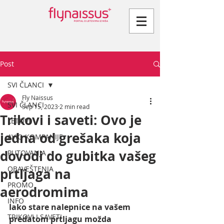
Post
SVI ČLANCI
Fly Naissus
SVI ČLANCI
Sep 15, 2023
2 min read
Trikovi i saveti: Ovo je
LETOVI
jedna od grešaka koja
AVIO KOMPANIJE
dovodi do gubitka vašeg
PUTOVANJA
OBAVEŠTENJA
prtljaga na
PROMO
aerodromima
INFO
Iako stare nalepnice na vašem 
TRIKOVI I SAVETI
predatom prtljagu možda 