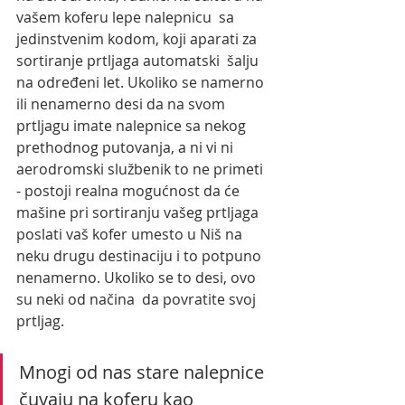
vašem koferu lepe nalepnicu  sa 
jedinstvenim kodom, koji aparati za 
sortiranje prtljaga automatski  šalju 
na određeni let. Ukoliko se namerno 
ili nenamerno desi da na svom  
prtljagu imate nalepnice sa nekog 
prethodnog putovanja, a ni vi ni  
aerodromski službenik to ne primeti 
- postoji realna mogućnost da će  
mašine pri sortiranju vašeg prtljaga 
poslati vaš kofer umesto u Niš na 
neku drugu destinaciju i to potpuno 
nenamerno. Ukoliko se to desi, ovo 
su neki od načina  da povratite svoj 
prtljag.
Mnogi od nas stare nalepnice 
čuvaju na koferu kao 