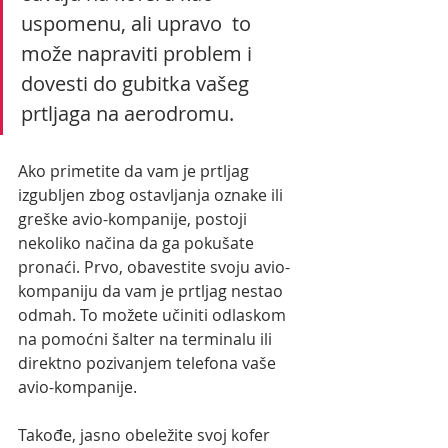
uspomenu, ali upravo  to 
može napraviti problem i 
dovesti do gubitka vašeg 
prtljaga na aerodromu.
Ako primetite da vam je prtljag 
izgubljen zbog ostavljanja oznake ili 
greške avio-kompanije, postoji 
nekoliko načina da ga pokušate 
pronaći. Prvo, obavestite svoju avio-
kompaniju da vam je prtljag nestao 
odmah. To možete učiniti odlaskom 
na pomoćni šalter na terminalu ili 
direktno pozivanjem telefona vaše 
avio-kompanije.
Takođe, jasno obeležite svoj kofer 