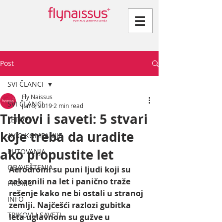
Post
SVI ČLANCI
Fly Naissus
SVI ČLANCI
Jun 3, 2019
2 min read
Trikovi i saveti: 5 stvari
LETOVI
koje treba da uradite
AVIO KOMPANIJE
ako propustite let
PUTOVANJA
OBAVEŠTENJA
Aerodromi su puni ljudi koji su 
zakasnili na let i panično traže 
PROMO
rešenje kako ne bi ostali u stranoj 
INFO
zemlji. Najčešći razlozi gubitka 
TRIKOVI I SAVETI
leta uglavnom su gužve u 