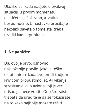
Ukoliko se ikada nadjete u ovakvoj 
situaciji, u prvom momenatu 
osetićete se šokirano, a  zatim 
bespomoćno. U nastavku pročitajte 
nekoliko saveta o tome šta  treba 
uraditi kada izgubite let.
1. Ne paničite
Da, ovo je prvo, osnovno i 
najsloženije pravilo. Jako je teško 
ostati miran  kada svojom ili tudjom 
krivicom propustimo let. Ali vikanje i 
stresiranje  oko aviona koji je već 
otišao ga neće vratiti. Ono što zaista 
trebate da uradite je da se fokusirate 
na to kako najbolje možete rešiti 