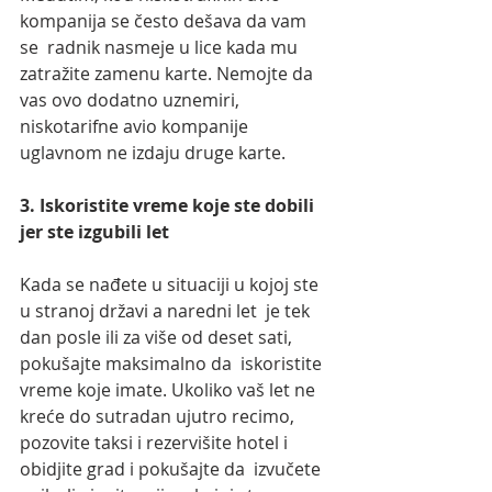
kompanija se često dešava da vam 
se  radnik nasmeje u lice kada mu 
zatražite zamenu karte. Nemojte da 
vas ovo dodatno uznemiri, 
niskotarifne avio kompanije 
uglavnom ne izdaju druge karte.
3. Iskoristite vreme koje ste dobili 
jer ste izgubili let
Kada se nađete u situaciji u kojoj ste 
u stranoj državi a naredni let  je tek 
dan posle ili za više od deset sati, 
pokušajte maksimalno da  iskoristite 
vreme koje imate. Ukoliko vaš let ne 
kreće do sutradan ujutro recimo, 
pozovite taksi i rezervišite hotel i 
obidjite grad i pokušajte da  izvučete 