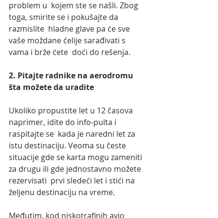
problem u  kojem ste se našli. Zbog 
toga, smirite se i pokušajte da 
razmislite  hladne glave pa će sve 
vaše moždane ćelije sarađivati s 
vama i brže ćete  doći do rešenja.
2. Pitajte radnike na aerodromu 
šta možete da uradite
Ukoliko propustite let u 12 časova 
naprimer, idite do info-pulta i 
raspitajte se  kada je naredni let za 
istu destinaciju. Veoma su česte 
situacije gde se karta mogu zameniti 
za drugu ili gde jednostavno možete 
rezervisati  prvi sledeći let i stići na 
željenu destinaciju na vreme.
Međutim, kod niskotrafinih avio 