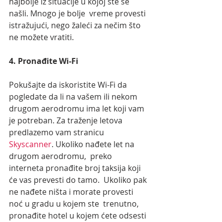
najbolje iz situacije u kojoj ste se 
našli. Mnogo je bolje  vreme provesti 
istražujući, nego žaleći za nečim što 
ne možete vratiti.
4. Pronađite Wi-Fi
Pokušajte da iskoristite Wi-Fi da 
pogledate da li na vašem ili nekom  
drugom aerodromu ima let koji vam 
je potreban. Za traženje letova 
predlazemo vam stranicu 
Skyscanner
. Ukoliko nađete let na 
drugom aerodromu,  preko 
interneta pronađite broj taksija koji 
će vas prevesti do tamo.  Ukoliko pak 
ne nađete ništa i morate provesti 
noć u gradu u kojem ste  trenutno, 
pronađite hotel u kojem ćete odsesti 