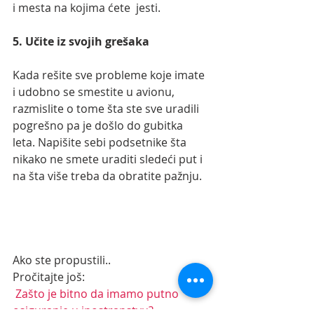
i mesta na kojima ćete  jesti.
5. Učite iz svojih grešaka
Kada rešite sve probleme koje imate 
i udobno se smestite u avionu,  
razmislite o tome šta ste sve uradili 
pogrešno pa je došlo do gubitka  
leta. Napišite sebi podsetnike šta 
nikako ne smete uraditi sledeći put i  
na šta više treba da obratite pažnju.
Ako ste propustili..
Pročitajte još: 
 Zašto je bitno da imamo putno 
osiguranje u inostranstvu?