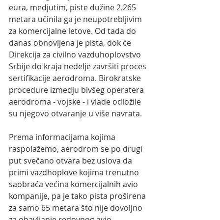
eura, medjutim, piste dužine 2.265 
metara učinila ga je neupotrebljivim 
za komercijalne letove. Od tada do 
danas obnovljena je pista, dok će 
Direkcija za civilno vazduhoplovstvo 
Srbije do kraja nedelje završiti proces 
sertifikacije aerodroma. Birokratske 
procedure izmedju bivšeg operatera 
aerodroma - vojske - i vlade odložile 
su njegovo otvaranje u više navrata.
Prema informacijama kojima 
raspolažemo, aerodrom se po drugi 
put svečano otvara bez uslova da 
primi vazdhoplove kojima trenutno 
saobraća većina komercijalnih avio 
kompanije, pa je tako pista proširena 
za samo 65 metara što nije dovoljno 
za obavljanje redovnog avio 