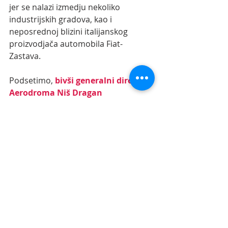
jer se nalazi izmedju nekoliko 
industrijskih gradova, kao i 
neposrednoj blizini italijanskog 
proizvodjača automobila Fiat-
Zastava.
Podsetimo,
bivši generalni direktor 
Aerodroma Niš Dragan 
Bugarinović
, koji je bio na dužnosti 
između 2008. i 2014. godine, 
imenovan je za 
prvog generalnog 
direktora Aerodroma Morava.