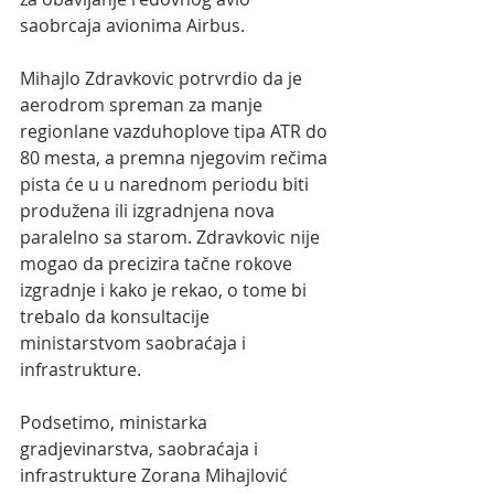
saobrcaja avionima Airbus. 
Mihajlo Zdravkovic potrvrdio da je 
aerodrom spreman za manje 
regionlane vazduhoplove tipa ATR do 
80 mesta, a
premna njegovim rečima 
pista će u u narednom periodu biti 
produžena ili izgradnjena nova 
paralelno sa starom. Zdravkovic nije 
mogao da precizira tačne rokove 
izgradnje i kako je rekao, o tome bi 
trebalo da konsultacije 
ministarstvom saobraćaja i 
infrastrukture.
Podsetimo, ministarka 
gradjevinarstva, saobraćaja i  
infrastrukture Zorana Mihajlović 