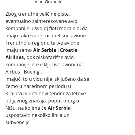
Alan Grubelic
Zbog trenutne veličine piste, 
eventualno zainteresovane avio 
kompanije u svojoj floti morale bi da 
imaju takozvane turboelisne avione. 
Trenutno u regionu takve avione 
imaju samo 
Air Serbia
 i
 Croatia 
Airlines, 
dok niskotarifne avio 
kompanije lete iskljucivo avionima 
Airbus i Boeing .
Imajući to u vidu nije isključeno da se 
ćemo u narednom periodu u 
Kraljevu videti novi tender za letove 
od javnog značaja, poput onog u 
Nišu, na kojima će 
Air Serbia 
uspostaviti nekoliko linija uz 
subvencije.