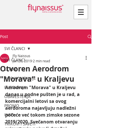
Post
SVI ČLANCI
Fly Naissus
SVI ČLANCI
Jun 28, 2019
2 min read
Otvoren Aerodrom
LETOVI
"Morava" u Kraljevu
AVIO KOMPANIJE
Aerodrom "Morava" u Kraljevu 
PUTOVANJA
danas u podne pušten je u rad, a 
OBAVEŠTENJA
komercijalni letovi sa ovog 
PROMO
aerdoroma najavljuju nadležni 
počeće već tokom zimske sezone 
INFO
2019/2020. Svečanom otvaranju 
TRIKOVI I SAVETI