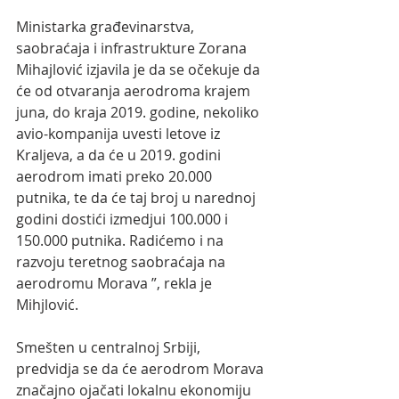
Ministarka građevinarstva, 
saobraćaja i infrastrukture Zorana 
Mihajlović izjavila je da se očekuje da 
će od otvaranja aerodroma krajem 
juna, do kraja 2019. godine, nekoliko 
avio-kompanija uvesti letove iz 
Kraljeva, a da će u 2019. godini 
aerodrom imati preko 20.000 
putnika, te da će taj broj u narednoj 
godini dostići izmedjui 100.000 i 
150.000 putnika. Radićemo i na 
razvoju teretnog saobraćaja na 
aerodromu Morava ”, rekla je 
Mihjlović. 
Smešten u centralnoj Srbiji, 
predvidja se da će aerodrom Morava 
značajno ojačati lokalnu ekonomiju 