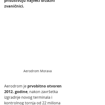
prisustvuju najveći drzažni 
zvaničnici.
Aerodrom Morava
Aerodrom je 
prvobitno otvoren 
2012. godine
, nakon završetka 
izgradnje novog terminala i 
kontrolnog tornja od 22 miliona 