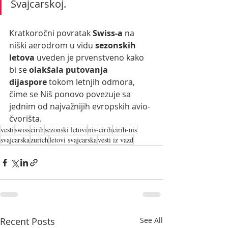
Švajcarskoj.
Kratkoročni povratak 
Swiss-a
 na 
niški aerodrom u vidu 
sezonskih 
letova
 uveden je prvenstveno kako 
bi se 
olakšala putovanja 
dijaspore
 tokom letnjih odmora, 
čime se Niš ponovo povezuje sa 
jednim od najvažnijih evropskih avio-
čvorišta.
vesti
swiss
cirih
sezonski letovi
nis-cirih
cirih-nis
svajcarska
zurich
letovi svajcarska
vesti iz vazd
Recent Posts
See All