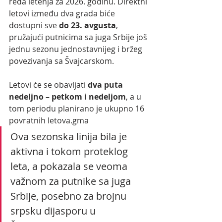
reda letenja za 2026. godinu. Direktni 
letovi između dva grada biće 
dostupni sve 
do 23. avgusta
, 
pružajući putnicima sa juga Srbije još 
jednu sezonu jednostavnijeg i bržeg 
povezivanja sa Švajcarskom.
Letovi će se obavljati
 dva puta 
nedeljno – petkom i nedeljom
, a u 
tom periodu planirano je ukupno 16 
povratnih letova.gma
Ova sezonska linija bila je 
aktivna i tokom proteklog 
leta, a pokazala se veoma 
važnom za putnike sa juga 
Srbije, posebno za brojnu 
srpsku dijasporu u 