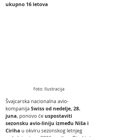
ukupno 16 letova
Foto: Ilustracija
Švajcarska nacionalna avio-
kompanija 
Swiss od nedelje, 28. 
juna
, ponovo će 
uspostaviti 
sezonsku avio-liniju između
Niša i 
Ciriha 
u okviru sezonskog letnjeg 