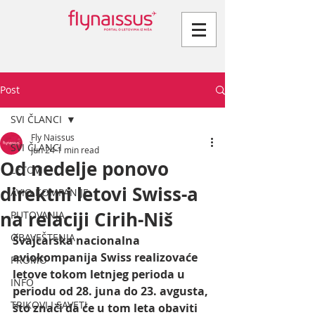
Post
SVI ČLANCI
Fly Naissus
SVI ČLANCI
Jun 24
1 min read
Od nedelje ponovo
LETOVI
direktni letovi Swiss-a
AVIO KOMPANIJE
na relaciji Cirih-Niš
PUTOVANJA
OBAVEŠTENJA
Švajcarska nacionalna 
aviokompanija Swiss realizovaće 
PROMO
letove tokom letnjeg perioda u 
INFO
periodu od 28. juna do 23. avgusta, 
TRIKOVI I SAVETI
što znači da će u tom leta obaviti 