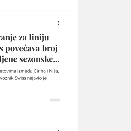
icima biti dostupna i direktna
g primorja, odnosno Tivta.
iće aktivne do s
anje za liniju
s povećava broj
vljene sezonske
etovima između Ciriha i Niša,
evoznik Swiss najavio je