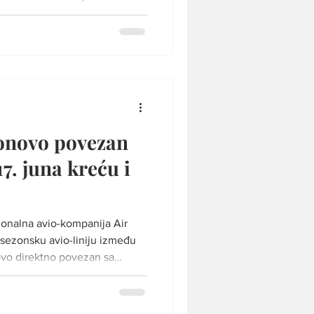
nacionalna avio-kompanija
ponovo će uspostaviti sezonsku
iha u okviru sezonskog letnjeg
 Direktni letovi između dva
. avgusta, pružajući
onovo povezan
7. juna kreću i
onalna avio-kompanija Air
 sezonsku avio-liniju između
novo direktno povezan sa
lustracija Sa niškog
i“ od danas su ponovo
i ka glavnom gradu Grčke –