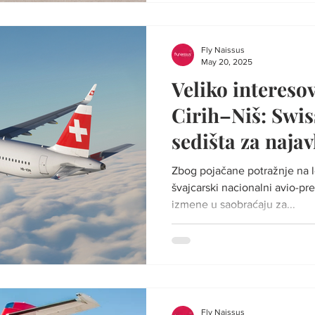
Atini, dok će od 17. juna putn
avionska linija do crnogorsko
Sezonske avio-linije iz Niša b
Fly Naissus
May 20, 2025
Veliko interesov
Cirih–Niš: Swis
sedišta za naja
letove
Zbog pojačane potražnje na l
švajcarski nacionalni avio-pr
izmene u saobraćaju za...
Fly Naissus