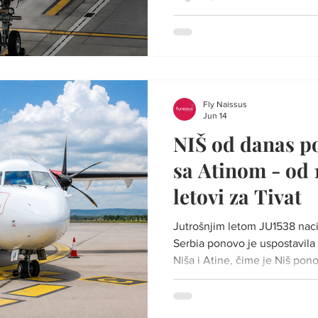
Foto: Ilustracija Švajcarska 
Swiss od nedelje, 28. juna, 
avio-liniju između Niša i Cir
reda letenja za 2026. godinu.
grada biće dostupni sve do 23
putnicima sa juga Srbije j
Fly Naissus
Jun 14
NIŠ od danas p
sa Atinom - od 1
letovi za Tivat
Jutrošnjim letom JU1538 naci
Serbia ponovo je uspostavila
Niša i Atine, čime je Niš po
glavnim gradom Grčke Foto: I
aerodroma „Konstantin Velik
uspostavljeni sezonski letov