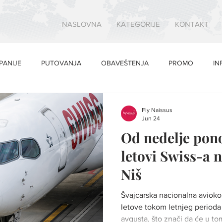
NASLOVNA
KATEGORIJE
KONTAKT
PANIJE
PUTOVANJA
OBAVEŠTENJA
PROMO
IN
Fly Naissus
Jun 24
Od nedelje pon
letovi Swiss-a n
Niš
Švajcarska nacionalna avioko
letove tokom letnjeg perioda
avgusta, što znači da će u to