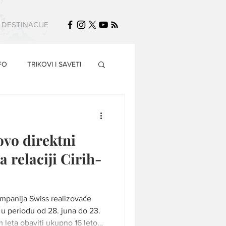
DESTINACIJE
FO
TRIKOVI I SAVETI
ovo direktni
a relaciji Cirih-
mpanija Swiss realizovaće
 u periodu od 28. juna do 23.
m leta obaviti ukupno 16 letova