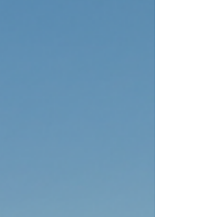
Niša i Ciriha u okviru sezonskog letnjeg reda
letenja za 2026. godinu. Direktni letovi
između dva grada biće dostupni sve do 23.
avgusta, pružajući putnicima sa juga Srbije j