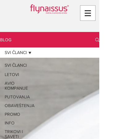
BLOG
SVI ČLANCI
SVI ČLANCI
LETOVI
AVIO
KOMPANIJE
PUTOVANJA
OBAVEŠTENJA
PROMO
INFO
TRIKOVI I
SAVETI