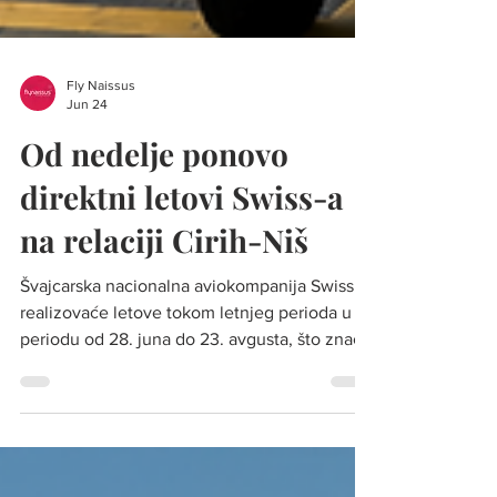
Fly Naissus
Jun 24
Od nedelje ponovo
direktni letovi Swiss-a
na relaciji Cirih-Niš
Švajcarska nacionalna aviokompanija Swiss
realizovaće letove tokom letnjeg perioda u
periodu od 28. juna do 23. avgusta, što znači
da će u tom leta obaviti ukupno 16 letova
Foto: Ilustracija Švajcarska nacionalna avio-
kompanija Swiss od nedelje, 28. juna, ponovo
će uspostaviti sezonsku avio-liniju između