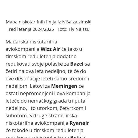
Mapa niskotarifnih linija iz Niša za zimski 
red letenja 2024/2025   Foto: Fly Naissu
Mađarska niskotarifna 
aviokompanija 
Wizz Air 
će tako u 
zimskom redu letenja dodatno 
redukovati svoje polaske za 
Bazel 
sa 
četiri na dva leta nedeljno, te će do 
ove destinacije leteti samo sredom i 
nedeljom. Letovi za 
Memingen 
će 
ostati nepromenjeni i ova kompanija 
leteće do nemačkog grada tri puta 
nedeljno, i to utorkom, četvrtkom i 
subotom. S druge strane, irska 
niskotarifna aviokompanija 
Ryanair 
će takođe u zimskom redu letenja 
redukovati svoje polaske za 
Beč 
sa 