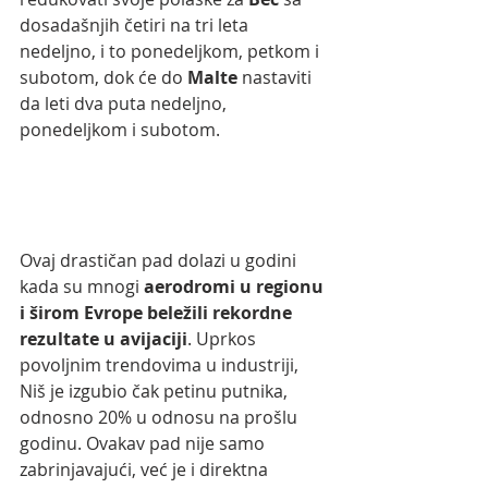
dosadašnjih četiri na tri leta 
nedeljno, i to ponedeljkom, petkom i 
subotom, dok će do 
Malte 
nastaviti 
da leti dva puta nedeljno, 
ponedeljkom i subotom.
Ovaj drastičan pad dolazi u godini 
kada su mnogi 
aerodromi u regionu 
i širom Evrope beležili rekordne 
rezultate u avijaciji
. Uprkos 
povoljnim trendovima u industriji, 
Niš je izgubio čak petinu putnika, 
odnosno 20% u odnosu na prošlu 
godinu. Ovakav pad nije samo 
zabrinjavajući, već je i direktna 