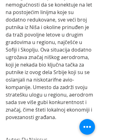
nemogućnosti da se konektuje na let 
na postojećim linijma koje su 
dodatno redukovane, sve veći broj 
putnika iz Niša i okoline prinuđen je 
da traži povoljne letove u drugim 
gradovima u regionu, najčešće u 
Sofiji i Skoplju. Ova situacija dodatno 
ugrožava značaj niškog aerodroma, 
koji je nekada bio ključna tačka za 
putnike iz ovog dela Srbije koji su se 
oslanjali na niskotarifne avio-
kompanije. Umesto da zadrži svoju 
stratešku ulogu u regionu, aerodrom 
sada sve više gubi konkurentnost i 
značaj, čime šteti lokalnoj ekonomiji i 
povezanosti građana.
Autor: Fly Naissus