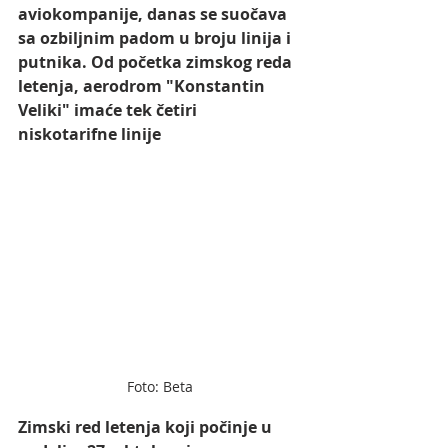
aviokompanije, danas se suočava 
sa ozbiljnim padom u broju linija i 
putnika. Od početka zimskog reda 
letenja, aerodrom "Konstantin 
Veliki" imaće tek četiri 
niskotarifne linije 
Foto: Beta
Zimski red letenja koji počinje u 