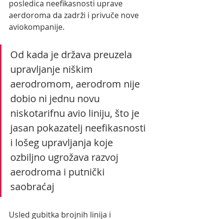
posledica neefikasnosti uprave 
aerdoroma da zadrži i privuče nove 
aviokompanije.
Od kada je država preuzela 
upravljanje niškim 
aerodromom, aerodrom nije 
dobio ni jednu novu 
niskotarifnu avio liniju, što je 
jasan pokazatelj neefikasnosti 
i lošeg upravljanja koje 
ozbiljno ugrožava razvoj 
aerodroma i putnički 
saobraćaj  
Usled gubitka brojnih linija i 