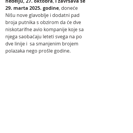
nedelju, 27. oktobra
,
 i zavrsava se 
29. marta 2025. godine
, doneće 
Nišu nove glavoblje i dodatni pad 
broja putnika s obzirom da će dve 
niskotarifne avio kompanije koje sa 
njega saobaćaju leteti svega na po 
dve linije i  sa smanjenim brojem 
polazaka nego prošle godine.