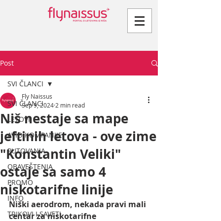
Post
SVI ČLANCI
Fly Naissus
SVI ČLANCI
Sep 9, 2024
2 min read
Niš nestaje sa mape
LETOVI
jeftinih letova - ove zime
AVIO KOMPANIJE
"Konstantin Veliki"
PUTOVANJA
OBAVEŠTENJA
ostaje sa samo 4
PROMO
niskotarifne linije
INFO
Niški aerodrom, nekada pravi mali 
TRIKOVI I SAVETI
centar za niskotarifne 