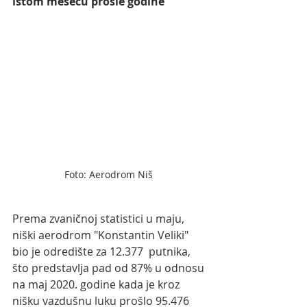
istom mesecu prošle godine 
Foto: Aerodrom Niš 
Prema zvaničnoj statistici u maju, 
niški aerodrom "Konstantin Veliki" 
bio je odredište za 12.377  putnika, 
što predstavlja pad od 87% u odnosu 
na maj 2020. godine kada je kroz 
nišku vazdušnu luku prošlo 95.476 