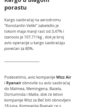
porastu
Kargo saobraćaj na aerodromu 
"Konstantin Veliki" 
zabeležio je 
tokom maja manji rast od 
3,47%
 i 
izanosio je 
107.711
kg , dok je broj 
avio
 operacije u kargo saobraćaju 
povećan za 80%.
_____________________
Podesetimo, avio kompanije 
Wizz Air
i 
Ryanair
 obnovile su avio saobraćaj 
do Malmea, Memingena, Bazela, 
Dortumnda i Malte, dok će letovi 
kompanije Wizz za Beč biti obnovljeni 
18.juna. Kompanija Ryanair ce s 