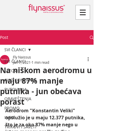
Post
SVI ČLANCI
Fly Naissus
SVI ČLANCI
Jun 7, 2021
1 min read
Na niškom aerodromu u
LETOVI
maju 87% manje
AVIO KOMPANIJE
putnika - jun obećava
PUTOVANJA
OBAVEŠTENJA
porast
PROMO
Aerodrom "Konstantin Veliki" 
opslužio je u maju 12.377 putnika, 
INFO
što je za oko 87% manje nego u 
TRIKOVI I SAVETI