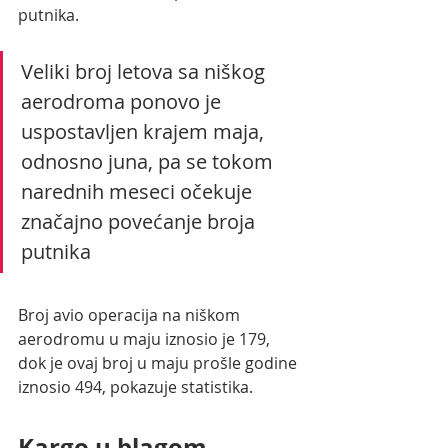
putnika.
Veliki broj letova sa niškog 
aerodroma ponovo je 
uspostavljen krajem maja, 
odnosno juna, pa se tokom 
narednih meseci očekuje 
značajno pove
ć
anje broja 
putnika 
Broj avio operacija na niškom 
aerodromu u maju iznosio je 179, 
dok je ovaj broj u maju prošle godine 
iznosio 494, pokazuje statistika.
Kargo u blagom 