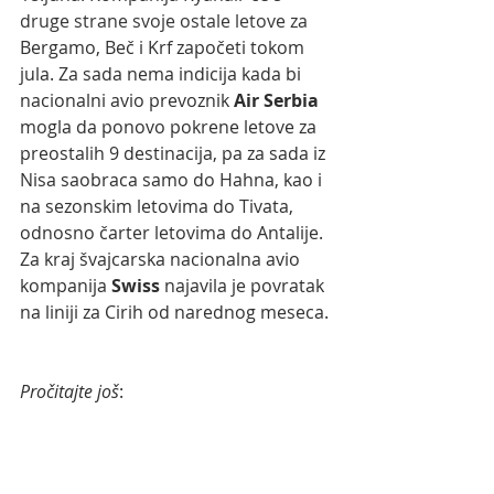
druge strane svoje ostale letove za 
Bergamo, Beč i Krf započeti tokom 
jula. Za sada nema indicija kada bi 
nacionalni avio prevoznik 
Air Serbia
mogla da ponovo pokrene letove za 
preostalih 9 destinacija, pa za sada iz 
Nisa saobraca samo do Hahna, kao i 
na sezonskim letovima do Tivata, 
odnosno čarter letovima do Antalije. 
Za kraj švajcarska nacionalna avio 
kompanija 
Swiss 
najavila je povratak 
na liniji za Cirih od narednog meseca.
Pročitajte još
: