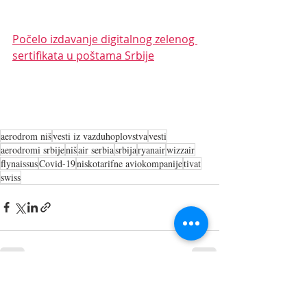
Počelo izdavanje digitalnog zelenog 
sertifikata u poštama Srbije
aerodrom niš
vesti iz vazduhoplovstva
vesti
aerodromi srbije
niš
air serbia
srbija
ryanair
wizzair
flynaissus
Covid-19
niskotarifne aviokompanije
tivat
swiss
Recent Posts
See All