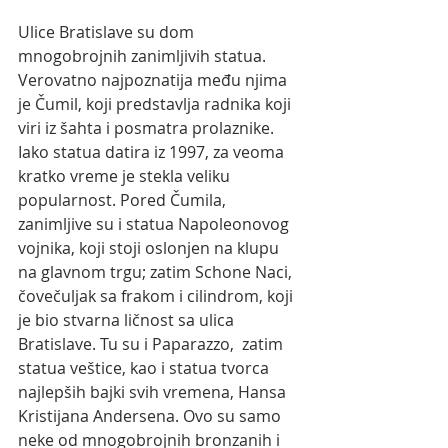
Ulice Bratislave su dom 
mnogobrojnih zanimljivih statua. 
Verovatno najpoznatija među njima 
je Čumil, koji predstavlja radnika koji 
viri iz šahta i posmatra prolaznike. 
Iako statua datira iz 1997, za veoma 
kratko vreme je stekla veliku 
popularnost. Pored Čumila, 
zanimljive su i statua Napoleonovog 
vojnika, koji stoji oslonjen na klupu 
na glavnom trgu; zatim Schone Naci, 
čovečuljak sa frakom i cilindrom, koji 
je bio stvarna ličnost sa ulica 
Bratislave. Tu su i Paparazzo,  zatim 
statua veštice, kao i statua tvorca 
najlepših bajki svih vremena, Hansa 
Kristijana Andersena. Ovo su samo 
neke od mnogobrojnih bronzanih i 