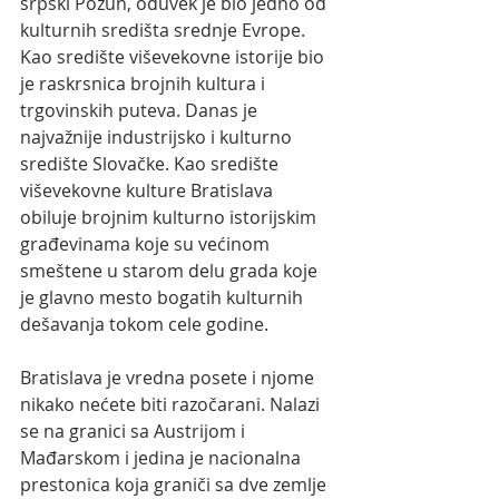
srpski Požun, oduvek je bio jedno od 
kulturnih središta srednje Evrope. 
Kao središte viševekovne istorije bio 
je raskrsnica brojnih kultura i 
trgovinskih puteva. Danas je 
najvažnije industrijsko i kulturno 
središte Slovačke. Kao središte 
viševekovne kulture Bratislava 
obiluje brojnim kulturno istorijskim 
građevinama koje su većinom 
smeštene u starom delu grada koje 
je glavno mesto bogatih kulturnih 
dešavanja tokom cele godine.
Bratislava je vredna posete i njome 
nikako nećete biti razočarani. Nalazi 
se na granici sa Austrijom i 
Mađarskom i jedina je nacionalna 
prestonica koja graniči sa dve zemlje 