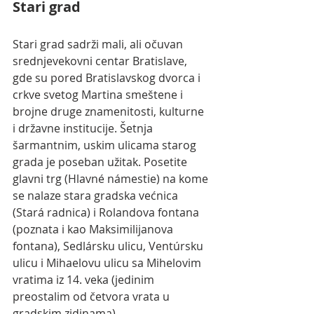
Stari grad
Stari grad sadrži mali, ali očuvan 
srednjevekovni centar Bratislave, 
gde su pored Bratislavskog dvorca i 
crkve svetog Martina smeštene i 
brojne druge znamenitosti, kulturne 
i državne institucije. Šetnja 
šarmantnim, uskim ulicama starog 
grada je poseban užitak. Posetite 
glavni trg (Hlavné námestie) na kome 
se nalaze stara gradska većnica 
(Stará radnica) i Rolandova fontana 
(poznata i kao Maksimilijanova 
fontana), Sedlársku ulicu, Ventúrsku 
ulicu i Mihaelovu ulicu sa Mihelovim 
vratima iz 14. veka (jedinim 
preostalim od četvora vrata u 
gradskim zidinama). 