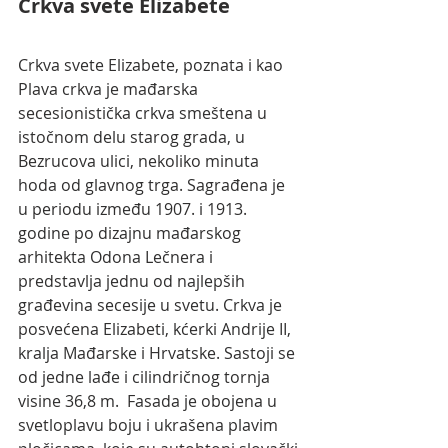
Crkva svete Elizabete 
Crkva svete Elizabete, poznata i kao 
Plava crkva je mađarska 
secesionistička crkva smeštena u 
istočnom delu starog grada, u 
Bezrucova ulici, nekoliko minuta 
hoda od glavnog trga. Sagrađena je 
u periodu između 1907. i 1913. 
godine po dizajnu mađarskog 
arhitekta Odona Lečnera i 
predstavlja jednu od najlepših 
građevina secesije u svetu. Crkva je 
posvećena Elizabeti, kćerki Andrije II, 
kralja Mađarske i Hrvatske. Sastoji se 
od jedne lađe i cilindričnog tornja 
visine 36,8 m.  Fasada je obojena u 
svetloplavu boju i ukrašena plavim 