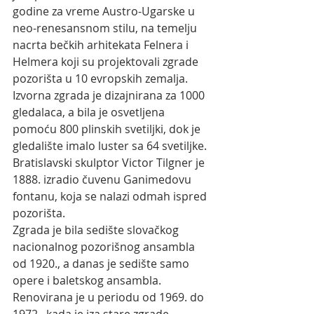
godine za vreme Austro-Ugarske u 
neo-renesansnom stilu, na temelju 
nacrta bečkih arhitekata Felnera i 
Helmera koji su projektovali zgrade 
pozorišta u 10 evropskih zemalja. 
Izvorna zgrada je dizajnirana za 1000 
gledalaca, a bila je osvetljena 
pomoću 800 plinskih svetiljki, dok je 
gledalište imalo luster sa 64 svetiljke. 
Bratislavski skulptor Victor Tilgner je 
1888. izradio čuvenu Ganimedovu 
fontanu, koja se nalazi odmah ispred 
pozorišta. 
Zgrada je bila sedište slovačkog 
nacionalnog pozorišnog ansambla 
od 1920., a danas je sedište samo 
opere i baletskog ansambla. 
Renovirana je u periodu od 1969. do 