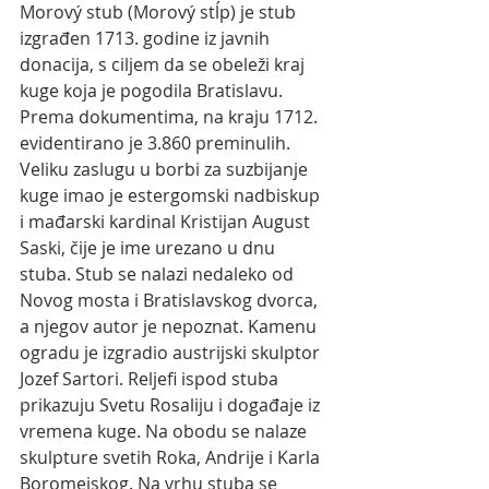
Morový stub (Morový stĺp) je stub 
izgrađen 1713. godine iz javnih 
donacija, s ciljem da se obeleži kraj 
kuge koja je pogodila Bratislavu. 
Prema dokumentima, na kraju 1712. 
evidentirano je 3.860 preminulih. 
Veliku zaslugu u borbi za suzbijanje 
kuge imao je estergomski nadbiskup 
i mađarski kardinal Kristijan August 
Saski, čije je ime urezano u dnu 
stuba. Stub se nalazi nedaleko od 
Novog mosta i Bratislavskog dvorca, 
a njegov autor je nepoznat. Kamenu 
ogradu je izgradio austrijski skulptor 
Jozef Sartori. Reljefi ispod stuba 
prikazuju Svetu Rosaliju i događaje iz 
vremena kuge. Na obodu se nalaze 
skulpture svetih Roka, Andrije i Karla 
Boromejskog. Na vrhu stuba se 