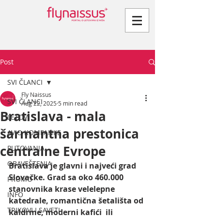
Post
SVI ČLANCI
Fly Naissus
SVI ČLANCI
Aug 22, 2025
5 min read
Bratislava - mala
LETOVI
šarmantna prestonica
AVIO KOMPANIJE
centralne Evrope
PUTOVANJA
OBAVEŠTENJA
Bratislava je glavni i najveći grad 
Slovačke. Grad sa oko 460.000 
PROMO
stanovnika krase velelepne 
INFO
katedrale, romantična šetališta od 
TRIKOVI I SAVETI
kaldrme, moderni kafići  ili 