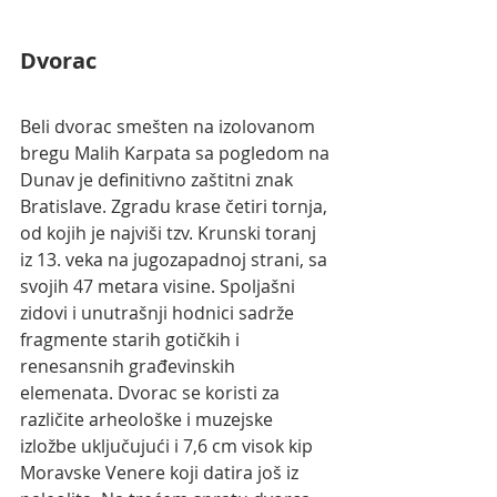
Dvorac
Beli dvorac smešten na izolovanom 
bregu Malih Karpata sa pogledom na 
Dunav je definitivno zaštitni znak 
Bratislave. Zgradu krase četiri tornja, 
od kojih je najviši tzv. Krunski toranj 
iz 13. veka na jugozapadnoj strani, sa 
svojih 47 metara visine. Spoljašni 
zidovi i unutrašnji hodnici sadrže 
fragmente starih gotičkih i 
renesansnih građevinskih 
elemenata. Dvorac se koristi za 
različite arheološke i muzejske 
izložbe uključujući i 7,6 cm visok kip 
Moravske Venere koji datira još iz 