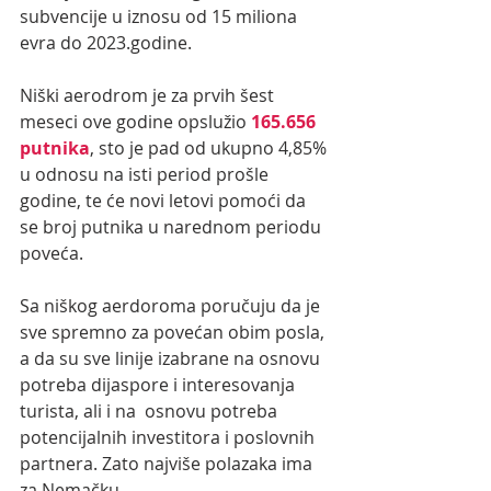
subvencije u iznosu od 15 miliona 
evra do 2023.godine. 
Niški aerodrom je za prvih šest 
meseci ove godine opslužio 
165.656  
putnika
, sto je pad od ukupno 4,85% 
u odnosu na isti period prošle 
godine, te će novi letovi pomoći da 
se broj putnika u narednom periodu 
poveća.
Sa niškog aerdoroma poručuju da je 
sve spremno za povećan obim posla, 
a da su sve linije izabrane na osnovu 
potreba dijaspore i interesovanja 
turista, ali i na  osnovu potreba 
potencijalnih investitora i poslovnih 
partnera. Zato najviše polazaka ima 
za Nemačku.