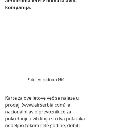
aerodroma leteće domaća avio-
kompanija. 
Foto: Aerodrom Niš
Karte za ove letove već se nalaze u 
prodaji (www.airserbia.com), a 
nacionalni avio prevoznik će za 
pokretanje ovih linija sa dva polazaka 
nedeljno tokom cele godine, dobiti 