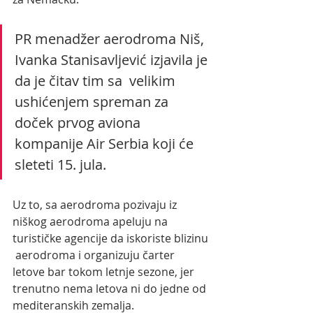
PR menadžer aerodroma Niš, 
Ivanka Stanisavljević izjavila je 
da je čitav tim sa  velikim 
ushićenjem spreman za 
doček prvog aviona 
kompanije Air Serbia koji će 
sleteti 15. jula.
Uz to, sa aerodroma pozivaju iz 
niškog aerodroma apeluju na 
turističke agencije da iskoriste blizinu 
 aerodroma i organizuju čarter 
letove bar tokom letnje sezone, jer  
trenutno nema letova ni do jedne od 
mediteranskih zemalja.