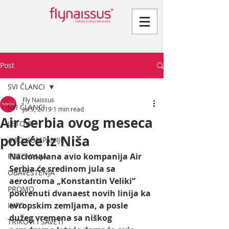
Post
SVI ČLANCI
Fly Naissus
SVI ČLANCI
Jul 9, 2019
1 min read
Air Serbia ovog meseca
LETOVI
poleće iz Niša
AVIO KOMPANIJE
Nacionalana avio kompanija Air 
PUTOVANJA
Serbia će sredinom jula sa 
OBAVEŠTENJA
aerodroma „Konstantin Veliki“  
PROMO
pokrenuti dvanaest novih linija ka 
evropskim zemljama, a posle 
INFO
dužeg vremena sa niškog 
TRIKOVI I SAVETI