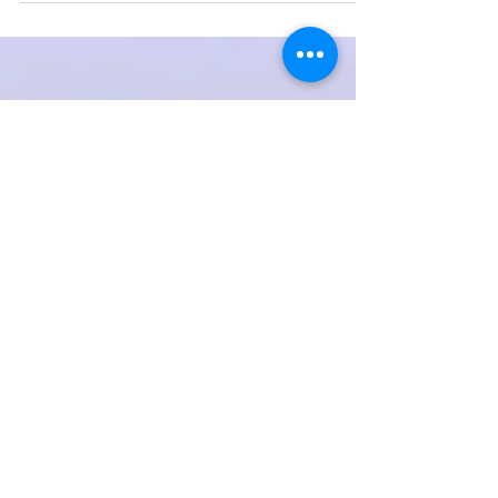
Aerodroma "Konstantin Veliki" u Nišu
obavestio je putnike da će zbog radova na
parternom uređenju kompleksa putnički
saobraćaj od danas,...