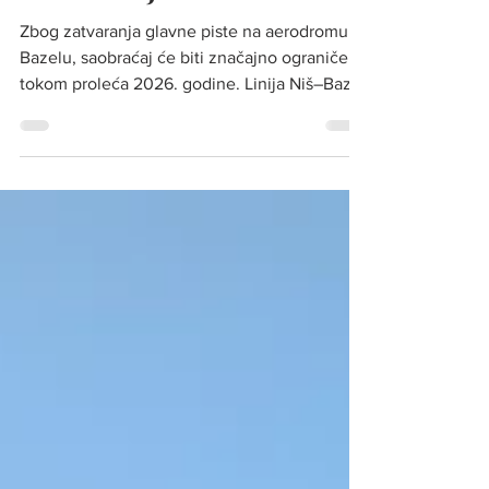
saobraćaja
Zbog zatvaranja glavne piste na aerodromu u
Bazelu, saobraćaj će biti značajno ograničen
tokom proleća 2026. godine. Linija Niš–Bazel
biće u potpunosti obustavljena više od mesec
dana, u skladu sa planiranim radovima i
odlukom avio-kompanije Foto: Sava Oszos
Zbog predstojeće rekonstrukcije glavne piste
na Aerodrom Bazel-Miluz-Frajburg , vazdušni
saobraćaj na ovom čvorištu biće značajno
smanjen i privremeno obustavljen tokom
proleća 2026. godine. Iz bezbednosnih
razloga, pist