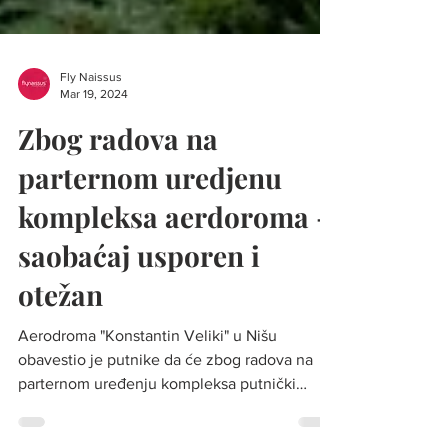
Fly Naissus
Mar 19, 2024
Zbog radova na
parternom uredjenu
kompleksa aerdoroma -
saobaćaj usporen i
otežan