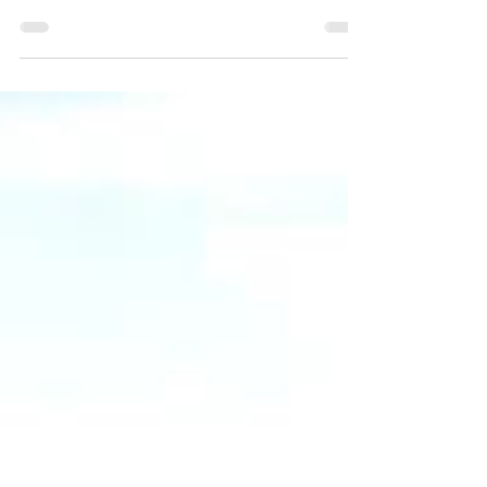
Aerodrom "Konstantin Veliki" u Nišu će
otvoriće svoj novi putnički terminal za
odlazeće letove 1. jula, a trenutni radovi mogu
otezati...