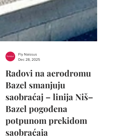
Fly Naissus
Dec 28, 2025
Radovi na aerodromu
Bazel smanjuju
saobraćaj – linija Niš–
Bazel pogođena
potpunom prekidom