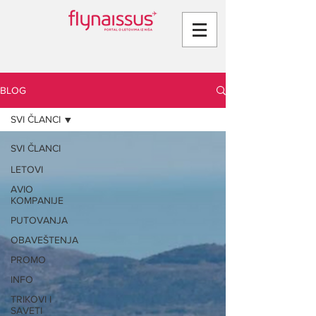
BLOG
SVI ČLANCI
SVI ČLANCI
LETOVI
AVIO
KOMPANIJE
PUTOVANJA
OBAVEŠTENJA
PROMO
INFO
TRIKOVI I
SAVETI