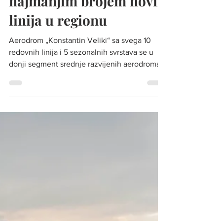
aerodromima sa
najmanjim brojem novih
linija u regionu
Aerodrom „Konstantin Veliki“ sa svega 10
redovnih linija i 5 sezonalnih svrstava se u
donji segment srednje razvijenih aerodroma,
što jasno ukazuje da postoji prostor za
napredak, ali i potreba za konkretnijom i
efikasnijom strategijom razvoja Foto:
Aerodromi Srbije Avio-saobraćaj u regionu
ove godine beleži snažan rast, uz najavu oko
100 novih avio-linija koje će povezati gradove
jugoistočne Evrope sa brojnim evropskim i
svetskim destinacijama . Ipak, dok većina
aerodroma z