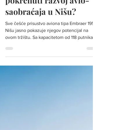
pokrenuti razvoj avio-
saobraćaja u Nišu?
Sve češće prisustvo aviona tipa Embraer 195 u
Nišu jasno pokazuje njegov potencijal na
ovom tržištu. Sa kapacitetom od 118 putnika,
ovaj avion idealno popunjava prostor između
većih uskotrupnih aviona i turboprop letelica,
čineći ga optimalnim izborom za aerodrome
srednje veličine, poput Aerodroma
„Konstantin Veliki“. Avion Embraer 195, Foto:
Aerodromi Srbije Avion po meri „Konstantina
Velikog“ Za razliku od većih aviona iz Airbus
porodice, koji na regionalnim linijama često