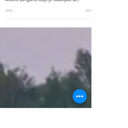
Irska niskotarifna avio-kompanija Ryanair
ukinula je prodaju letova na liniji leti iz Niš-
Milano Bergamo koju je obavljala sa
aerodroma...