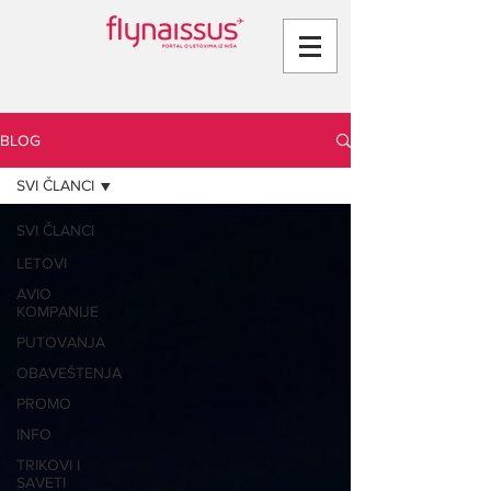
BLOG
SVI ČLANCI
SVI ČLANCI
LETOVI
AVIO
KOMPANIJE
PUTOVANJA
OBAVEŠTENJA
PROMO
INFO
TRIKOVI I
SAVETI