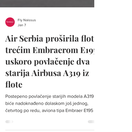
Fly Naissus
Jan 7
Air Serbia proširila flotu
trećim Embraerom E195,
uskoro povlačenje dva
starija Airbusa A319 iz
flote
Postepeno povlačenje starijih modela A319
biće nadoknađeno dolaskom još jednog,
četvrtog po redu, aviona tipa Embraer E195 i