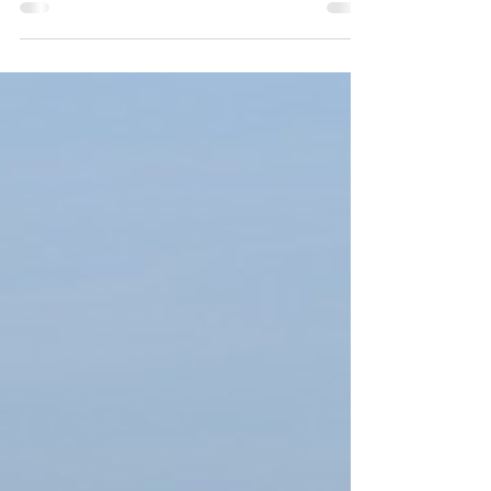
narednom periodu u operaciji ima do 15
letelica ovog tipa Ilustracija: Fly Naissus
Nacionalna avio-kompanija Air Serbia proširila
je svoju flotu četvrtim avionom tipa Embraer
E195 , registarske oznake YU-ATD . Letelica,
koja je prethodno bila u floti brazilske
kompanije Azul Airlines pod registracijom PR-
AUP , u Srbiju je stigla nakon ferry leta iz
Kostarik