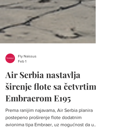
Fly Naissus
Feb 1
Air Serbia nastavlja
širenje flote sa četvrtim
Embraerom E195
Prema ranijim najavama, Air Serbia planira
postepeno proširenje flote dodatnim
avionima tipa Embraer, uz mogućnost da u