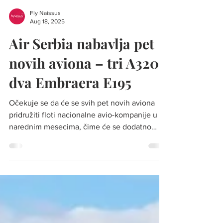
Fly Naissus
Aug 18, 2025
Air Serbia nabavlja pet
novih aviona – tri A320 i
dva Embraera E195
Očekuje se da će se svih pet novih aviona
pridružiti floti nacionalne avio-kompanije u
narednim mesecima, čime će se dodatno
osnažiti...