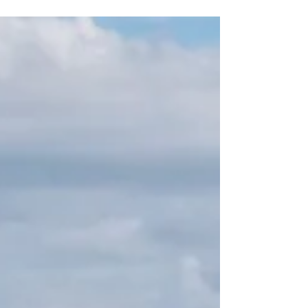
još tri aviona tipa Airbus A320 Foto:
exyuaviation Nacionalna avio kompanija Air
Serbia započela je korišćenje svog trećeg
aviona tipa Embraer E195 , registarske oznake
YU-ATA , koji je isporučen prošlog meseca.
Avion sa 118 sedišta ušao je u redovan
saobraćaj 2. januara na liniji Beograd–Prag, a
od tada je leteo i ka Podgorici, Milanu, Bolonji
i Port