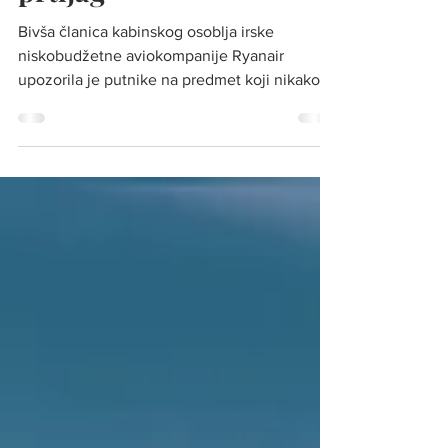
prtljag
Bivša članica kabinskog osoblja irske
niskobudžetne aviokompanije Ryanair
upozorila je putnike na predmet koji nikako
ne bi trebalo da stavljaju u čekirani (predati)
prtljag. Foto: Ilustrcija Bivša stjuardesa irske
niskobudžetne aviokompanije Ryanair , 25-
godišnja Eleanor, koja je jedno vreme bila
bazirana u Marseju, odlučila je da javno
podeli detalje iz svog profesionalnog iskustva
koje je stekla tokom brojnih letova širom
Evrope. Nakon godina provedenih u
kabinskoj posadi