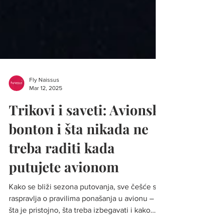
Fly Naissus
Mar 12, 2025
Trikovi i saveti: Avionski
bonton i šta nikada ne
treba raditi kada
putujete avionom