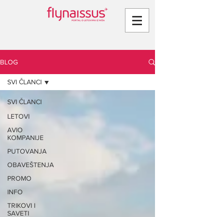
BLOG
SVI ČLANCI
SVI ČLANCI
LETOVI
AVIO
KOMPANIJE
PUTOVANJA
OBAVEŠTENJA
PROMO
INFO
TRIKOVI I
SAVETI