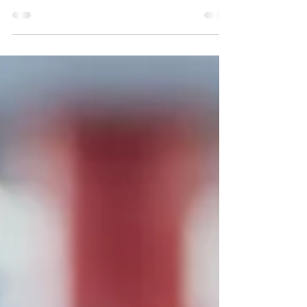
Kako se bliži sezona putovanja, sve češće se
raspravlja o pravilima ponašanja u avionu –
šta je pristojno, šta treba izbegavati i kako
se...