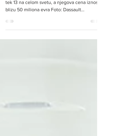
Falcon 6x
Kako prenose mediji avion tipa Falcon 6X ima
tek 13 na celom svetu, a njegova cena iznosi
blizu 50 miliona evra Foto: Dassault
Aviation...