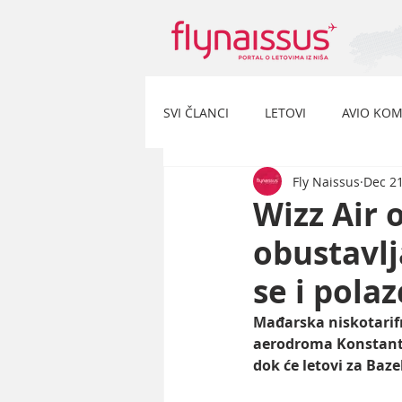
SVI ČLANCI
LETOVI
AVIO KOM
Fly Naissus
Dec 21
Wizz Air 
obustavlj
se i pola
Mađarska niskotarifn
aerodroma Konstanti
dok će letovi za Baze