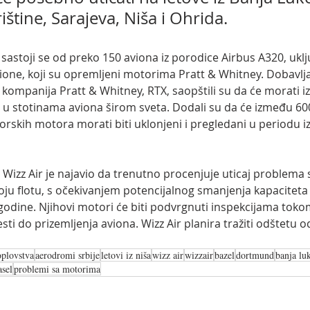
ištine, Sarajeva, Niša i Ohrida. 
sastoji se od preko 150 aviona iz porodice Airbus A320, uklju
one, koji su opremljeni motorima Pratt & Whitney. Dobavlja
ompanija Pratt & Whitney, RTX, saopštili su da će morati izv
 u stotinama aviona širom sveta. Dodali su da će između 600
rskih motora morati biti uklonjeni i pregledani u periodu i
, Wizz Air je najavio da trenutno procenjuje uticaj problema
oju flotu, s očekivanjem potencijalnog smanjenja kapaciteta
godine. Njihovi motori će biti podvrgnuti inspekcijama tokom
ti do prizemljenja aviona. Wizz Air planira tražiti odštetu o
oplovstva
aerodromi srbije
letovi iz niša
wizz air
wizzair
bazel
dortmund
banja lu
asel
problemi sa motorima