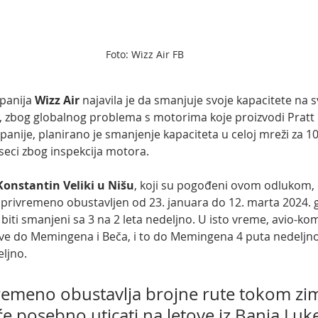
Foto: Wizz Air FB
panija 
Wizz Air
 najavila je da smanjuje svoje kapacitete na s
u, zbog globalnog problema s motorima koje proizvodi Pratt 
ije, planirano je smanjenje kapaciteta u celoj mreži za 10
eci zbog inspekcija motora.
Konstantin Veliki u Nišu
, koji su pogođeni ovom odlukom,
 privremeno obustavljen od 23. januara do 12. marta 2024. g
e biti smanjeni sa 3 na 2 leta nedeljno. U isto vreme, avio-ko
ove do Memingena i Beča, i to do Memingena 4 puta nedeljno
eljno.
vremeno obustavlja brojne rute tokom zi
će posebno uticati na letove iz Banja Luke