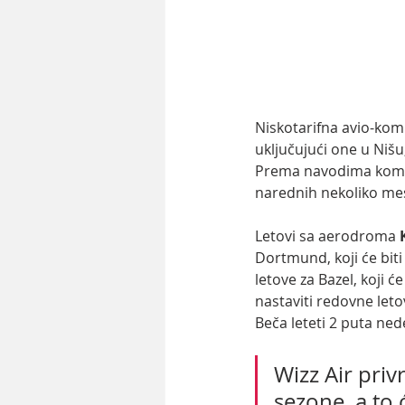
Niskotarifna avio-kom
uključujući one u Niš
Prema navodima kompan
narednih nekoliko mes
Letovi sa aerodroma 
Dortmund, koji će biti
letove za Bazel, koji ć
nastaviti redovne let
Beča leteti 2 puta ned
Wizz Air pri
sezone, a to 