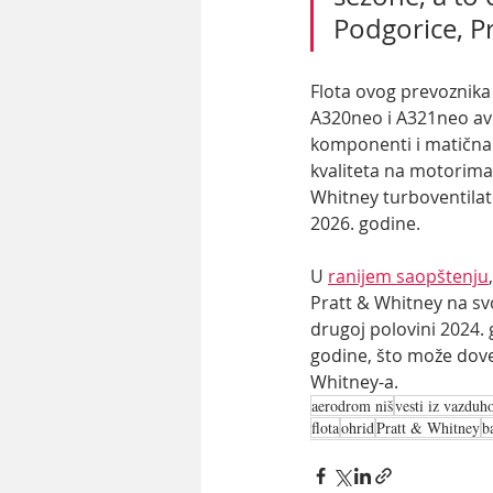
Podgorice, Pr
Flota ovog prevoznika 
A320neo i A321neo avi
komponenti i matična k
kvaliteta na motorima
Whitney turboventilato
2026. godine.
U 
ranijem saopštenju
Pratt & Whitney na sv
drugoj polovini 2024. 
godine, što može doves
Whitney-a.
aerodrom niš
vesti iz vazduh
flota
ohrid
Pratt & Whitney
b