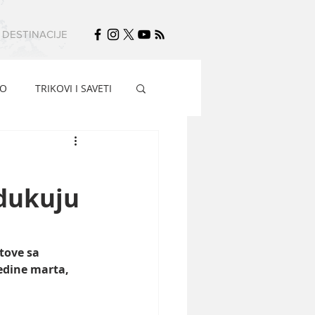
DESTINACIJE
FO
TRIKOVI I SAVETI
edukuju
tove sa 
edine marta, 