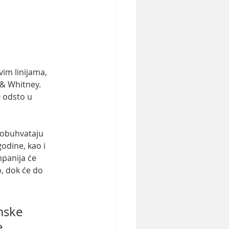
vim linijama, 
& Whitney. 
 odsto u 
 obuhvataju 
odine, kao i 
mpanija će 
, dok će do 
mske 
, 