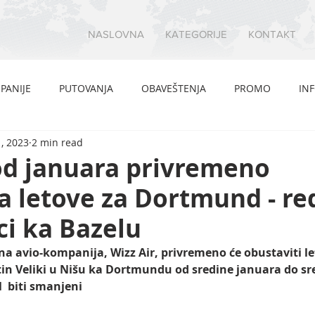
NASLOVNA
KATEGORIJE
KONTAKT
PANIJE
PUTOVANJA
OBAVEŠTENJA
PROMO
IN
, 2023
2 min read
od januara privremeno
a letove za Dortmund - r
zci ka Bazelu
a avio-kompanija, Wizz Air, privremeno će obustaviti le
n Veliki u Nišu ka Dortmundu od sredine januara do sr
l  biti smanjeni