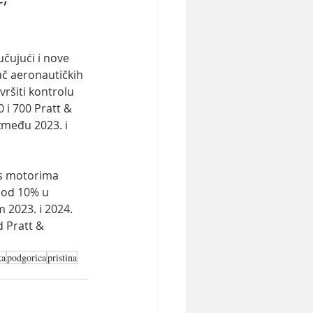
čujući i nove 
č aeronautičkih 
ršiti kontrolu 
 i 700 Pratt & 
zmeđu 2023. i 
 s motorima 
 od 10% u 
 2023. i 2024. 
d Pratt & 
ka
podgorica
pristina