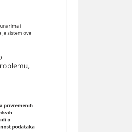
unarima i 
a je sistem ove 
o 
problemu, 
a privremenih 
akvih 
di o 
urnost podataka 