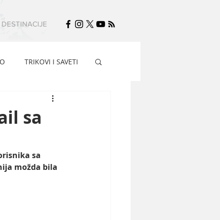
DESTINACIJE
FO
TRIKOVI I SAVETI
il sa
risnika sa 
ija možda bila 