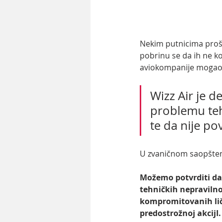
Nekim putnicima proš
pobrinu se da ih ne ko
aviokompanije mogao
Wizz Air je d
problemu teh
te da nije p
U zvaničnom saopštenj
Možemo potvrditi da
tehničkih nepravilno
kompromitovanih ličn
predostrožnoj akcijI.