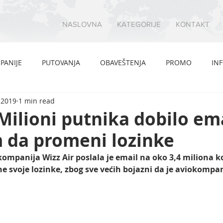
NASLOVNA
KATEGORIJE
KONTAKT
PANIJE
PUTOVANJA
OBAVEŠTENJA
PROMO
IN
, 2019
1 min read
 Milioni putnika dobilo ema
 da promeni lozinke
mpanija Wizz Air poslala je email na oko 3,4 miliona ko
svoje lozinke, zbog sve većih bojazni da je aviokompan