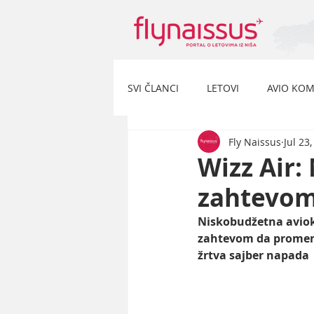
SVI ČLANCI
LETOVI
AVIO KOM
Fly Naissus
Jul 23
Wizz Air:
zahtevom
Niskobudžetna avioko
zahtevom da promene 
žrtva sajber napada