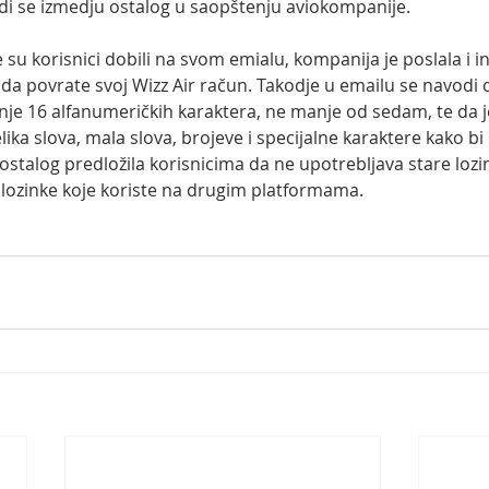
di se izmedju ostalog u saopštenju aviokompanije.
 su korisnici dobili na svom emialu, kompanija je poslala i in
a povrate svoj Wizz Air račun. Takodje u emailu se navodi d
je 16 alfanumeričkih karaktera, ne manje od sedam, te da j
ika slova, mala slova, brojeve i specijalne karaktere kako bi 
stalog predložila korisnicima da ne upotrebljava stare lozi
te lozinke koje koriste na drugim platformama.