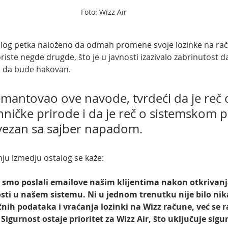
Foto: Wizz Air
log petka naloženo da odmah promene svoje lozinke na rač
riste negde drugde, što je u javnosti izazivalo zabrinutost d
 da bude hakovan.
emantovao ove navode, tvrdeći da je reč 
ničke prirode i da je reč o sistemskom 
ovezan sa sajber napadom.
u izmedju ostalog se kaže:
 smo poslali emailove našim klijentima nakon otkrivanj
sti u našem sistemu. Ni u jednom trenutku nije bilo nik
ih podataka i vraćanja lozinki na Wizz račune, već se ra
 Sigurnost ostaje prioritet za Wizz Air, što uključuje sig