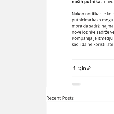
naših putnika.
- navo
Nakon notifikacije koje
putnicima kako mogu d
mora da sadrži najman
nove lozinke sadrže vel
Kompanija je izmedju o
kao i da ne koristi is
Recent Posts