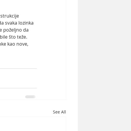
strukcije 
a svaka lozinka 
e poželjno da 
bile što teže.
nke kao nove, 
See All