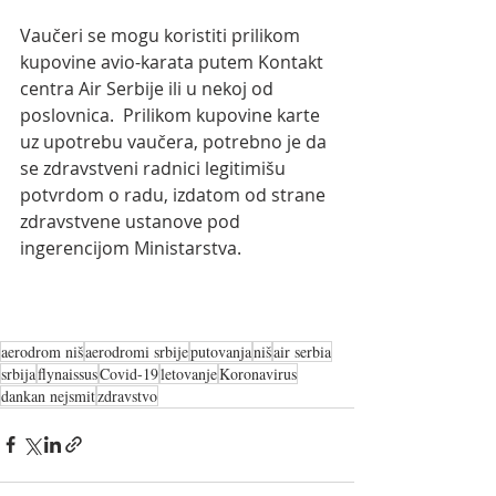
Vaučeri se mogu koristiti prilikom 
kupovine avio-karata putem Kontakt 
centra Air Serbije ili u nekoj od 
poslovnica.  Prilikom kupovine karte 
uz upotrebu vaučera, potrebno je da 
se zdravstveni radnici legitimišu 
potvrdom o radu, izdatom od strane  
zdravstvene ustanove pod 
ingerencijom Ministarstva.
aerodrom niš
aerodromi srbije
putovanja
niš
air serbia
srbija
flynaissus
Covid-19
letovanje
Koronavirus
dankan nejsmit
zdravstvo