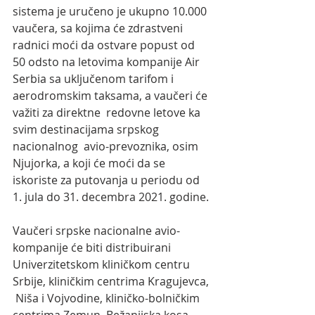
sistema je uručeno je ukupno 10.000 
vaučera, sa kojima će zdrastveni 
radnici moći da ostvare popust od 
50 odsto na letovima kompanije Air 
Serbia sa uključenom tarifom i 
aerodromskim taksama, a vaučeri će 
važiti za direktne  redovne letove ka 
svim destinacijama srpskog 
nacionalnog  avio-prevoznika, osim 
Njujorka, a koji će moći da se 
iskoriste za putovanja u periodu od 
1. jula do 31. decembra 2021. godine.
Vaučeri srpske nacionalne avio-
kompanije će biti distribuirani  
Univerzitetskom kliničkom centru 
Srbije, kliničkim centrima Kragujevca, 
 Niša i Vojvodine, kliničko-bolničkim 
centrima Zemun, Bežanijska kosa,  