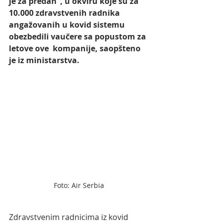
je za predah”, u okviru koje su za 
10.000 zdravstvenih radnika  
angažovanih u kovid sistemu 
obezbedili vaučere sa popustom za 
letove ove  kompanije, saopšteno 
je iz ministarstva.
Foto: Air Serbia
Zdravstvenim radnicima iz kovid 