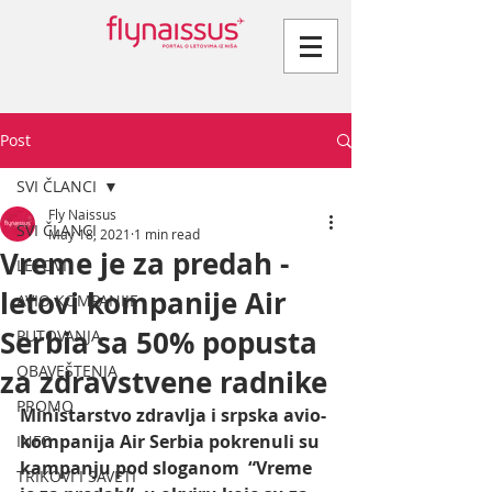
Post
SVI ČLANCI
Fly Naissus
SVI ČLANCI
May 18, 2021
1 min read
Vreme je za predah -
LETOVI
letovi kompanije Air
AVIO KOMPANIJE
Serbia sa 50% popusta
PUTOVANJA
OBAVEŠTENJA
za zdravstvene radnike
PROMO
Ministarstvo zdravlja i srpska avio-
kompanija Air Serbia pokrenuli su 
INFO
kampanju pod sloganom  “Vreme 
TRIKOVI I SAVETI