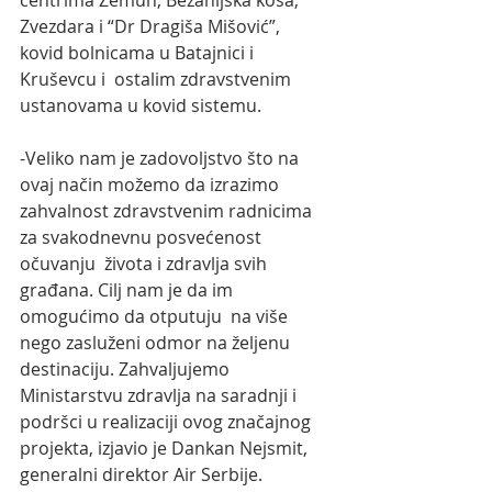
Zvezdara i “Dr Dragiša Mišović”, 
kovid bolnicama u Batajnici i 
Kruševcu i  ostalim zdravstvenim 
ustanovama u kovid sistemu.
-Veliko nam je zadovoljstvo što na 
ovaj način možemo da izrazimo  
zahvalnost zdravstvenim radnicima 
za svakodnevnu posvećenost 
očuvanju  života i zdravlja svih 
građana. Cilj nam je da im 
omogućimo da otputuju  na više 
nego zasluženi odmor na željenu 
destinaciju. Zahvaljujemo  
Ministarstvu zdravlja na saradnji i 
podršci u realizaciji ovog značajnog  
projekta, izjavio je Dankan Nejsmit, 
generalni direktor Air Serbije.