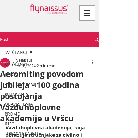
Post
SVI ČLANCI
Fly Naissus
SVI ČLANCI
Sep 16, 2024
2 min read
Aeromiting povodom
LETOVI
jubileja - 100 godina
AVIO KOMPANIJE
postojanja
PUTOVANJA
OBAVEŠTENJA
Vazduhoplovne
PROMO
akademije u Vršcu
INFO
Vazduhoplovna akademija, koja 
TRIKOVI I SAVETI
obrazuje stručnjake za civilno i 