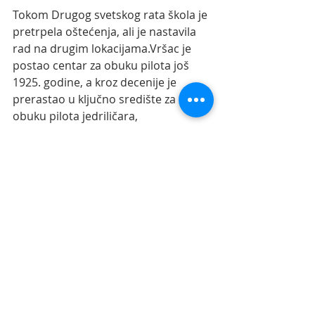
Tokom Drugog svetskog rata škola je 
pretrpela oštećenja, ali je nastavila 
rad na drugim lokacijama.Vršac je 
postao centar za obuku pilota još 
1925. godine, a kroz decenije je 
prerastao u ključno središte za 
obuku pilota jedriličara, 
padobranaca i pilota vazduhoplova. 
Od 1972. do 2010. godine, pod JAT-
om, više od 2000 pilota iz celog sveta 
završilo je obuku u Vršcu, koji je 
danas deo SMATSA-e. Od 2011. 
godine, Vazduhoplovna akademija 
poseduje sertifikacije Evropske 
agencije za bezbednost vazdušnog 
saobraćaja, a od 2021. postaje i 
nosilac Visoke škole strukovnih 
studija.