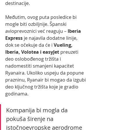
destinacije.
Međutim, ovog puta posledice bi 
mogle biti ozbiljnije. Španski 
avioprevoznici već reaguju – 
Iberia 
Express
 je najavila dodatne linije, 
dok se očekuje da će i 
Vueling, 
Iberia, Volotea i easyJet
 preuzeti 
deo oslobođenog tržišta i 
nadomestiti smanjeni kapacitet 
Ryanaira. Ukoliko uspeju da popune 
prazninu, Ryanair bi mogao da izgubi 
deo ključnog tržišta koje je gradio 
godinama.
Kompanija bi mogla da 
pokuša širenje na 
istočnoevropske aerodrome 