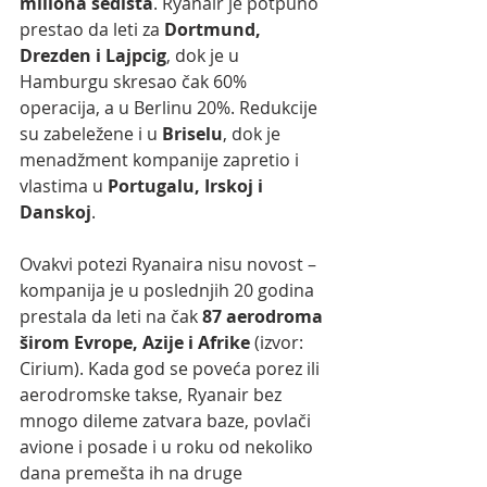
miliona sedišta
. Ryanair je potpuno 
prestao da leti za 
Dortmund, 
Drezden i Lajpcig
, dok je u 
Hamburgu skresao čak 60% 
operacija, a u Berlinu 20%. Redukcije 
su zabeležene i u 
Briselu
, dok je 
menadžment kompanije zapretio i 
vlastima u 
Portugalu, Irskoj i 
Danskoj
.
Ovakvi potezi Ryanaira nisu novost – 
kompanija je u poslednjih 20 godina 
prestala da leti na čak 
87 aerodroma 
širom Evrope, Azije i Afrike
 (izvor: 
Cirium). Kada god se poveća porez ili 
aerodromske takse, Ryanair bez 
mnogo dileme zatvara baze, povlači 
avione i posade i u roku od nekoliko 
dana premešta ih na druge 