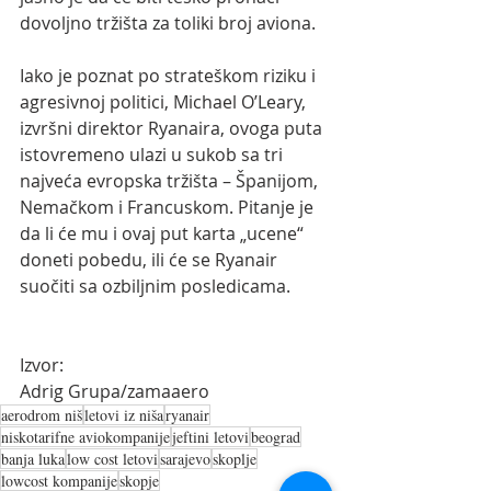
dovoljno tržišta za toliki broj aviona.
Iako je poznat po strateškom riziku i 
agresivnoj politici, Michael O’Leary, 
izvršni direktor Ryanaira, ovoga puta 
istovremeno ulazi u sukob sa tri 
najveća evropska tržišta – Španijom, 
Nemačkom i Francuskom. Pitanje je 
da li će mu i ovaj put karta „ucene“ 
doneti pobedu, ili će se Ryanair 
suočiti sa ozbiljnim posledicama.
Izvor: 
Adrig Grupa/zamaaero
aerodrom niš
letovi iz niša
ryanair
niskotarifne aviokompanije
jeftini letovi
beograd
banja luka
low cost letovi
sarajevo
skoplje
lowcost kompanije
skopje