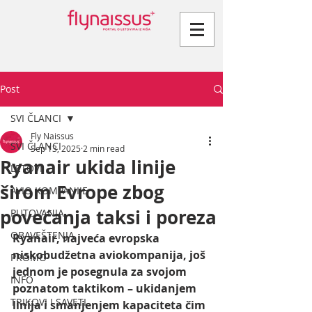
Post
SVI ČLANCI
Fly Naissus
SVI ČLANCI
Sep 13, 2025
2 min read
Ryanair ukida linije
LETOVI
širom Evrope zbog
AVIO KOMPANIJE
povećanja taksi i poreza
PUTOVANJA
OBAVEŠTENJA
Ryanair, najveća evropska 
niskobudžetna aviokompanija, još 
PROMO
jednom je posegnula za svojom 
INFO
poznatom taktikom – ukidanjem 
TRIKOVI I SAVETI
linija i smanjenjem kapaciteta čim 