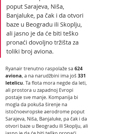
poput Sarajeva, Niša, 
Banjaluke, pa čak i da otvori 
baze u Beogradu ili Skoplju, 
ali jasno je da će biti teško 
pronaći dovoljno tržišta za 
toliki broj aviona.
Ryanair trenutno raspolaže sa 
624 
aviona
, a na narudžbini ima još 
331 
letelicu
. Ta flota mora negde da leti, 
ali prostora u zapadnoj Evropi 
postaje sve manje. Kompanija bi 
mogla da pokuša širenje na 
istočnoevropske aerodrome poput 
Sarajeva, Niša, Banjaluke, pa čak i da 
otvori baze u Beogradu ili Skoplju, ali 
jasno je da će biti teško pronaći 