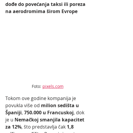
dođe do povećanja taksi ili poreza 
na aerodromima širom Evrope
Foto: 
pixels.com
Tokom ove godine kompanija je 
povukla više od 
milion sedišta u 
Španiji
, 
750.000 u Francuskoj
, dok 
je u 
Nemačkoj smanjila kapacitet 
za 12%
, što predstavlja čak 
1,8 