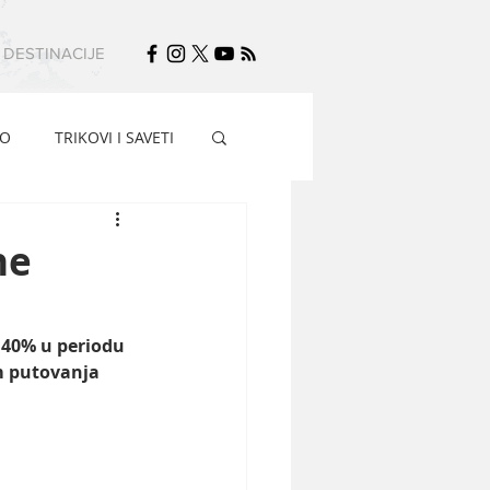
DESTINACIJE
FO
TRIKOVI I SAVETI
ne
 40% u periodu 
 putovanja 