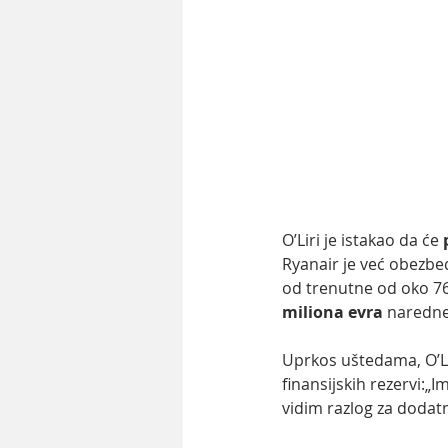
O’Liri je istakao da će 
Ryanair je već obezbe
od trenutne od oko 76
miliona evra
 naredne
Uprkos uštedama, O’Li
finansijskih rezervi:
vidim razlog za dodat