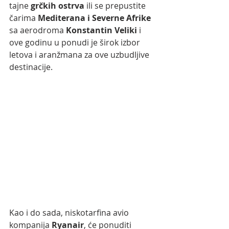
tajne 
grčkih ostrva
 ili se prepustite 
čarima
 Mediterana i Severne Afrike
sa aerodroma 
Konstantin Veliki
 i 
ove godinu u ponudi je širok izbor 
letova i aranžmana za ove uzbudljive 
destinacije.
Kao i do sada, niskotarfina avio 
kompanija 
Ryanair
, će ponuditi 