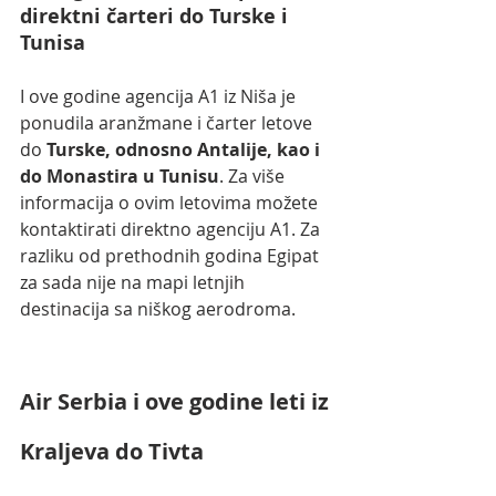
direktni čarteri do Turske i 
Tunisa
I ove godine agencija A1 iz Niša je 
ponudila aranžmane i čarter letove 
do 
Turske, odnosno Antalije, kao i 
do Monastira u Tunisu
. Za više 
informacija o ovim letovima možete 
kontaktirati direktno agenciju A1. Za 
razliku od prethodnih godina Egipat 
za sada nije na mapi letnjih 
destinacija sa niškog aerodroma.
Air Serbia i ove godine leti iz 
Kraljeva do Tivta