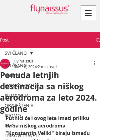
Post
SVI ČLANCI
Fly Naissus
SVI ČLANCI
Mar 18, 2024
2 min read
Ponuda letnjih
LETOVI
destinacija sa niškog
AVIO KOMPANIJE
aerodroma za leto 2024.
PUTOVANJA
OBAVEŠTENJA
godine
PROMO
Putnici će i ovog leta imati priliku 
da sa niškog aerodroma 
INFO
"Konstantin Veliki" biraju između 
TRIKOVI I SAVETI