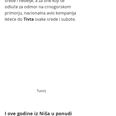
srede i nedelje, a za one koji se 
odluče za odmor na crnogorskom 
primorju, nacionalna avio kompanija 
leteće do 
Tivta
 svake srede i subote.
Tunis
I ove godine iz Niša u ponudi 