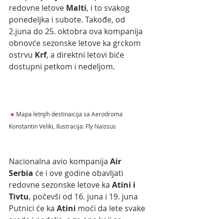
redovne letove 
Malti
, i to svakog 
ponedeljka i subote. Takođe, od 
2.juna do 25. oktobra ova kompanija 
obnovće sezonske letove ka grckom 
ostrvu 
Krf
, a direktni letovi biće 
dostupni petkom i nedeljom.
◄
 Mapa letnjih destinaicija sa Aerodroma 
Konstantin Veliki, Ilustracija: Fly Naissus
Nacionalna avio kompanija 
Air 
Serbia
 će i ove godine obavljati 
redovne sezonske letove ka 
Atini i 
Tivtu
, počevši od 16. juna i 19. juna 
Putnici će ka 
Atini 
moći da lete svake 