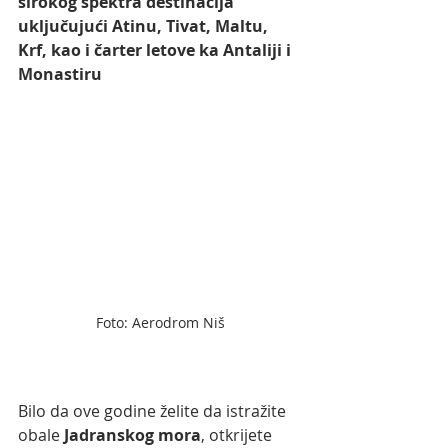
širokog spektra destinacija 
uključujući Atinu, Tivat, Maltu, 
Krf, kao i čarter letove ka Antaliji i 
Monastiru
Foto: Aerodrom Niš
Bilo da ove godine želite da istražite 
obale
 Jadranskog mora
, otkrijete 