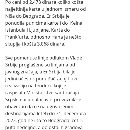
Po ceni od 2.478 dinara koliko košta 
najjeftinija karta u jednom  smeru od 
Niša do Beograda, Er Srbija je 
ponudila punicima karte i do  Kelna, 
Istanbula i Ljubljane. Karta do 
Frankfurta, odnosno Hana je nešto  
skuplja i košta 3.068 dinara.
Sve pomenute linije odlukom Vlade 
Srbije proglašene su linijama od  
javnog značaja, a Er Srbija bila je 
jedini učesnik ponuđač za njihovu  
realizaciju na tenderu koji je 
raspisalo Ministarstvo saobraćaja.
Srpski nacionalni avio-prevoznik se 
obavezao da će na ugovorenim  
destinacijama leteti do 31. decembra 
2023. godine i to to Beograda  četiri 
puta nedeljno, a do ostalih gradova 