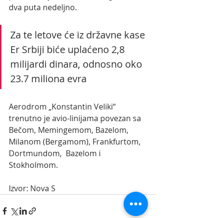
dva puta nedeljno.
Za te letove će iz državne kase 
Er Srbiji biće uplaćeno 2,8 
milijardi dinara, odnosno oko 
23.7 miliona evra
Aerodrom „Konstantin Veliki“ 
trenutno je avio-linijama povezan sa  
Bečom, Memingemom, Bazelom, 
Milanom (Bergamom), Frankfurtom, 
Dortmundom,  Bazelom i 
Stokholmom.
Izvor: Nova S