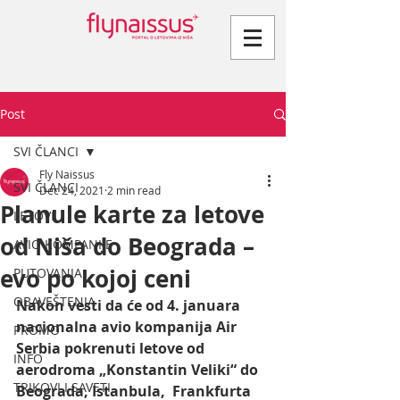
Post
SVI ČLANCI
Fly Naissus
SVI ČLANCI
Dec 24, 2021
2 min read
Planule karte za letove
LETOVI
od Niša do Beograda –
AVIO KOMPANIJE
evo po kojoj ceni
PUTOVANJA
OBAVEŠTENJA
Nakon vesti da će od 4. januara 
nacionalna avio kompanija Air 
PROMO
Serbia pokrenuti letove od 
INFO
aerodroma „Konstantin Veliki“ do 
TRIKOVI I SAVETI
Beograda, Istanbula,  Frankfurta 