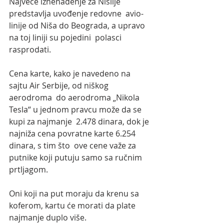
Najveće iznenađenje za Nišlije 
predstavlja uvođenje redovne  avio-
linije od Niša do Beograda, a upravo 
na toj liniji su pojedini  polasci 
rasprodati.
Cena karte, kako je navedeno na 
sajtu Air Serbije, od niškog 
aerodroma  do aerodroma „Nikola 
Tesla“ u jednom pravcu može da se 
kupi za najmanje  2.478 dinara, dok je 
najniža cena povratne karte 6.254 
dinara, s tim što  ove cene važe za 
putnike koji putuju samo sa ručnim 
prtljagom.
Oni koji na put moraju da krenu sa 
koferom, kartu će morati da plate 
najmanje duplo više.