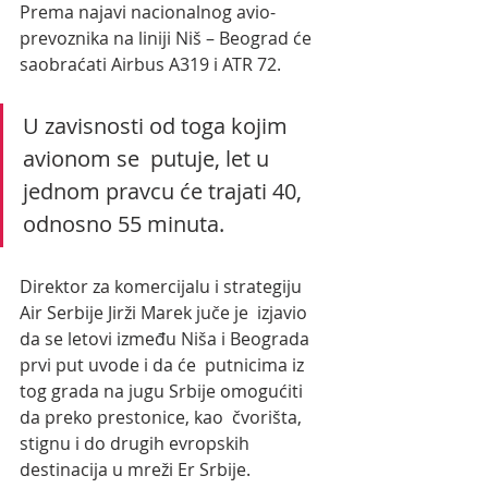
Prema najavi nacionalnog avio-
prevoznika na liniji Niš – Beograd će  
saobraćati Airbus A319 i ATR 72. 
U zavisnosti od toga kojim 
avionom se  putuje, let u 
jednom pravcu će trajati 40, 
odnosno 55 minuta.
Direktor za komercijalu i strategiju 
Air Serbije Jirži Marek juče je  izjavio 
da se letovi između Niša i Beograda 
prvi put uvode i da će  putnicima iz 
tog grada na jugu Srbije omogućiti 
da preko prestonice, kao  čvorišta, 
stignu i do drugih evropskih 
destinacija u mreži Er Srbije.