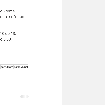
no vreme 
du, neće raditi 
10 do 13, 
o 8:30.
a
aerodrom
naslovi.net