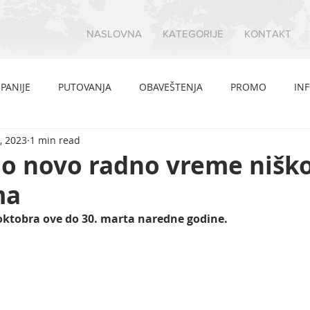
NASLOVNA
KATEGORIJE
KONTAKT
PANIJE
PUTOVANJA
OBAVEŠTENJA
PROMO
IN
, 2023
1 min read
no novo radno vreme nišk
ma
oktobra ove do 30. marta naredne godine.