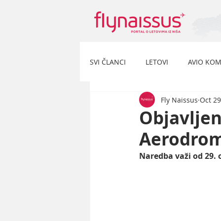
SVI ČLANCI
LETOVI
AVIO KOM
Fly Naissus
Oct 29
Objavlje
Aerodro
Naredba važi od 29. 