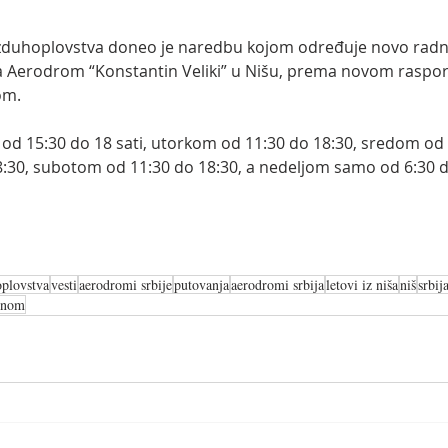
vazduhoplovstva doneo je naredbu kojom određuje novo rad
a Aerodrom “Konstantin Veliki” u Nišu, prema novom raspore
om.
 od 15:30 do 18 sati, utorkom od 11:30 do 18:30, sredom od 
:30, subotom od 11:30 do 18:30, a nedeljom samo od 6:30 d
oplovstva
vesti
aerodromi srbije
putovanja
aerodromi srbija
letovi iz niša
niš
srbij
onom