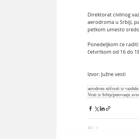
Direktorat civilnog 
aerodroma u Srbiji, p
petkom umesto sred
Ponedeljkom će raditi
četvrtkom od 16 do 18
Izvor: Južne vesti
aerodrom niš
vesti iz vazduh
Vesti iz Srbije
putovanje avi