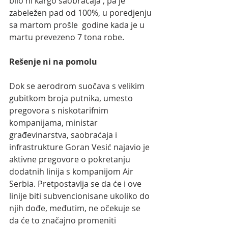
bilo ni kargo saobraćaja , pa je 
zabeležen pad od 100%, u poredjenju 
sa martom prošle  godine kada je u 
martu prevezeno 7 tona robe.
Rešenje ni na pomolu
Dok se aerodrom suočava s velikim 
gubitkom broja putnika, umesto 
pregovora s niskotarifnim 
kompanijama, ministar 
građevinarstva, saobraćaja i 
infrastrukture Goran Vesić najavio je 
aktivne pregovore o pokretanju 
dodatnih linija s kompanijom Air 
Serbia. Pretpostavlja se da će i ove 
linije biti subvencionisane ukoliko do 
njih dođe, međutim, ne očekuje se 
da će to značajno promeniti 