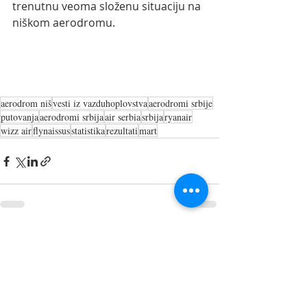
trenutnu veoma složenu situaciju na 
niškom aerodromu.
aerodrom niš
vesti iz vazduhoplovstva
aerodromi srbije
putovanja
aerodromi srbija
air serbia
srbija
ryanair
wizz air
flynaissus
statistika
rezultati
mart
Recent Posts
See All