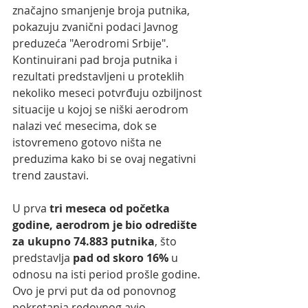
značajno smanjenje broja putnika, 
pokazuju zvanični podaci Javnog 
preduzeća "Aerodromi Srbije". 
Kontinuirani pad broja putnika i 
rezultati predstavljeni u proteklih 
nekoliko meseci potvrđuju ozbiljnost 
situacije u kojoj se niški aerodrom 
nalazi već mesecima, dok se 
istovremeno gotovo ništa ne 
preduzima kako bi se ovaj negativni 
trend zaustavi.
U prva 
tri meseca od početka 
godine, aerodrom je bio odredište 
za ukupno 74.883 putnika
, što 
predstavlja 
pad od skoro 16%
 u 
odnosu na isti period prošle godine. 
Ovo je prvi put da od ponovnog 
pokretanja redovnog avio 