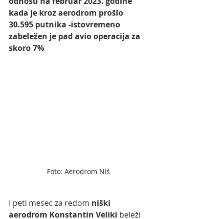
odnosu na februar 2023. godine 
kada je kroz aerodrom prošlo 
30.595 putnika -istovremeno 
zabeležen je pad avio operacija za 
skoro 7% 
Foto: Aerodrom Niš
I peti mesec za redom 
niški 
aerodrom Konstantin Veliki
 beleži 