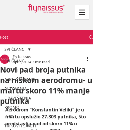
Post
SVI ČLANCI
Fly Naissus
SVI ČLANCI
Apr 3, 2024
2 min read
Novi pad broja putnika
LETOVI
na niškom aerodromu- u
AVIO KOMPANIJE
martu skoro 11% manje
PUTOVANJA
OBAVEŠTENJA
putnika
PROMO
Aerodrom "Konstantin Veliki" je u 
martu opslužio 27.303 putnika, što 
INFO
predstavlja pad od skoro 11% u 
TRIKOVI I SAVETI