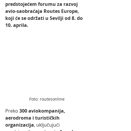
predstojećem forumu za razvoj 
avio-saobraćaja Routes Europe, 
koji će se održati u Sevilji od 8. do 
10. aprila. 
Foto: routesonline
Preko 
300 aviokompanija, 
aerodroma i turističkih 
organizacija
, uključujući 