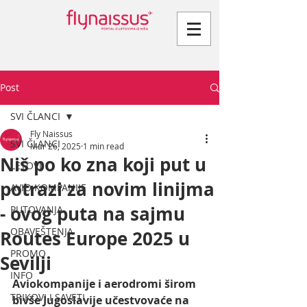
Post
SVI ČLANCI
Fly Naissus
SVI ČLANCI
Mar 26, 2025
1 min read
Niš po ko zna koji put u
LETOVI
potrazi za novim linijma
AVIO KOMPANIJE
- ovog puta na sajmu
PUTOVANJA
OBAVEŠTENJA
Routes Europe 2025 u
PROMO
Sevilji
INFO
Aviokompanije i aerodromi širom 
TRIKOVI I SAVETI
bivše Jugoslavije učestvovaće na 