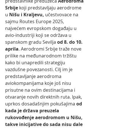
predstavnike preduzeća 
Aerodroma 
Srbije
 koji predstavljaju aerodrome 
u 
Nišu i Kraljevu,
 učestvovace na 
sajmu Routes Europe 2025, 
najvećem evropskom događaju u 
avio-industriji koji se održava u 
spanskom gradu Sevilja 
od 8. do 10. 
aprila
. Aerodromi Srbije traže nove 
prilike na međunarodnom tržištu 
kako bi unapredili strategiju 
vazdušne povezanosti. Cilj im je 
predstavljanje aerodroma 
aviokompanijama koje još nisu 
prisutne na ovim destinacijama i 
otvaranje novih direktnih ruta. Ipak, 
uprkos dosadašnjim pokušajima 
od 
kada je država preuzela 
rukovođenje aerodromom u Nišu, 
takve inicijative do sada nisu dale 