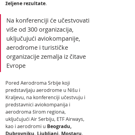
željene rezultate
.
Na konferenciji će učestvovati 
više od 300 organizacija, 
uključujući aviokompanije, 
aerodrome i turističke 
organizacije zemalja iz čitave 
Evrope
Pored Aerodroma Srbije koji 
predstavljaju aerodrome u Nišu i 
Kraljevu, na konferenciji učestvuju i 
predstavnici aviokompanija i 
aerodroma širom regiona, 
uključujući Air Serbiju, ETF Airways, 
kao i aerodromi u 
Beogradu, 
Dubrovniku, Ljubljani, Mostaru, 