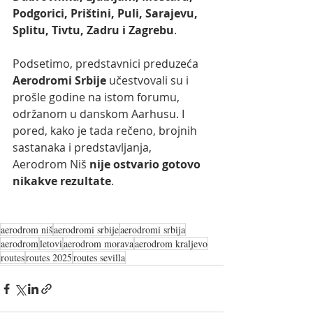
Podgorici, Prištini, Puli, Sarajevu, 
Splitu, Tivtu, Zadru i Zagrebu
. 
Podsetimo, predstavnici preduzeća 
Aerodromi Srbije
 učestvovali su i 
prošle godine na istom forumu, 
održanom u danskom Aarhusu. I 
pored, kako je tada rečeno, brojnih 
sastanaka i predstavljanja, 
Aerodrom Niš 
nije ostvario gotovo 
nikakve rezultate
.
aerodrom niš
aerodromi srbije
aerodromi srbija
aerodrom
letovi
aerodrom morava
aerodrom kraljevo
routes
routes 2025
routes sevilla