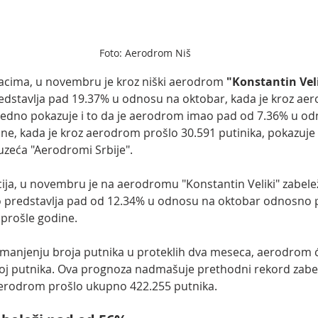
Foto: Aerodrom Niš
cima, u novembru je kroz niški aerodrom 
"Konstantin Veli
redstavlja pad 19.37% u odnosu na oktobar, kada je kroz ae
jedno pokazuje i to da je aerodrom imao pad od 7.36% u od
e, kada je kroz aerodrom prošlo 30.591 putinika, pokazuje 
uzeća "Aerodromi Srbije".
acija, u novembru je na aerodromu "Konstantin Veliki" zabe
to predstavlja pad od 12.34% u odnosu na oktobar odnosno 
prošle godine.
anjenju broja putnika u proteklih dva meseca, aerodrom ć
roj putnika. Ova prognoza nadmašuje prethodni rekord zabe
aerodrom prošlo ukupno 422.255 putnika.