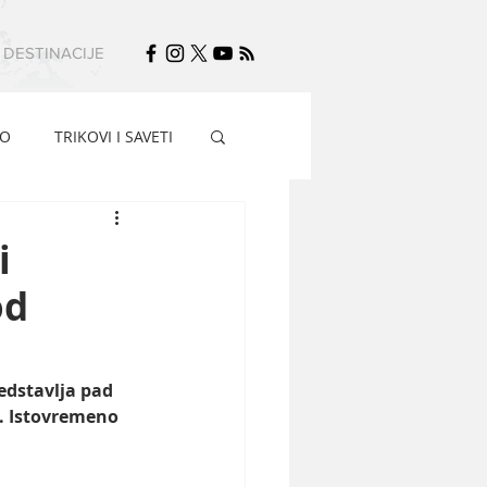
DESTINACIJE
FO
TRIKOVI I SAVETI
i
od
edstavlja pad 
. Istovremeno 