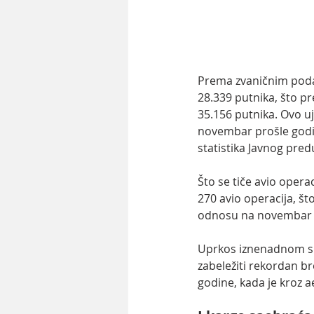
Prema zvaničnim poda
28.339 putnika, što p
35.156 putnika. Ovo u
novembar prošle godin
statistika Javnog pred
Što se tiče avio oper
270 avio operacija, š
odnosu na novembar 
Uprkos iznenadnom sm
zabeležiti rekordan b
godine, kada je kroz 