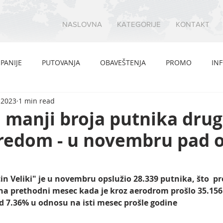
NASLOVNA
KATEGORIJE
KONTAKT
PANIJE
PUTOVANJA
OBAVEŠTENJA
PROMO
IN
 2023
1 min read
i manji broja putnika drug
redom - u novembru pad 
 Veliki" je u novembru opslužio 28.339 putnika, što  pr
na prethodni mesec kada je kroz aerodrom prošlo 35.156
od 7.36% u odnosu na isti mesec prošle godine