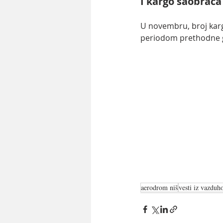
I kargo saobraća
U novembru, broj kar
periodom prethodne g
aerodrom niš
vesti iz vazduh