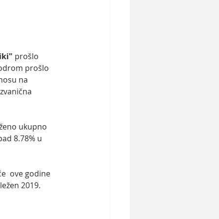
ki" 
prošlo 
rodrom prošlo 
nosu na 
zvanična 
leženo ukupno 
pad 8.78% u 
e  ove godine 
ležen 2019. 