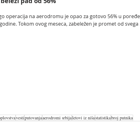
 beleži pad od 56% 
go operacija na aerodromu je opao za gotovo 56% u poređen
odine. Tokom ovog meseca, zabeležen je promet od svega 3
oplovstva
vesti
putovanja
aerodromi srbija
letovi iz niša
statistika
broj putnika