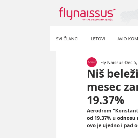
SVI ČLANCI
LETOVI
AVIO KOM
Fly Naissus
Dec 5,
Niš belež
mesec za
19.37%
Aerodrom "Konstantin
od 19.37% u odnosu 
ovo je ujedno i pad 