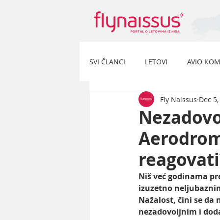
SVI ČLANCI
LETOVI
AVIO KOM
Fly Naissus
Dec 5,
Nezadovol
Aerodrom
reagovati
Niš već godinama pr
izuzetno neljubaznim
Nažalost, čini se da
nezadovoljnim i dod