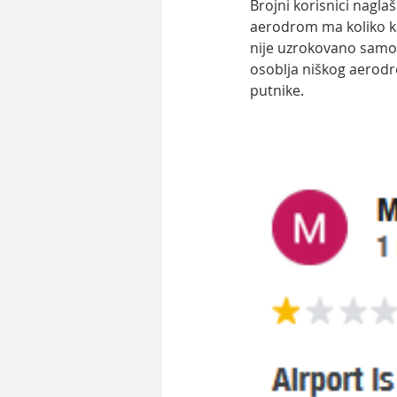
Brojni korisnici naglaš
aerodrom ma koliko ka
nije uzrokovano samo
osoblja niškog aerodr
putnike.