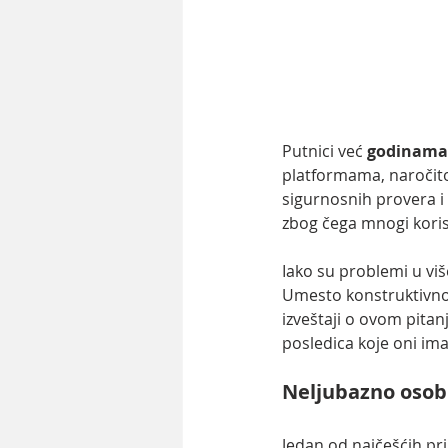
Putnici već 
godinama 
platformama, naročito 
sigurnosnih provera i 
zbog čega mnogi koris
Iako su problemi u viš
Umesto konstruktivnog
izveštaji o ovom pitan
posledica koje oni ima
Neljubazno osob
Jedan od najčešćih p