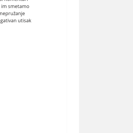
da im smetamo 
 nepružanje 
gativan utisak 