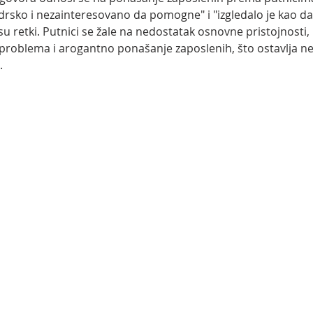
o drsko i nezainteresovano da pomogne" i "izgledalo je kao 
u retki. Putnici se žale na nedostatak osnovne pristojnosti,
problema i arogantno ponašanje zaposlenih, što ostavlja ne
.