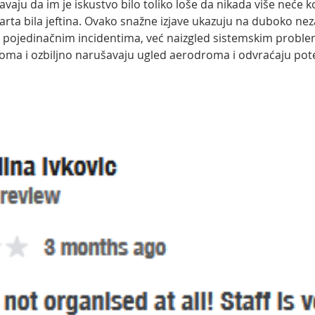
avaju da im je iskustvo bilo toliko loše da nikada više neće kor
rta bila jeftina. Ovako snažne izjave ukazuju na duboko nez
 pojedinačnim incidentima, već naizgled sistemskim proble
oma i ozbiljno narušavaju ugled aerodroma i odvraćaju pote