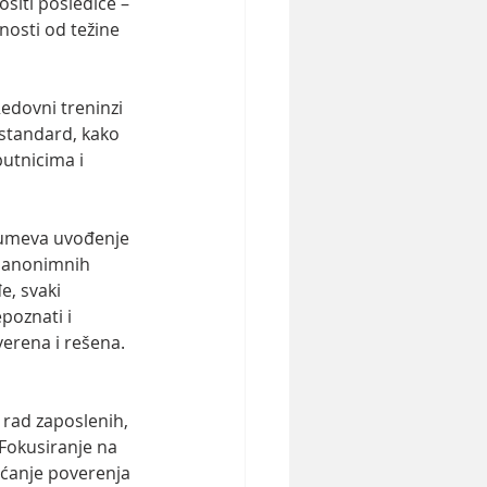
iti posledice – 
nosti od težine 
Redovni treninzi 
 standard, kako 
utnicima i 
umeva uvođenje 
t anonimnih 
e, svaki 
epoznati i 
verena i rešena.
 rad zaposlenih, 
Fokusiranje na 
aćanje poverenja 