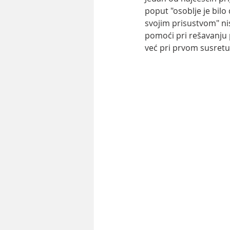
poput "osoblje je bil
svojim prisustvom" nis
pomoći pri rešavanju 
već pri prvom susretu