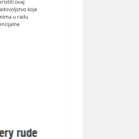
istiti ovaj 
adovoljstvo koje 
mima u radu 
ncijalne 