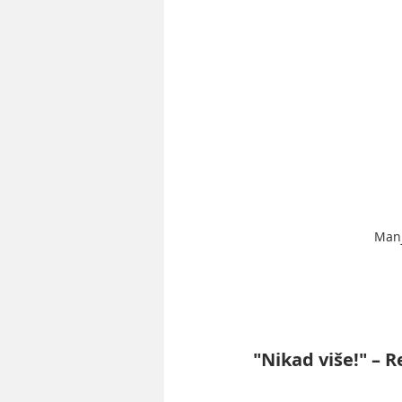
Manj
"Nikad više!" – 