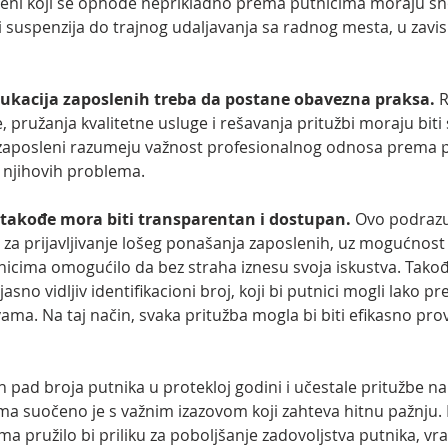
eni koji se ophode neprikladno prema putnicima moraju snos
i suspenzija do trajnog udaljavanja sa radnog mesta, u zavis
dukacija zaposlenih treba da postane obavezna praksa.
 
e, pružanja kvalitetne usluge i rešavanja pritužbi moraju biti
i zaposleni razumeju važnost profesionalnog odnosa prema p
 njihovih problema.
takođe mora biti transparentan i dostupan.
 Ovo podraz
za prijavljivanje lošeg ponašanja zaposlenih, uz mogućnos
tnicima omogućilo da bez straha iznesu svoja iskustva. Takođ
asno vidljiv identifikacioni broj, koji bi putnici mogli lako pr
vama. Na taj način, svaka pritužba mogla bi biti efikasno pro
pad broja putnika u protekloj godini i učestale pritužbe na
 suočeno je s važnim izazovom koji zahteva hitnu pažnju. 
a pružilo bi priliku za poboljšanje zadovoljstva putnika, vr