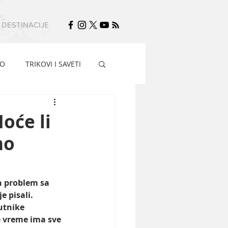
DESTINACIJE
FO
TRIKOVI I SAVETI
oće li
no
 problem sa 
 pisali. 
utnike 
 vreme ima sve 