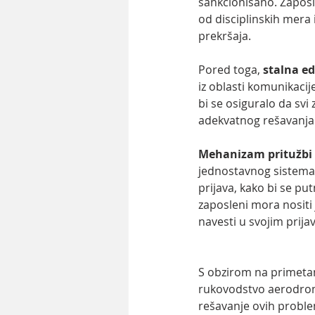
sankcionisano. Zaposl
od disciplinskih mera 
prekršaja.
Pored toga, 
stalna e
iz oblasti komunikacij
bi se osiguralo da sv
adekvatnog rešavanja
Mehanizam pritužbi 
jednostavnog sistema 
prijava, kako bi se pu
zaposleni mora nositi j
navesti u svojim prija
S obzirom na primetan 
rukovodstvo aerodroma
rešavanje ovih problem