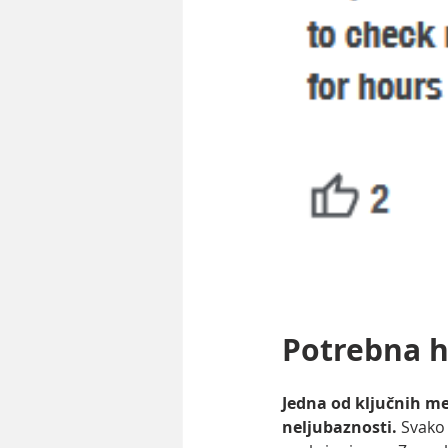
Potrebna h
Jedna od ključnih me
neljubaznosti.
 Svako