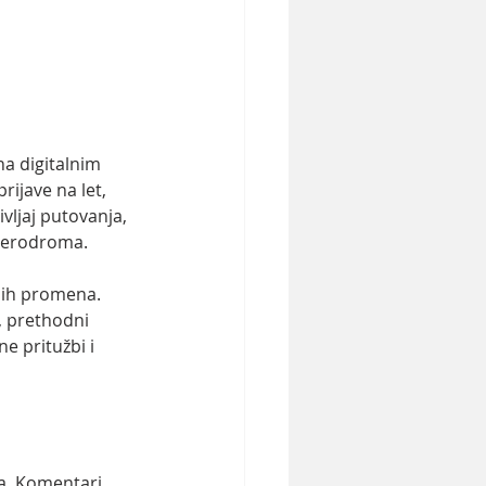
a digitalnim 
ijave na let, 
vljaj putovanja, 
 aerodroma.
jnih promena. 
, prethodni 
e pritužbi i 
a. Komentari 