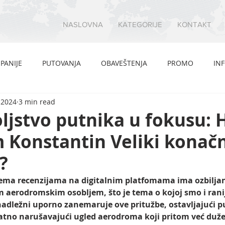
NASLOVNA
KATEGORIJE
KONTAKT
PANIJE
PUTOVANJA
OBAVEŠTENJA
PROMO
IN
 2024
3 min read
jstvo putnika u fokusu: H
 Konstantin Veliki konač
?
ema recenzijama na digitalnim platfomama ima ozbiljan
 aerodromskim osobljem, što je tema o kojoj smo i ranije
 nadležni uporno zanemaruje ove pritužbe, ostavljajući p
atno narušavajući ugled aerodroma koji pritom već duže