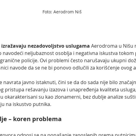
Foto: Aerodrom Niš
izražavaju nezadovoljstvo uslugama
 Aerodroma u Nišu n
navodeći neljubaznost osoblja i negativna iskustva tokom pr
granične policije. Ovi problemi često narušavaju ukupni doži
nici navode da se ne bi ponovo odlučili za korišćenje ovog
e navrata javno istaknuti, čini se da do sada nije bilo znača
 pristupa rešavanju izazova i unapređenja kvaliteta usluga
ju okarakterisani su kao zlonamerni, bez dublje analize suštin
ju na iskustvo putnika.
lje – koren problema
rigovora odnosi se na ponašanje zaposlenih prema putnicim