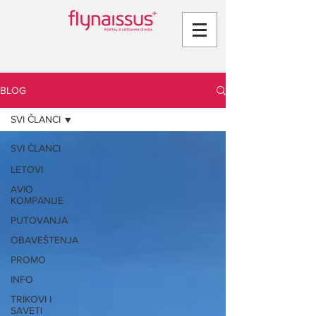
BLOG
SVI ČLANCI
SVI ČLANCI
LETOVI
AVIO
KOMPANIJE
PUTOVANJA
OBAVEŠTENJA
PROMO
INFO
TRIKOVI I
SAVETI