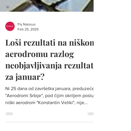
Fly Naissus
Feb 25, 2025
Loši rezultati na niškom
aerodromu razlog
neobjavljivanja rezultata
za januar?
Ni 25 dana od završetka januara, preduzeće
"Aerodromi Srbije", pod čijim okriljem posluje
niški aerodrom "Konstantin Veliki", nije...