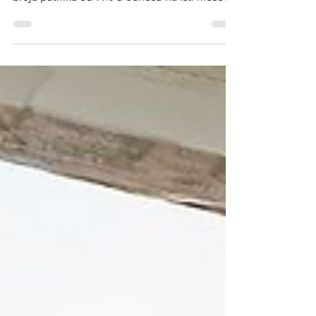
je trend rasta i u aprilu, ostvarivši povećanje
broja putnika od 14% u odnosu na isti mesec
prošle godine, pokazuju podaci „Aerodroma
Srbije“. Foto: Ilustracija Prema zvaničnoj
statistici preduzeća Aerodromi Srbije, kroz
niški aerodrom „Konstantin Veliki“ tokom
aprila prošlo je ukupno 36.679 putnika, što
predstavlja rast od 14% u odnosu na april
prošle godine. U poređenju sa prethodnim
mesecom, broj putnika na aerodromu
dodatno je