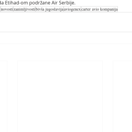
tada Etihad-om podržane Air Serbije.
i
novosti
zanimljivosti
bivša jugoslavija
aviogenex
carter avio kompanija