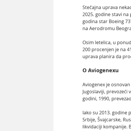
Stečajna uprava nekad
2025. godine stavi na
godina star Boeing 737
na Aerodromu Beograd,
Osim letelica, u ponud
200 procenjen je na 4
uprava planira da pro
O Aviogenexu
Aviogenex je osnovan 
Jugoslaviji, prevozeći
godini, 1990, prevezao
Iako su 2013. godine p
Srbije, Švajcarske, Ru
likvidaciji kompanije. 