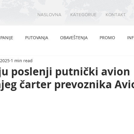
NASLOVNA
KATEGORIJE
KONTAKT
PANIJE
PUTOVANJA
OBAVEŠTENJA
PROMO
IN
 2025
1 min read
u poslenji putnički avion
jeg čarter prevoznika Av