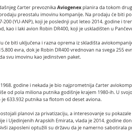
ašnjeg čarter prevoznika 
Aviogenex 
planira da tokom drug
 prodaju preostalu imovinu kompanije. Na prodaju će biti p
-200 (YU-ANP), koji je poslednji put leteo 2014. godine i tre
 kao i laki avion Robin DR400, koji je uskladišten u Pančev
u će biti uključena i razna oprema iz skladišta aviokompanij
15.800 evra, dok je Robin DR400 vrednovan na svega 255 evr
da svu imovinu kao jedinstven paket.
1968. godine i nekada je bio najprometnija čarter aviokomp
 više od pola miliona putnika godišnje krajem 1980-ih. U svojo
 je 633.932 putnika sa flotom od deset aviona.
ostojali planovi za privatizaciju, a interesovanje su pokazale
sije i Ujedinjenih Arapskih Emirata, vlada je 2014. godine don
Bivši zaposleni optužili su državu da je namerno sabotirala pr