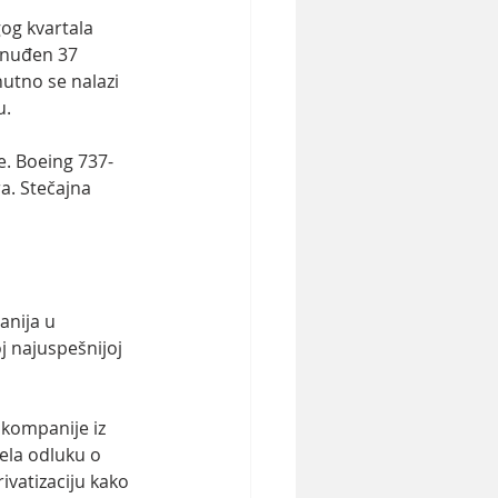
og kvartala 
onuđen 37 
nutno se nalazi 
u.
e. Boeing 737-
a. Stečajna 
anija u 
j najuspešnijoj 
 kompanije iz 
ela odluku o 
ivatizaciju kako 