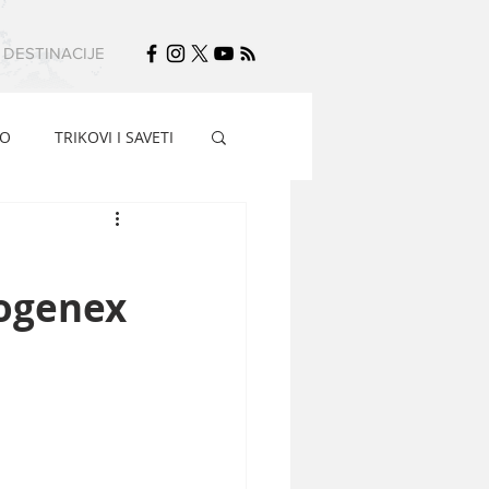
DESTINACIJE
FO
TRIKOVI I SAVETI
iogenex