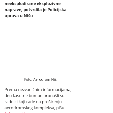
neeksplodirane eksplozivne 
naprave, potvrdila je Policijska 
uprava u Nišu
Foto: Aerodrom Niš
Prema nezvaničnim informacijama, 
deo kasetne bombe pronašli su 
radnici koji rade na proširenju 
aerodromskog kompleksa, pišu 