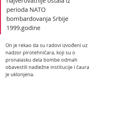
najverovatnije ostala iz 
perioda NATO 
bombardovanja Srbije 
1999.godine
On je rekao da su radovi izvođeni uz 
nadzor pirotehničara, koji su o 
pronalasku dela bombe odmah 
obavestili nadležne institucije i čaura 
je uklonjena.