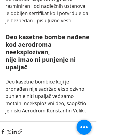
razminiran i od nadležnih ustanova 
je dobijen sertifikat koji potvrđuje da 
je bezbedan - pišu Južne vesti.
Deo kasetne bombe nađene 
kod aerodroma 
neeksplozivan, 
nije imao ni punjenje ni 
upaljač
Deo kasetne bombice koji je 
pronađen nije sadržao eksplozivno 
punjenje niti upaljač već samo 
metalni neeksplozivni deo, saopštio 
je niški Aerodrom Konstantin Veliki.