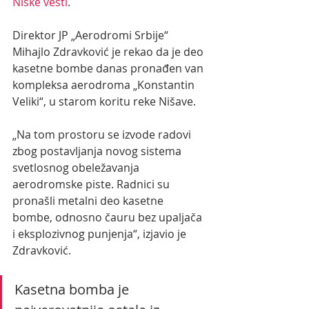
Niške vesti.
Direktor JP „Aerodromi Srbije“ 
Mihajlo Zdravković je rekao da je deo 
kasetne bombe danas pronađen van 
kompleksa aerodroma „Konstantin 
Veliki“, u starom koritu reke Nišave.
„Na tom prostoru se izvode radovi 
zbog postavljanja novog sistema 
svetlosnog obeležavanja 
aerodromske piste. Radnici su 
pronašli metalni deo kasetne 
bombe, odnosno čauru bez upaljača 
i eksplozivnog punjenja“, izjavio je 
Zdravković.
Kasetna bomba je 