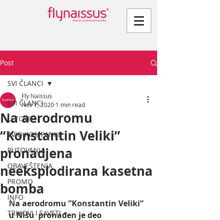
Post
SVI ČLANCI
Fly Naissus
SVI ČLANCI
Nov 7, 2020
1 min read
Na aerodromu
LETOVI
“Konstantin Veliki”
AVIO KOMPANIJE
pronadjena
PUTOVANJA
OBAVEŠTENJA
neeksplodirana kasetna
PROMO
bomba
INFO
N
a aerodromu ”Konstantin Veliki“ 
TRIKOVI I SAVETI
u Nišu  pronađen je deo 