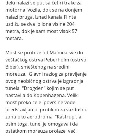
delu nalazi se put sa četiri trake za 
motorna  vozila, dok se na donjem 
nalazi pruga. Iznad kanala Flinte 
uzdižu se dva  pilona visine 204 
metra, dok je sam most visok 57 
metara. 
Most se proteže od Malmea sve do 
veštačkog ostrva Peberholm (ostrvo  
Biber), smeštenog na sredini 
moreuza.  Glavni razlog za pravljenje 
ovog neobičnog ostrva je izgradnja 
tunela  "Drogden" kojim se put 
nastavlja do Kopenhagena. Veliki 
most preko cele  površine vode 
predstavljao bi problem za vazdušnu 
zonu oko aerodroma  "Kastrup", a 
osim toga, tunel je omogava i da 
ostatkom moreuza prolaze  veći 