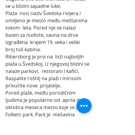
se u blizini zapadne luke.
Plaža  nosi naziv Švedska rivijera i 
omiljeno je mesto među meštanima 
tokom  leta. Pored nje se nalazi 
bazen za nudiste, sauna na drva 
izgrađena  krajem 19. veka i veliki 
broj tuš-kabina.
Ribersborg je prvi na  listi najboljih 
plaža u Švedskoj. U njegovoj blizini se 
nalaze parkovi,  restorani i kafići. 
Raspalite roštilj na plaži i mirisom 
privučite nove  prijatelje.
Pored plaže, među porodičnim 
ljudima je popularno od  aprila do 
oktobra meseca mesto koje se zove 
Folkets park. Park je  mešavina 
buvljaka, malog zoo-vrta i luna parka. 
U prevodu, raj za decu! 