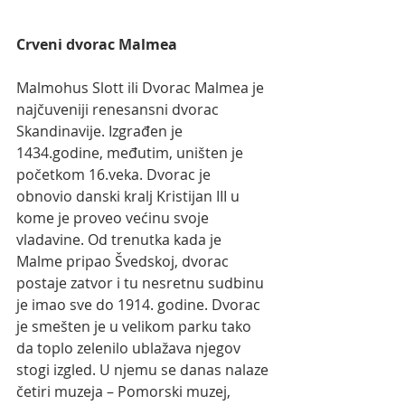
Crveni dvorac Malmea
Malmohus Slott ili Dvorac Malmea je 
najčuveniji renesansni dvorac 
Skandinavije. Izgrađen je 
1434.godine, međutim, uništen je 
početkom 16.veka. Dvorac je 
obnovio danski kralj Kristijan III u 
kome je proveo većinu svoje 
vladavine. Od trenutka kada je 
Malme pripao Švedskoj, dvorac 
postaje zatvor i tu nesretnu sudbinu 
je imao sve do 1914. godine. Dvorac 
je smešten je u velikom parku tako 
da toplo zelenilo ublažava njegov 
stogi izgled. U njemu se danas nalaze 
četiri muzeja – Pomorski muzej, 