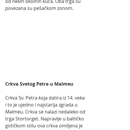
od nekih okolnih kuća. Oba trga su 
povezana su pešačkom zonom.
Crkva Svetog Petra u Malmeu
Crkva Sv. Petra koja datira iz 14. veka 
i to je ujedno i najstarija zgrada u 
Malmeu. Crkva se nalazi nedaleko od 
trga Stortorget. Napravlje u baltičko 
gotičkom stilu ova crkva omiljena je 