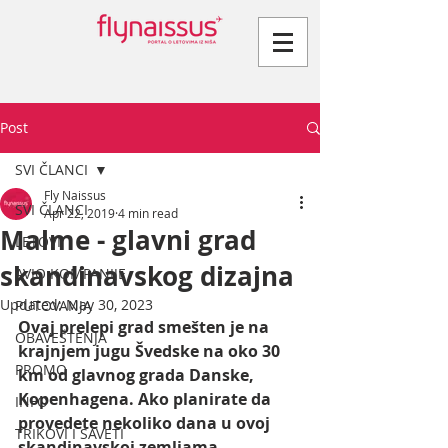
Post
SVI ČLANCI
Fly Naissus
SVI ČLANCI
Apr 22, 2019
4 min read
Malme - glavni grad
LETOVI
skandinavskog dizajna
AVIO KOMPANIJE
Updated:
May 30, 2023
PUTOVANJA
Ovaj prelepi grad smešten je na 
OBAVEŠTENJA
krajnjem jugu Švedske na oko 30 
PROMO
km od glavnog grada Danske, 
Kopenhagena. Ako planirate da 
INFO
provedete nekoliko dana u ovoj 
TRIKOVI I SAVETI
skandinavskoj zemljama, 