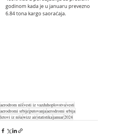
godinom kada je u januaru prevezno 
6.84 tona kargo saoraćaja.
aerodrom niš
vesti iz vazduhoplovstva
vesti
aerodromi srbije
putovanja
aerodromi srbija
letovi iz niša
wizz air
statistika
januar
2024