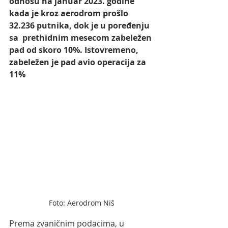
odnosu na januar 2023. godine 
kada je kroz aerodrom prošlo 
32.236 putnika, dok je u poređenju 
sa  prethidnim mesecom zabeležen 
pad od skoro 10%. Istovremeno,  
zabeležen je pad avio operacija za 
11%
Foto: Aerodrom Niš
Prema zvaničnim podacima, u 