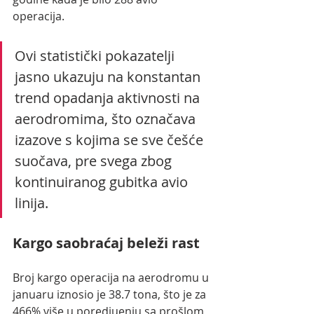
operacija.
Ovi statistički pokazatelji 
jasno ukazuju na konstantan 
trend opadanja aktivnosti na 
aerodromima, što označava 
izazove s kojima se sve češće 
suočava, pre svega zbog 
kontinuiranog gubitka avio 
linija.
Kargo saobraćaj beleži rast
Broj kargo operacija na aerodromu u 
januaru iznosio je 38.7 tona, što je za 
466% više u poredjuenju sa prošlom 