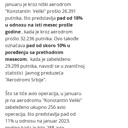
januaru je kroz niški aerodrom 
"Konstantin  Veliki" prošlo 26.391 
putnika, što predstavlja 
pad od 18% 
u odnosu na isti mesec prošle 
godine 
, kada je kroz aerodrom 
prošlo 32.236 putnika. Ovo takođe  
označava 
pad od skoro 10% u 
poređenju sa prethodnim 
mesecom
,  kada je zabeleženo 
29.299 putnika, navodi se u zvaničnoj 
statistici  Javnog preduzeća 
"Aerodromi Srbije".
Što se tiče avio operacija, u januaru 
je na aerodromu "Konstantin Veliki" 
zabeleženo ukupno 256 avio 
operacija, što predstavlja pad od 
11% u odnosu na januar 2023. 
godine kada je bilo 288 avio 