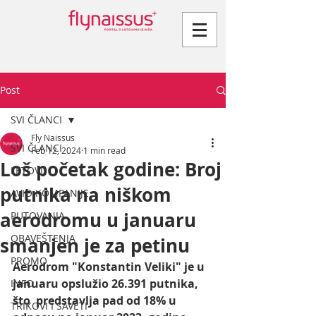
Post
SVI ČLANCI
Fly Naissus
SVI ČLANCI
Feb 12, 2024
1 min read
Loš početak godine: Broj
LETOVI
putnika na niškom
AVIO KOMPANIJE
aerodromu u januaru
PUTOVANJA
OBAVEŠTENJA
smanjen je za petinu
PROMO
Aerodrom "Konstantin Veliki" je u 
januaru opslužio 26.391 putnika, 
INFO
što  predstavlja pad od 18% u 
TRIKOVI I SAVETI