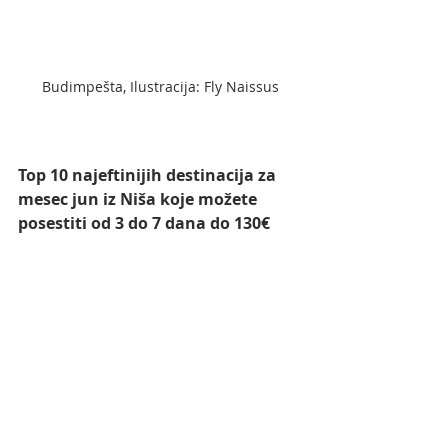
Budimpešta, Ilustracija: Fly Naissus
Top 10 najeftinijih destinacija za 
mesec jun iz Niša koje možete 
posestiti od 3 do 7 dana do 130€