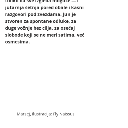
toliko da sve izgleda moguće — i 
jutarnja šetnja pored obale i kasni 
razgovori pod zvezdama. Jun je 
stvoren za spontane odluke, za 
duge vožnje bez cilja, za osećaj 
slobode koji se ne meri satima, već 
osmesima.
Marsej, Ilustracija: Fly Naissus