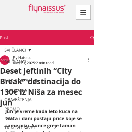
Post
SVI ČLANCI
Fly Naissus
SVI ČLANCI
May 23, 2025
2 min read
Deset jeftinih “City
LETOVI
Break” destinacija do
AVIO KOMPANIJE
130€ iz Niša za mesec
PUTOVANJA
OBAVEŠTENJA
jun
PROMO
Jun je vreme kada leto kuca na 
vrata i dani postaju priče koje se 
INFO
same pišu. Sunce greje taman 
TRIKOVI I SAVETI