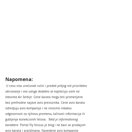
Napomena:
 U cenu nisu uračunati ručni i predati prtljag niti prioritetno 
ukrcavanje i ove usluge dodatno se naplaćuju osim na 
letovima Air Serbije 
 Cene karata mogu biti promenjene 
bez prethodne najave avio prevoznika. Cene avio karata 
odredjuju avio kompanije i ne snosimo nikakvu 
odgovornost za njihovu promenu, tačnosti informacija ili 
gubljenje konekcionih letova. 
 Tekst je informativnog 
karaktera 
 Portal Fly Nissus je blog i ne bavi se prodajom 
avio karata i aranžmana. Navedene avio kompanije 