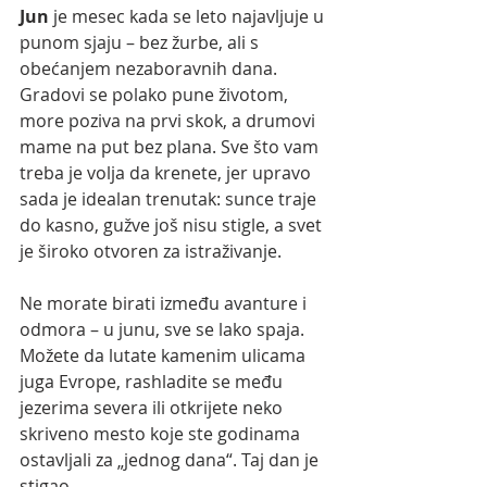
Jun 
je mesec kada se leto najavljuje u 
punom sjaju – bez žurbe, ali s 
obećanjem nezaboravnih dana. 
Gradovi se polako pune životom, 
more poziva na prvi skok, a drumovi 
mame na put bez plana. Sve što vam 
treba je volja da krenete, jer upravo 
sada je idealan trenutak: sunce traje 
do kasno, gužve još nisu stigle, a svet 
je široko otvoren za istraživanje.
Ne morate birati između avanture i 
odmora – u junu, sve se lako spaja. 
Možete da lutate kamenim ulicama 
juga Evrope, rashladite se među 
jezerima severa ili otkrijete neko 
skriveno mesto koje ste godinama 
ostavljali za „jednog dana“. Taj dan je 
stigao.