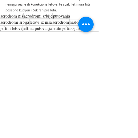
nemaju vezne ili konekcione letove, te svaki let mora biti 
posebno kupljen i čekiran pre leta.
aerodrom niš
aerodromi srbije
putovanja
aerodromi srbija
letovi iz niša
aerodrom
naslovi
jeftini letovi
jeftina putovanja
letite jeftino
jun
Recent Posts
See All