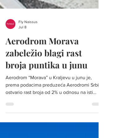
Fly Naissus
Jul 8
Aerodrom Morava
zabeležio blagi rast
broja puntika u junu
Aerodrom “Morava” u Kraljevu u junu je,
prema podacima preduzeća Aerodromi Srbije,
ostvario rast broja od 2% u odnosu na isti
mesec prošle godine Foto: Vladimir Paunić
Prema podacima koje je preduzeće
"Aerodromi Srbije" , kroz kraljevacki aerodrom
"Morava" u junu je prošlo 1.812 putnika, što