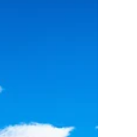
predstavlja rast od 2% u odnosu na isti mesec
prošle godine, kada je zabeleženo 1.776
putnika. Prema istim podacima, u junu je
aerodrom zabeleženo ukupno 76 avio-
operacija. Aerodrom je od