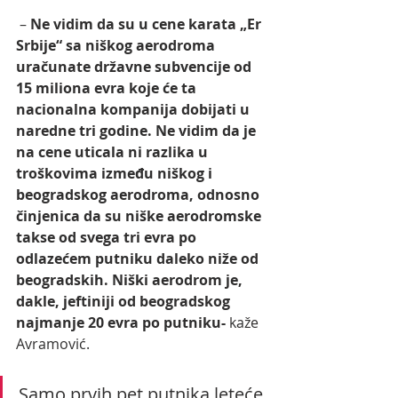
 – 
Ne vidim da su u cene karata „Er 
Srbije“ sa niškog aerodroma 
uračunate državne subvencije od 
15 miliona evra koje će ta 
nacionalna kompanija dobijati u 
naredne tri godine. Ne vidim da je 
na cene uticala ni razlika u 
troškovima između niškog i 
beogradskog aerodroma, odnosno 
činjenica da su niške aerodromske 
takse od svega tri evra po 
odlazećem putniku daleko niže od 
beogradskih. Niški aerodrom je, 
dakle, jeftiniji od beogradskog 
najmanje 20 evra po putniku-
 kaže 
Avramović.   
Samo prvih pet putnika leteće 