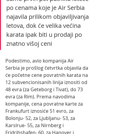
po cenama koje je Air Serbia 
najavila prilikom objaviljivanja 
letova, dok će velika većina 
karata ipak biti u prodaji po 
znatno višoj ceni             
Podestimo, avio kompanija Air 
Serbia je prošlog četvrtka objavila da 
će početne cene povratnih karata na 
12 subvencionisanih linija iznositi od 
48 evra (za Geteborg i Tivat), do 73 
evra (za Rim). Prema navodima 
kompanije, cena povratne karte za 
Frankufurt iznosiće 51 evro, za 
Bolonju- 52, za Ljubljanu- 53, za 
Karslrue- 55, za Nirnberg i 
Fridrihshafen- 60, za Hanover i 