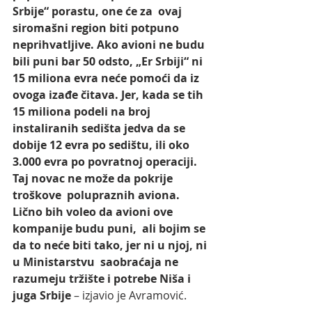
Srbije“ porastu, one će za  ovaj 
siromašni region biti potpuno 
neprihvatljive. Ako avioni ne budu  
bili puni bar 50 odsto, „Er Srbiji“ ni 
15 miliona evra neće pomoći da iz  
ovoga izađe čitava. Jer, kada se tih 
15 miliona podeli na broj  
instaliranih sedišta jedva da se 
dobije 12 evra po sedištu, ili oko  
3.000 evra po povratnoj operaciji. 
Taj novac ne može da pokrije 
troškove  polupraznih aviona. 
Lično bih voleo da avioni ove 
kompanije budu puni,  ali bojim se 
da to neće biti tako, jer ni u njoj, ni 
u Ministarstvu  saobraćaja ne 
razumeju tržište i potrebe Niša i 
juga Srbije
 – izjavio je Avramović.