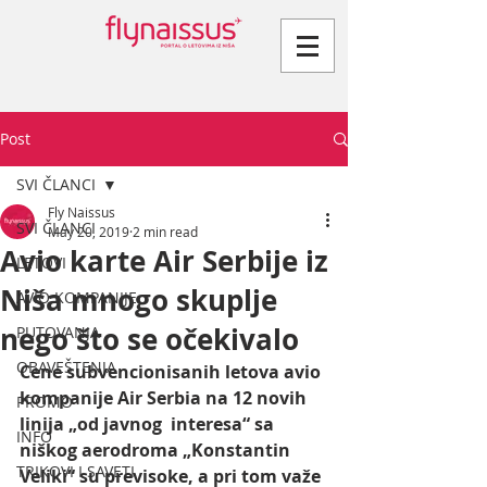
Post
SVI ČLANCI
Fly Naissus
SVI ČLANCI
May 20, 2019
2 min read
Avio karte Air Serbije iz
LETOVI
Niša mnogo skuplje
AVIO KOMPANIJE
nego što se očekivalo
PUTOVANJA
OBAVEŠTENJA
Cene subvencionisanih letova avio 
kompanije Air Serbia na 12 novih 
PROMO
linija „od javnog  interesa“ sa 
INFO
niškog aerodroma „Konstantin 
TRIKOVI I SAVETI
Veliki“ su previsoke, a pri tom važe 