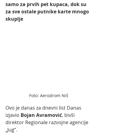
samo za prvih pet kupaca, dok su 
za sve ostale putnike karte mnogo 
skuplje
Foto: Aerodrom Niš
Ovo je danas za dnevni list Danas 
izjavio 
Bojan Avramović
, bivši 
direktor Regionale razvojne agencije 
„Jug“.