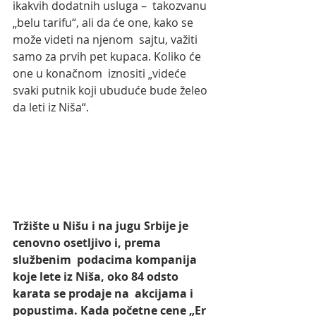
ikakvih dodatnih usluga –  takozvanu 
„belu tarifu“, ali da će one, kako se 
može videti na njenom  sajtu, važiti 
samo za prvih pet kupaca. Koliko će 
one u konačnom  iznositi „videće 
svaki putnik koji ubuduće bude želeo 
da leti iz Niša“. 
Tržište u Nišu i na jugu Srbije je 
cenovno osetljivo i, prema 
službenim  podacima kompanija 
koje lete iz Niša, oko 84 odsto 
karata se prodaje na  akcijama i 
popustima. Kada početne cene „Er 