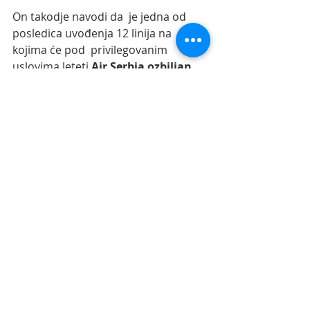
On takodje navodi da  je jedna od 
posledica uvođenja 12 linija na 
kojima će pod  privilegovanim 
uslovima leteti
 Air Serbia ozbiljan 
rizik da neka od  postojećih lou 
kost avio-kompanija obustavi 
svoje letove iz Niša
. On se „nada“ da 
do toga ipak neće doći.
Recent Posts
See All