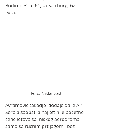
Budimpeštu- 61, za Salcburg- 62 
evra. 
Foto: Niške vesti
Avramović takodje  dodaje da je Air 
Serbia saopštila najjeftinije početne 
cene letova sa  niškog aerodroma, 
samo sa ručnim prtljagom i bez 