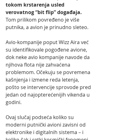
tokom krstarenja usled 
verovatnog “bit flip” događaja. 
Tom prilikom povređeno je više 
putnika, a avion je prinudno sleteo.
Avio-kompanije poput Wizz Aira već 
su identifikovale pogođene avione, 
dok neke avio kompanije navode da 
njihova flota nije zahvaćena 
problemom. Očekuju se povremena 
kašnjenja i izmene reda letenja, 
pošto se intervencije sprovode pred 
jedan od najopterećenijih vikenda u 
godini.
Ovaj slučaj podseća koliko su 
moderni putnički avioni zavisni od 
elektronike i digitalnih sistema – i 
koliko čak i retki kosmički fenomeni 