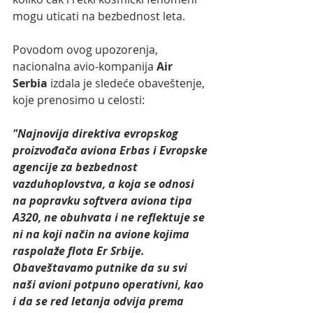
mogu uticati na bezbednost leta.
Povodom ovog upozorenja, 
nacionalna avio-kompanija 
Air 
Serbia
 izdala je sledeće obaveštenje, 
koje prenosimo u celosti:
"Najnovija direktiva evropskog 
proizvođača aviona Erbas i Evropske 
agencije za bezbednost 
vazduhoplovstva, a koja se odnosi 
na popravku softvera aviona tipa 
A320, ne obuhvata i ne reflektuje se 
ni na koji način na avione kojima 
raspolaže flota Er Srbije. 
Obaveštavamo putnike da su svi 
naši avioni potpuno operativni, kao 
i da se red letanja odvija prema 