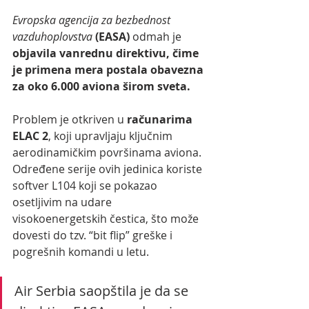
Evropska agencija za bezbednost 
vazduhoplovstva
(EASA)
 odmah je 
objavila vanrednu direktivu, čime 
je primena mera postala obavezna 
za oko 6.000 aviona širom sveta.
Problem je otkriven u
 računarima 
ELAC 2
, koji upravljaju ključnim 
aerodinamičkim površinama aviona. 
Određene serije ovih jedinica koriste 
softver L104 koji se pokazao 
osetljivim na udare 
visokoenergetskih čestica, što može 
dovesti do tzv. “bit flip” greške i 
pogrešnih komandi u letu.
Air Serbia saopštila je da se 