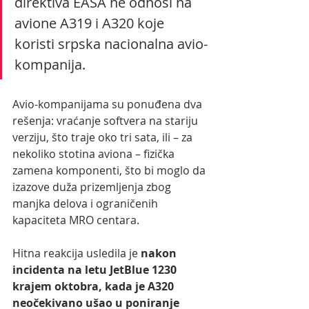
direktiva EASA ne odnosi na 
avione A319 i A320 koje 
koristi srpska nacionalna avio-
kompanija.
Avio-kompanijama su ponuđena dva 
rešenja: vraćanje softvera na stariju 
verziju, što traje oko tri sata, ili – za 
nekoliko stotina aviona – fizička 
zamena komponenti, što bi moglo da 
izazove duža prizemljenja zbog 
manjka delova i ograničenih 
kapaciteta MRO centara.
Hitna reakcija usledila je 
nakon 
incidenta na letu JetBlue 1230 
krajem oktobra, kada je A320 
neočekivano ušao u poniranje 