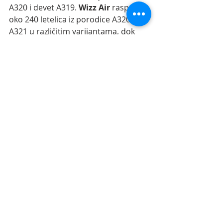
A320 i devet A319. 
Wizz Air 
raspolaže 
oko 240 letelica iz porodice A320 i 
A321 u različitim varijantama, dok 
Ryanair 
preko svoje podružnice 
Lauda Air
 u svojoj floti ima 26 aviona 
tipa Airbus A320‑200.
aerodrom niš
vesti iz vazduhoplovstva
vesti
air serbia
ryanair
wizz air
airbus
lauda europe
easa
upozornje
Recent Posts
See All