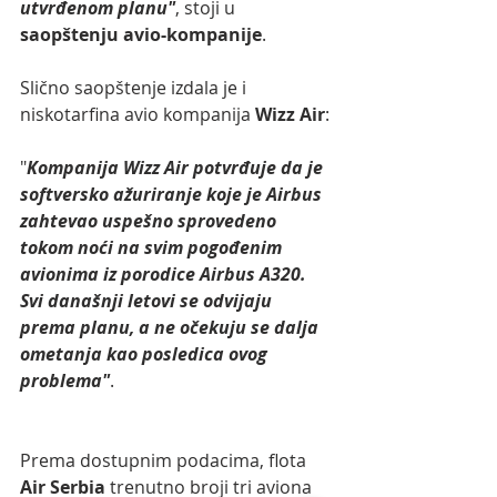
utvrđenom planu"
, stoji u 
saopštenju avio-kompanije
.
Slično saopštenje izdala je i 
niskotarfina avio kompanija 
Wizz Air
:
"
Kompanija Wizz Air potvrđuje da je 
softversko ažuriranje koje je Airbus 
zahtevao uspešno sprovedeno 
tokom noći na svim pogođenim 
avionima iz porodice Airbus A320. 
Svi današnji letovi se odvijaju 
prema planu, a ne očekuju se dalja 
ometanja kao posledica ovog 
problema"
.
Prema dostupnim podacima, flota 
Air Serbia
 trenutno broji tri aviona 