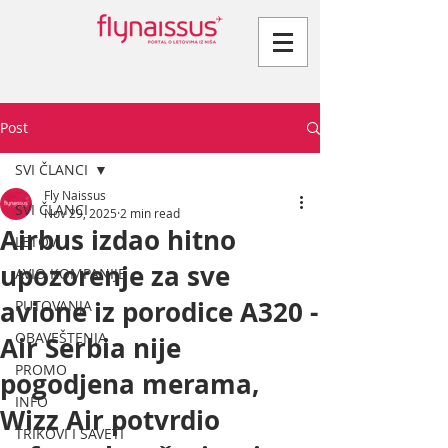
Post
SVI ČLANCI
Fly Naissus
SVI ČLANCI
Nov 29, 2025
2 min read
Airbus izdao hitno
LETOVI
upozorenje za sve
AVIO KOMPANIJE
avione iz porodice A320 -
PUTOVANJA
OBAVEŠTENJA
Air Serbia nije
PROMO
pogodjena merama,
INFO
Wizz Air potvrdio
TRIKOVI I SAVETI