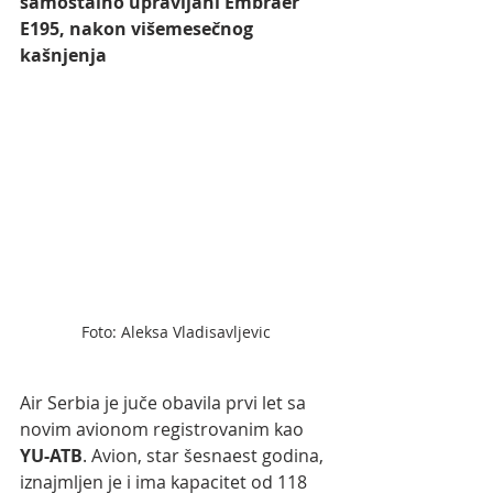
samostalno upravljani Embraer 
E195, nakon višemesečnog 
kašnjenja
Foto: Aleksa Vladisavljevic
Air Serbia je juče obavila prvi let sa 
novim avionom registrovanim kao
YU-ATB
. Avion, star šesnaest godina, 
iznajmljen je i ima kapacitet od 118 