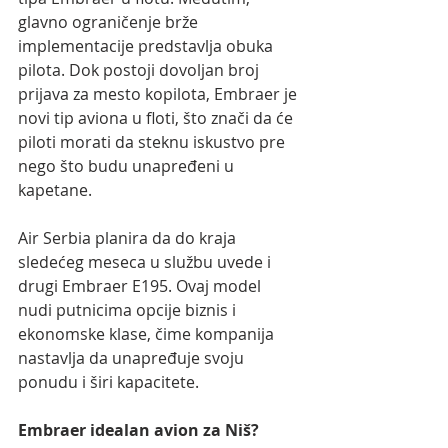
glavno ograničenje brže 
implementacije predstavlja obuka 
pilota. Dok postoji dovoljan broj 
prijava za mesto kopilota, Embraer je 
novi tip aviona u floti, što znači da će 
piloti morati da steknu iskustvo pre 
nego što budu unapređeni u 
kapetane.
Air Serbia planira da do kraja 
sledećeg meseca u službu uvede i 
drugi Embraer E195. Ovaj model 
nudi putnicima opcije biznis i 
ekonomske klase, čime kompanija 
nastavlja da unapređuje svoju 
ponudu i širi kapacitete.
Embraer idealan avion za Niš?