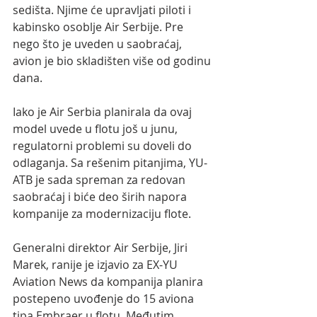
sedišta. Njime će upravljati piloti i 
kabinsko osoblje Air Serbije. Pre 
nego što je uveden u saobraćaj, 
avion je bio skladišten više od godinu 
dana.
Iako je Air Serbia planirala da ovaj 
model uvede u flotu još u junu, 
regulatorni problemi su doveli do 
odlaganja. Sa rešenim pitanjima, YU-
ATB je sada spreman za redovan 
saobraćaj i biće deo širih napora 
kompanije za modernizaciju flote.
Generalni direktor Air Serbije, Jiri 
Marek, ranije je izjavio za EX-YU 
Aviation News da kompanija planira 
postepeno uvođenje do 15 aviona 
tipa Embraer u flotu. Međutim, 