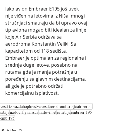
Iako avion Embraer E195 još uvek 
nije viđen na letovima iz Niša, mnogi 
stručnjaci smatraju da bi upravo ovaj 
tip aviona mogao biti idealan za linije 
koje Air Serbia održava sa 
aerodroma Konstantin Veliki. Sa 
kapacitetom od 118 sedišta, 
Embraer je optimalan za regionalne i 
srednje duge letove, posebno na 
rutama gde je manja potražnja u 
poređenju sa glavnim destinacijama, 
ali gde je potrebno održati 
komercijalnu isplativost.
vesti iz vazduhoplovstva
vesti
aerodromi srbije
air serbia
srbija
naslovi
flynaissus
naslovi.net
er srbija
embraer 195
emb 195