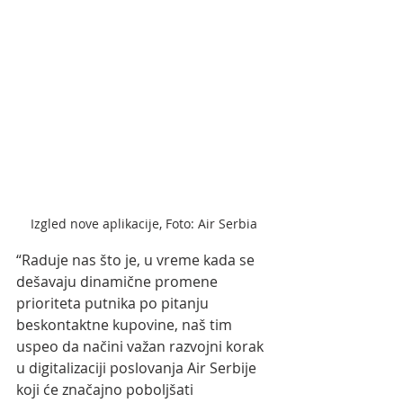
Izgled nove aplikacije, Foto: Air Serbia
“Raduje nas što je, u vreme kada se 
dešavaju dinamične promene 
prioriteta putnika po pitanju 
beskontaktne kupovine, naš tim 
uspeo da načini važan razvojni korak 
u digitalizaciji poslovanja Air Serbije 
koji će značajno poboljšati 