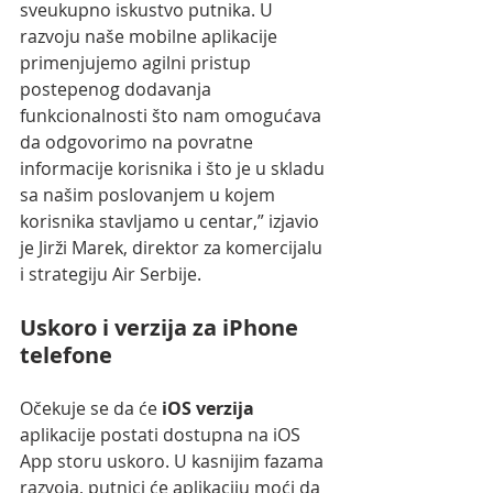
sveukupno iskustvo putnika. U 
razvoju naše mobilne aplikacije 
primenjujemo agilni pristup 
postepenog dodavanja 
funkcionalnosti što nam omogućava 
da odgovorimo na povratne 
informacije korisnika i što je u skladu 
sa našim poslovanjem u kojem 
korisnika stavljamo u centar,” izjavio 
je Jirži Marek, direktor za komercijalu 
i strategiju Air Serbije.
Uskoro i verzija za iPhone 
telefone
Očekuje se da će
 iOS verzija
aplikacije postati dostupna na iOS 
App storu uskoro. U kasnijim fazama 
razvoja, putnici će aplikaciju moći da 