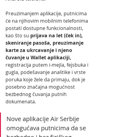
Preuzimanjem aplikacije, putnicima 
će na njihovim mobilnim telefonima 
postati dostupne funkcionalnosti, 
kao što su 
prijava na let (ček in), 
skeniranje pasoša, preuzimanje 
karte za ukrcavanje i njeno 
čuvanje u Wallet aplikaciji,
registracija putem i-mejla, fejsbuka i 
gugla, podešavanje analitike i vrste 
poruka koje žele da primaju, dok je 
posebno značajna mogućnost 
bezbednog čuvanja putnih 
dokumenata. 
Nove aplikacije Air Serbije 
omogućava putnicima da se 