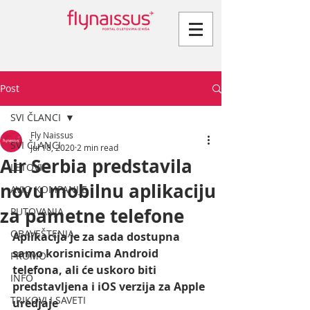
Post
SVI ČLANCI
Fly Naissus
SVI ČLANCI
Jul 18, 2020
2 min read
Air Serbia predstavila
LETOVI
novu mobilnu aplikaciju
AVIO KOMPANIJE
za pametne telefone
PUTOVANJA
OBAVEŠTENJA
Aplikacija je za sada dostupna 
samo korisnicima Android 
PROMO
telefona, ali će uskoro biti 
INFO
predstavljena i iOS verzija za Apple 
TRIKOVI I SAVETI
uredjaje