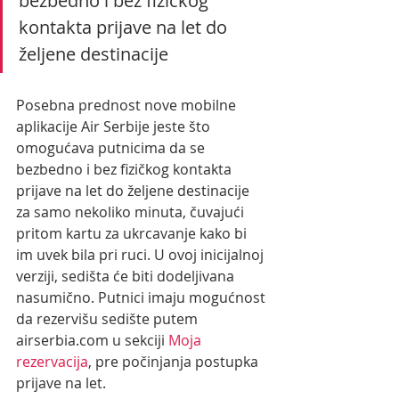
bezbedno i bez fizičkog 
kontakta prijave na let do 
željene destinacije
Posebna prednost nove mobilne 
aplikacije Air Serbije jeste što 
omogućava putnicima da se 
bezbedno i bez fizičkog kontakta 
prijave na let do željene destinacije 
za samo nekoliko minuta, čuvajući 
pritom kartu za ukrcavanje kako bi 
im uvek bila pri ruci. U ovoj inicijalnoj 
verziji, sedišta će biti dodeljivana 
nasumično. Putnici imaju mogućnost 
da rezervišu sedište putem 
airserbia.com u sekciji 
Moja 
rezervacija
, pre počinjanja postupka 
prijave na let.