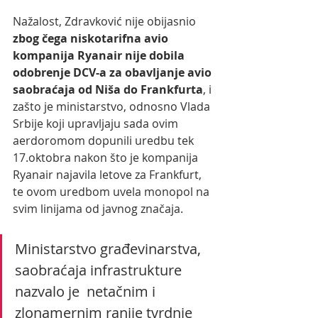
Nažalost, Zdravković nije obijasnio 
zbog čega niskotarifna avio 
kompanija Ryanair nije dobila 
odobrenje DCV-a za obavljanje avio 
saobraćaja od Niša do Frankfurta
, i 
zašto je ministarstvo, odnosno Vlada 
Srbije koji upravljaju sada ovim 
aerdoromom dopunili uredbu tek 
17.oktobra nakon što je kompanija 
Ryanair najavila letove za Frankfurt, 
te ovom uredbom uvela monopol na 
svim linijama od javnog značaja.
Ministarstvo građevinarstva, 
saobraćaja infrastrukture 
nazvalo je  netačnim i 
zlonamernim ranije tvrdnje 