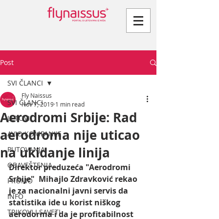
Post
SVI ČLANCI
Fly Naissus
SVI ČLANCI
Nov 7, 2019
1 min read
Aerodromi Srbije: Rad
LETOVI
aerodroma nije uticao
AVIO KOMPANIJE
na ukidanje linija
PUTOVANJA
OBAVEŠTENJA
Direktor preduzeća "Aerodromi 
Srbije"  Mihajlo Zdravković rekao 
PROMO
je za nacionalni javni servis da 
INFO
statistika ide u korist niškog 
TRIKOVI I SAVETI
aerodorma i da je profitabilnost 