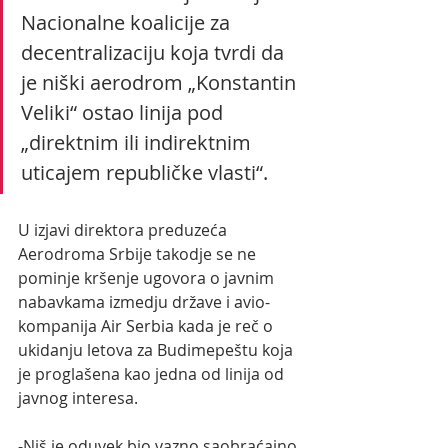
Nacionalne koalicije za 
decentralizaciju koja tvrdi da 
je niški aerodrom „Konstantin 
Veliki“ ostao linija pod  
„direktnim ili indirektnim 
uticajem republičke vlasti“. 
U izjavi direktora preduzeća 
Aerodroma Srbije takodje se ne 
pominje kršenje ugovora o javnim 
nabavkama izmedju države i avio-
kompanija Air Serbia kada je reč o 
ukidanju letova za Budimepeštu koja 
je proglašena kao jedna od linija od 
javnog interesa.
-Niš je oduvek bio vazno saobraćajno 