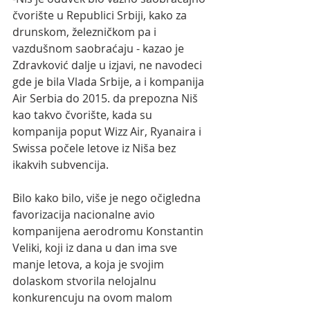
čvorište u Republici Srbiji, kako za 
drunskom, železničkom pa i 
vazdušnom saobraćaju - kazao je 
Zdravković dalje u izjavi, ne navodeci 
gde je bila Vlada Srbije, a i kompanija 
Air Serbia do 2015. da prepozna Niš 
kao takvo čvorište, kada su 
kompanija poput Wizz Air, Ryanaira i 
Swissa počele letove iz Niša bez 
ikakvih subvencija.
Bilo kako bilo, više je nego očigledna 
favorizacija nacionalne avio 
kompanijena aerodromu Konstantin 
Veliki, koji iz dana u dan ima sve 
manje letova, a koja je svojim 
dolaskom stvorila nelojalnu 
konkurencuju na ovom malom 